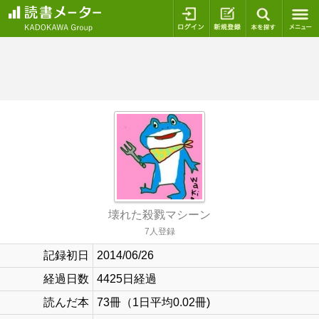
ログイン
新規登録
本を探
壊れた殺戮マシーン
7人登録
記録初日
2014/06/26
経過日数
4425日経過
読んだ本
73冊（1日平均0.02冊)