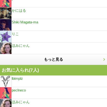
かにはる
Shiki Magata-ma
りこ
ほみにゃん
もっと見る
お気に入られ(
7
人)
lbtmplz
peclneco
ほみにゃん