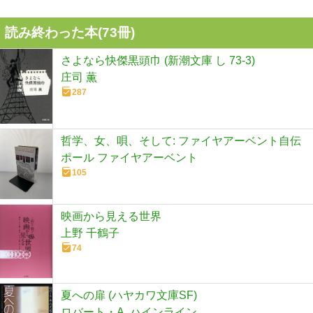
読み終わった本(
73
冊)
さよなら快傑黒頭巾 (新潮文庫 し 73-3)
庄司 薫
287
哲学、女、唄、そして: ファイヤアーベント自伝
ポール ファイヤアーベント
105
映画から見える世界
上野 千鶴子
74
夏への扉 (ハヤカワ文庫SF)
ロバート・A. ハインライン