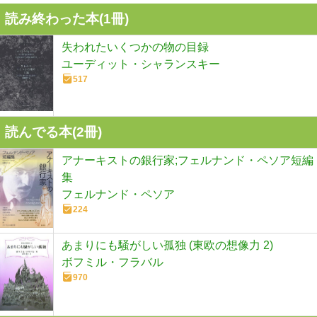
読み終わった本(
1
冊)
失われたいくつかの物の目録
ユーディット・シャランスキー
517
読んでる本(
2
冊)
アナーキストの銀行家;フェルナンド・ペソア短編
集
フェルナンド・ペソア
224
あまりにも騒がしい孤独 (東欧の想像力 2)
ボフミル・フラバル
970