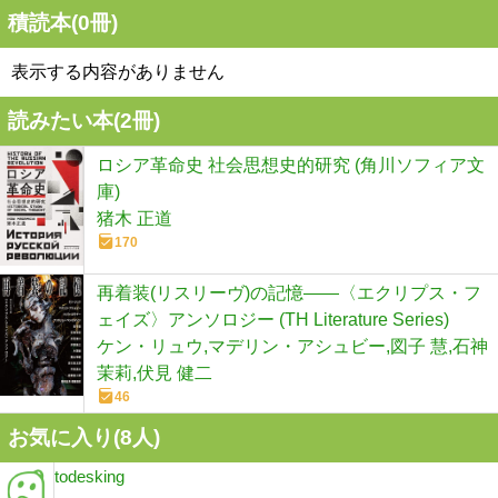
積読本(
0
冊)
表示する内容がありません
読みたい本(
2
冊)
ロシア革命史 社会思想史的研究 (角川ソフィア文
庫)
猪木 正道
170
再着装(リスリーヴ)の記憶――〈エクリプス・フ
ェイズ〉アンソロジー (TH Literature Series)
ケン・リュウ,マデリン・アシュビー,図子 慧,石神
茉莉,伏見 健二
46
お気に入り(
8
人)
todesking