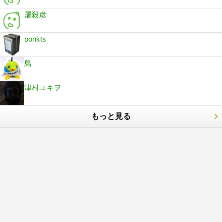
屠殺彦
ponkts
鳥
津村ユキヲ
もっと見る