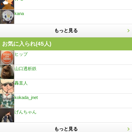
kana
もっと見る
お気に入られ(
45
人)
ヒップ
山口透析鉄
轟直人
kokada_jnet
げんちゃん
もっと見る