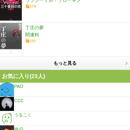
ウラジーミル・ソローキン
179
丁庄の夢
閻連科
116
もっと見る
お気に入り(
23
人)
PAO
CCC
うるこく
W-G