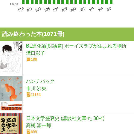
1,070
7/23
7/29
8/4
7/19
7/25
7/31
8/6
7/21
7/27
8/2
8/8
読み終わった本(
1071
冊)
BL進化論[対話篇] ボーイズラブが生まれる場所
溝口彰子
180
ハンチバック
市川 沙央
11154
日本文学盛衰史 (講談社文庫 た 38-4)
高橋 源一郎
899