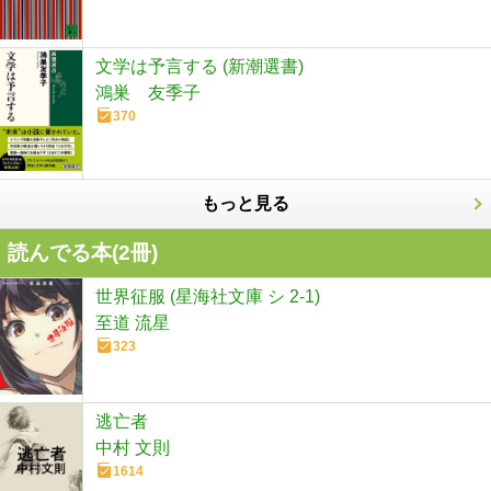
文学は予言する (新潮選書)
鴻巣 友季子
370
もっと見る
読んでる本(
2
冊)
世界征服 (星海社文庫 シ 2-1)
至道 流星
323
逃亡者
中村 文則
1614