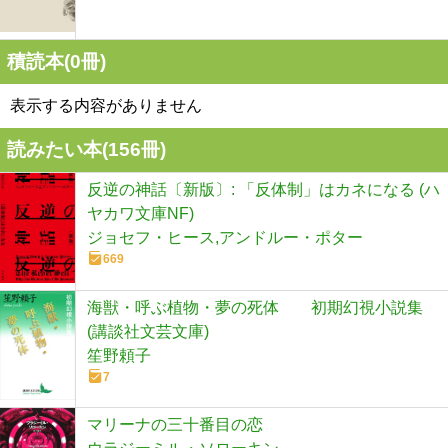
積読本(
0
冊)
表示する内容がありません
読みたい本(
156
冊)
反逆の神話〔新版〕: 「反体制」はカネになる (ハ
ヤカワ文庫NF)
ジョセフ・ヒース,アンドルー・ポター
669
海獣・呼ぶ植物・夢の死体 初期幻視小説集
(講談社文芸文庫)
笙野頼子
7
マリーナの三十番目の恋