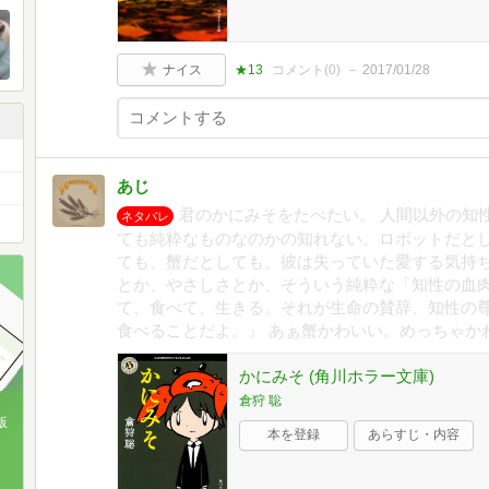
ナイス
★13
コメント(
0
)
2017/01/28
あじ
君のかにみそをたべたい。 人間以外の知
ネタバレ
ても純粋なものなのかの知れない。ロボットだと
ても、蟹だとしても。彼は失っていた愛する気持
とか、やさしさとか、そういう純粋な「知性の血
て、食べて、生きる。それが生命の賛辞、知性の
食べることだよ。』 あぁ蟹かわいい。めっちゃか
かにみそ (角川ホラー文庫)
倉狩 聡
版
本を登録
あらすじ・内容
、