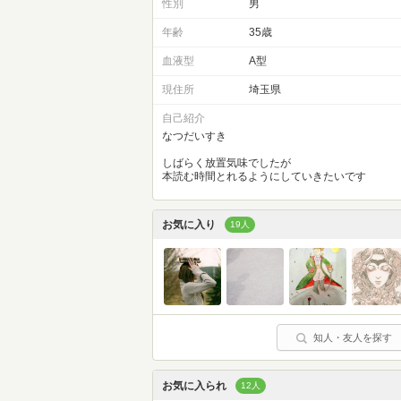
性別
男
年齢
35歳
血液型
A型
現住所
埼玉県
自己紹介
なつだいすき
しばらく放置気味でしたが
本読む時間とれるようにしていきたいです
お気に入り
19人
知人・友人を探す
お気に入られ
12人