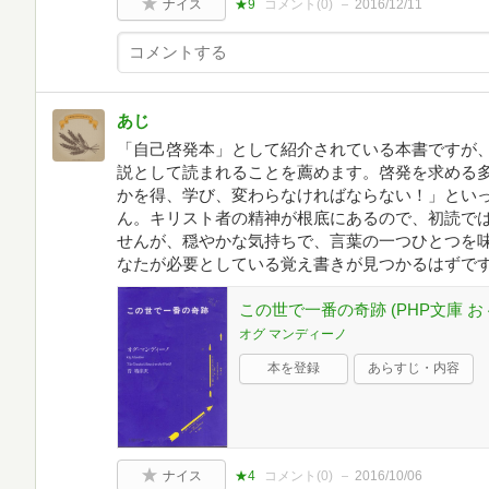
ナイス
★9
コメント(
0
)
2016/12/11
あじ
「自己啓発本」として紹介されている本書ですが
説として読まれることを薦めます。啓発を求める
かを得、学び、変わらなければならない！」とい
ん。キリスト者の精神が根底にあるので、初読で
せんが、穏やかな気持ちで、言葉の一つひとつを
なたが必要としている覚え書きが見つかるはずで
この世で一番の奇跡 (PHP文庫 お 4
オグ マンディーノ
本を登録
あらすじ・内容
ナイス
★4
コメント(
0
)
2016/10/06