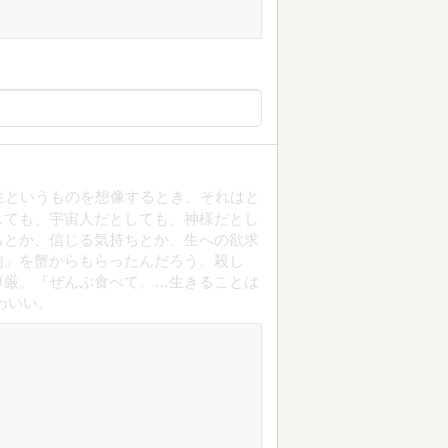
性というものを想像するとき、それはと
しても、宇宙人だとしても、神様だとし
ちとか、信じる気持ちとか、生への欲求
肉」を蟹からもらったんだろう。殺し
尊厳。『ぜんぶ食べて。…生きることは
わいい。