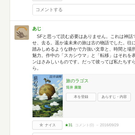
あじ
SFと思って読む必要はありません。これは神話
せ、去る。遥か遠未来の旅は古の物語でした。往
踏みしめるような静かで力強い文章と、時間と場
魅力。作中の「スカシウマ」と「転移」はそれを
ンはさみしいものです。だって彼ってば私たちす
ら。
旅のラゴス
筒井 康隆
本を登録
あらすじ・内容
ナイス
★31
コメント(
0
)
2016/09/29