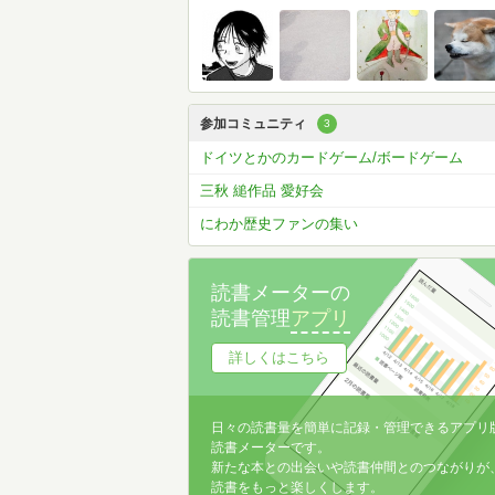
参加コミュニティ
3
ドイツとかのカードゲーム/ボードゲーム
三秋 縋作品 愛好会
にわか歴史ファンの集い
読書メーターの
読書管理
アプリ
詳しくはこちら
日々の読書量を簡単に記録・管理できるアプリ
読書メーターです。
新たな本との出会いや読書仲間とのつながりが
読書をもっと楽しくします。