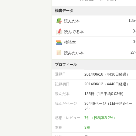
読書データ
135
読んだ本
0
読んでる本
0
積読本
27
読みたい本
プロフィール
登録日
2014/06/16（4436日経過）
記録初日
2014/06/12（4440日経過）
読んだ本
135冊（1日平均0.03冊)
読んだページ
36446ページ（1日平均8ペー
ジ）
感想・レビュー
7件（投稿率5.2%）
本棚
3棚