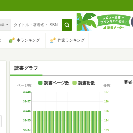
n和書
は
本ランキング
作家ランキング
読書グラフ
著者
読書ページ数
読書冊数
ページ数
冊数
36448
137
36447
136
36446
135
36445
134
36444
133