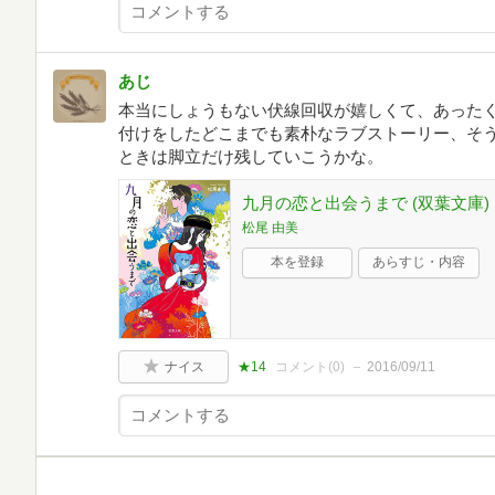
あじ
本当にしょうもない伏線回収が嬉しくて、あったく
付けをしたどこまでも素朴なラブストーリー、そ
ときは脚立だけ残していこうかな。
九月の恋と出会うまで (双葉文庫)
松尾 由美
本を登録
あらすじ・内容
ナイス
★14
コメント(
0
)
2016/09/11