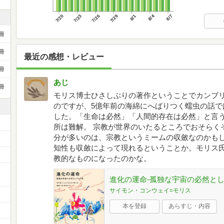
7/20
7/23
7/26
7/29
8/1
8/4
8/7
冊
冊
最近の感想・レビュー
冊
あじ
冊
モリス博士ひさしぶりの著作ということでカンブ
のですが、5億年前の海綿にへばりつく蠕虫の話で
した。「生命は必然」「人間的存在は必然」と言
所は難解。 宗教が世界のいたるところでおそらく
分が多いのは、宗教というミームの収斂なのかも
知性も収斂によって現れるということか。モリス
教的なものになったのかな。
進化の運命-孤独な宇宙の必然と
サイモン・コンウェイ=モリス
本を登録
あらすじ・内容