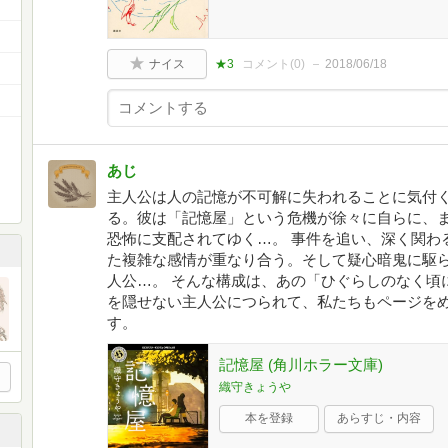
ナイス
★3
コメント(
0
)
2018/06/18
あじ
主人公は人の記憶が不可解に失われることに気付
る。彼は「記憶屋」という危機が徐々に自らに、
恐怖に支配されてゆく…。 事件を追い、深く関わ
た複雑な感情が重なり合う。そして疑心暗鬼に駆
人公…。 そんな構成は、あの「ひぐらしのなく頃
を隠せない主人公につられて、私たちもページを
す。
記憶屋 (角川ホラー文庫)
織守きょうや
本を登録
あらすじ・内容