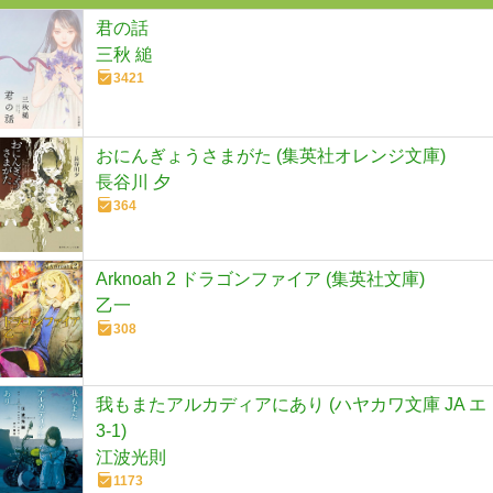
君の話
三秋 縋
3421
おにんぎょうさまがた (集英社オレンジ文庫)
長谷川 夕
364
Arknoah 2 ドラゴンファイア (集英社文庫)
乙一
308
我もまたアルカディアにあり (ハヤカワ文庫 JA エ
3-1)
江波光則
1173