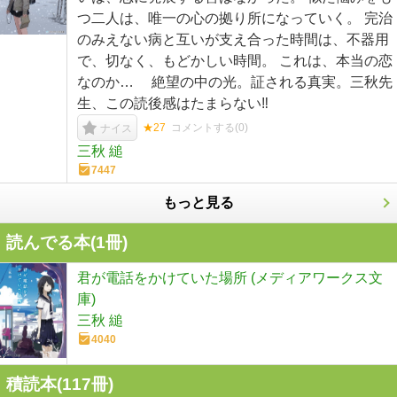
つ二人は、唯一の心の拠り所になっていく。 完治
のみえない病と互いが支え合った時間は、不器用
で、切なく、もどかしい時間。 これは、本当の恋
なのか… 絶望の中の光。証される真実。三秋先
生、この読後感はたまらない‼
★27
コメントする(
0
)
ナイス
三秋 縋
7447
もっと見る
読んでる本(
1
冊)
君が電話をかけていた場所 (メディアワークス文
庫)
三秋 縋
4040
積読本(
117
冊)