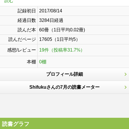
読む
記録初日
2017/08/14
経過日数
3284日経過
読んだ本
60冊（1日平均0.02冊)
読んだページ
17605（1日平均5）
感想/レビュー
19件（投稿率31.7%）
本棚
0棚
プロフィール詳細
Shifukuさんの7月の読書メーター
読書グラフ