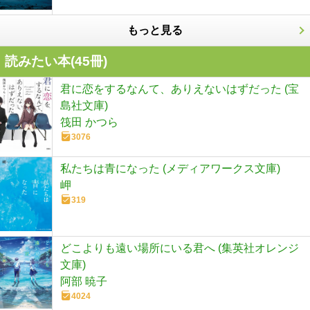
もっと見る
読みたい本(
45
冊)
君に恋をするなんて、ありえないはずだった (宝
島社文庫)
筏田 かつら
3076
私たちは青になった (メディアワークス文庫)
岬
319
どこよりも遠い場所にいる君へ (集英社オレンジ
文庫)
阿部 暁子
4024