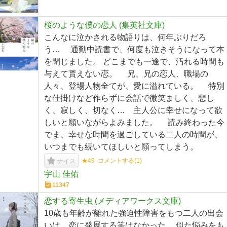
桜のような僕の恋人 (集英社文庫)
こんなに泣かされる物語りは、何年ぶりだろ
う… 通勤中読書で、何度も泣きそうになって本
を閉じました。 どこまでも一途で、汚れる時間も
与えて貰えない恋。 兄、兄の恋人、職場の
人々、登場人物全てが、愛に溢れている。 特別
な仕掛けなど作らずに会話で微笑ましく、悲し
く、寂しく、切なく… 主人公に幸せになって欲
しいと願いながらよみました。 読み終わった今
でま、幸せな時間を過ごしている二人の時間が、
いつまでも続いてほしいと願ってしまう。
★49
コメントする(
1
)
ナイス
宇山 佳佑
11347
恋する寄生虫 (メディアワークス文庫)
10歳も年齢が離れた強迫性障害をもつ二人の出会
いは、恋に発展する筈はなかった。 似た悩みをも