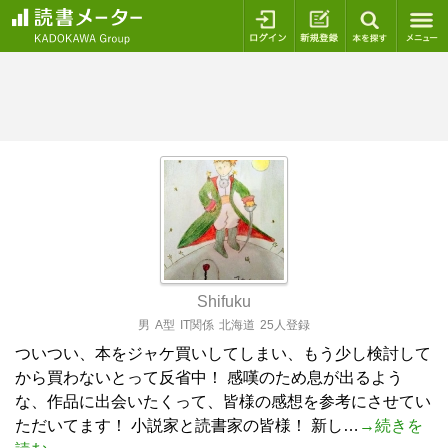
ログイン
新規登録
本を探
Shifuku
男
A型
IT関係
北海道
25人登録
ついつい、本をジャケ買いしてしまい、もう少し検討して
から買わないとって反省中！ 感嘆のため息が出るよう
な、作品に出会いたくって、皆様の感想を参考にさせてい
ただいてます！ 小説家と読書家の皆様！ 新し…
→続きを