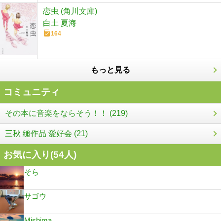
恋虫 (角川文庫)
白土 夏海
164
もっと見る
コミュニティ
その本に音楽をならそう！！ (219)
三秋 縋作品 愛好会 (21)
お気に入り(
54
人)
そら
サゴウ
Mishima