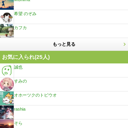
希望 のぞみ
カフカ
もっと見る
お気に入られ(
25
人)
誠也
すみの
オホーツクのトビウオ
rashia
そら