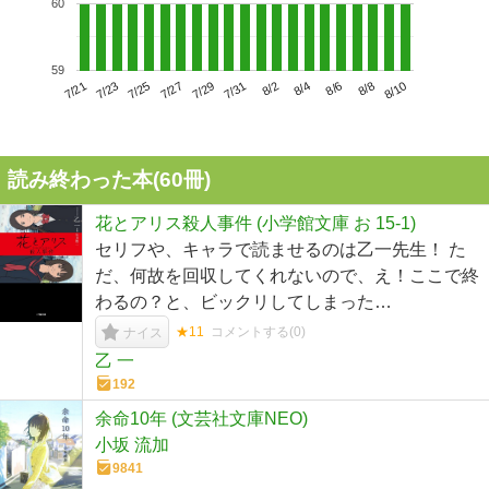
60
59
7/25
7/31
8/6
7/21
7/27
8/2
8/8
7/23
7/29
8/4
8/10
読み終わった本(
60
冊)
花とアリス殺人事件 (小学館文庫 お 15-1)
セリフや、キャラで読ませるのは乙一先生！ た
だ、何故を回収してくれないので、え！ここで終
わるの？と、ビックリしてしまった…
★11
コメントする(
0
)
ナイス
乙 一
192
余命10年 (文芸社文庫NEO)
小坂 流加
9841