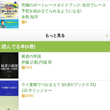
究極のボートレースガイドブック: 自分でレース
予想を組み立てられるようになる!
永島 知洋
8
もっと見る
読んでる本(
6
冊)
屍者の帝国
伊藤 計劃,円城 塔
7979
ライ麦畑でつかまえて (白水Uブックス 51)
J.D.サリンジャー
16952