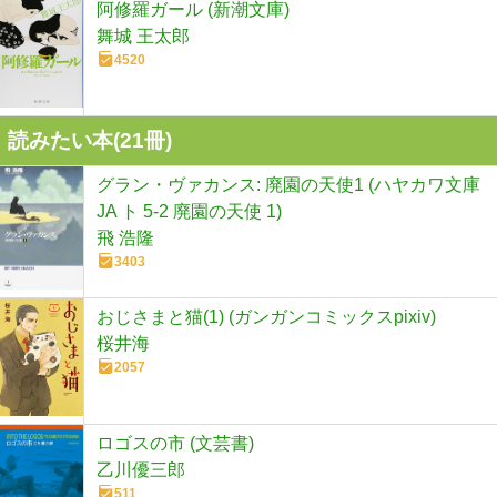
阿修羅ガール (新潮文庫)
舞城 王太郎
4520
読みたい本(
21
冊)
グラン・ヴァカンス: 廃園の天使1 (ハヤカワ文庫
JA ト 5-2 廃園の天使 1)
飛 浩隆
3403
おじさまと猫(1) (ガンガンコミックスpixiv)
桜井海
2057
ロゴスの市 (文芸書)
乙川優三郎
511