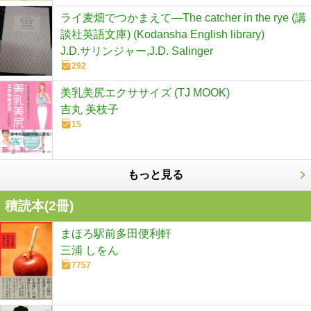
ライ麦畑でつかまえて―The catcher in the rye (講
談社英語文庫) (Kodansha English library)
J.D.サリンジャー,J.D. Salinger
292
美乳美尻エクササイズ (TJ MOOK)
吉丸 美枝子
15
もっと見る
積読本(
2
冊)
まほろ駅前多田便利軒
三浦 しをん
7757