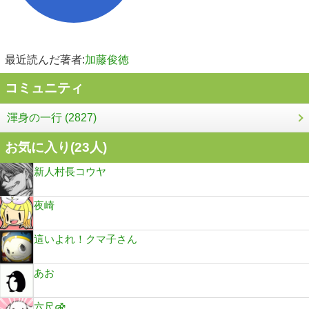
最近読んだ著者:
加藤俊徳
コミュニティ
渾身の一行 (2827)
お気に入り(
23
人)
新人村長コウヤ
夜崎
這いよれ！クマ子さん
あお
六尺⚣