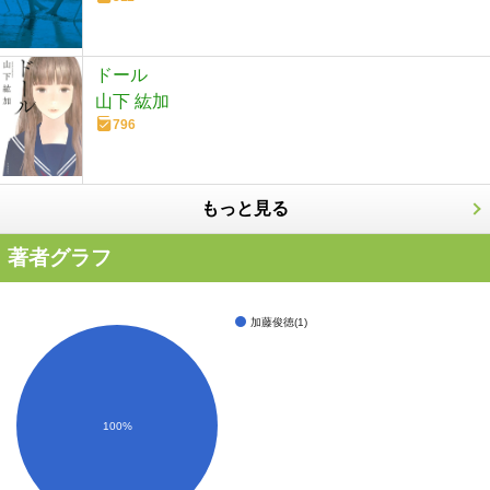
ドール
山下 紘加
796
もっと見る
著者グラフ
加藤俊徳(1)
100%