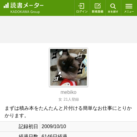
ログイン
新規登録
本を探
mebiko
女
21人登録
まずは積み本をたんたんと片付ける簡単なお仕事にとりか
かります。
記録初日
2009/10/10
経過日数
6146日経過