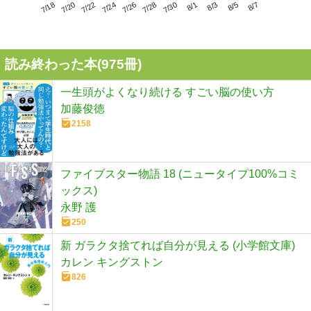
7/22
7/28
8/3
7/18
7/24
7/30
8/5
7/20
7/26
8/1
8/7
読み終わった本(
975
冊)
一生頭がよくなり続ける すごい脳の使い方
加藤俊徳
2158
ファイブスター物語 18 (ニュータイプ100%コミ
ックス)
永野 護
250
新 ガラクタ捨てれば自分が見える (小学館文庫)
カレン キングストン
826