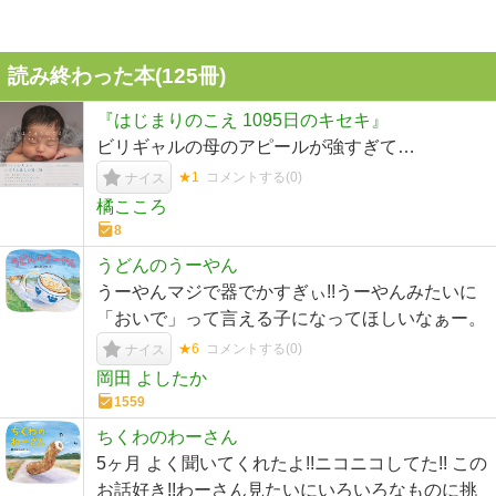
読み終わった本(
125
冊)
『はじまりのこえ 1095日のキセキ』
ビリギャルの母のアピールが強すぎて…
★1
コメントする(
0
)
ナイス
橘こころ
8
うどんのうーやん
うーやんマジで器でかすぎぃ!!うーやんみたいに
「おいで」って言える子になってほしいなぁー。
★6
コメントする(
0
)
ナイス
岡田 よしたか
1559
ちくわのわーさん
5ヶ月 よく聞いてくれたよ!!ニコニコしてた!! この
お話好き!!わーさん見たいにいろいろなものに挑