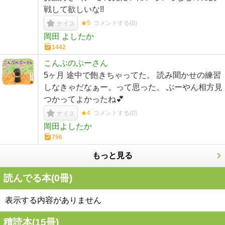
戦して欲しいな!!
★5
コメントする(
0
)
ナイス
岡田 よしたか
1442
こんぶのぶーさん
5ヶ月 途中で飽きちゃってた。 読み聞かせの練習
しなきゃだなぁー。って思った。 ぶーやん相方見
つかってよかったね💕︎
★4
コメントする(
0
)
ナイス
岡田よしたか
756
もっと見る
読んでる本(
0
冊)
表示する内容がありません
積読本(
15
冊)