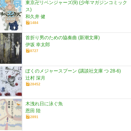
東京卍リベンジャーズ(9) (少年マガジンコミック
ス)
和久井 健
1484
首折り男のための協奏曲 (新潮文庫)
伊坂 幸太郎
8727
ぼくのメジャースプーン (講談社文庫 つ 28-6)
辻村 深月
28452
木洩れ日に泳ぐ魚
恩田 陸
2891