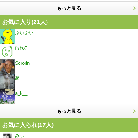
もっと見る
お気に入り(
21
人)
ぷいぷい
fisho7
Serorin
馨
a_k__i
もっと見る
お気に入られ(
17
人)
みぃ