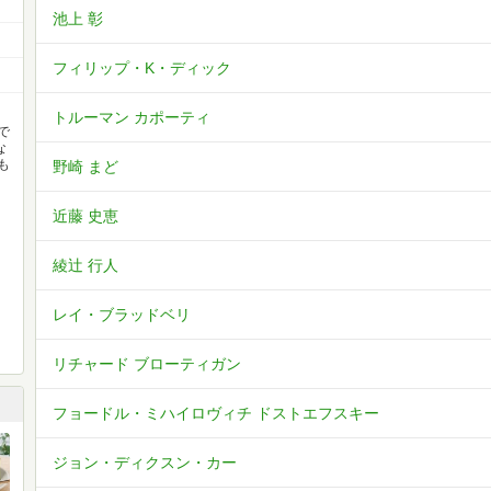
池上 彰
フィリップ・K・ディック
トルーマン カポーティ
で
な
も
野崎 まど
近藤 史恵
綾辻 行人
レイ・ブラッドベリ
リチャード ブローティガン
フョードル・ミハイロヴィチ ドストエフスキー
ジョン・ディクスン・カー