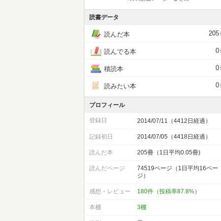
読書データ
205
読んだ本
0
読んでる本
0
積読本
0
読みたい本
プロフィール
登録日
2014/07/11（4412日経過）
記録初日
2014/07/05（4418日経過）
読んだ本
205冊（1日平均0.05冊)
読んだページ
74519ページ（1日平均16ペー
ジ）
感想・レビュー
180件（投稿率87.8%）
本棚
3棚