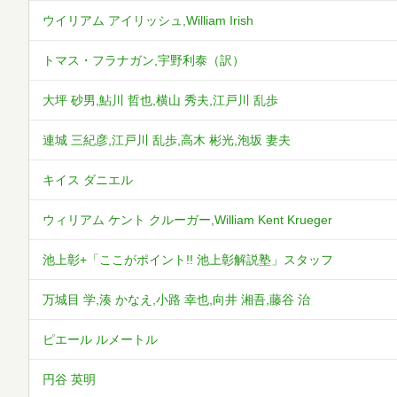
ウイリアム アイリッシュ,William Irish
トマス・フラナガン,宇野利泰（訳）
大坪 砂男,鮎川 哲也,横山 秀夫,江戸川 乱歩
連城 三紀彦,江戸川 乱歩,高木 彬光,泡坂 妻夫
キイス ダニエル
ウィリアム ケント クルーガー,William Kent Krueger
池上彰+「ここがポイント!! 池上彰解説塾」スタッフ
万城目 学,湊 かなえ,小路 幸也,向井 湘吾,藤谷 治
ピエール ルメートル
円谷 英明