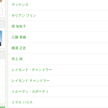
ディケンズ
ギリアン フリン
西 加奈子
江國 香織
横溝 正史
井上 靖
レイモンド・チャンドラー
レイモンド チャンドラー
トルーマン・カポーティ
会（オフ会場所は福岡）
トマス ハリス