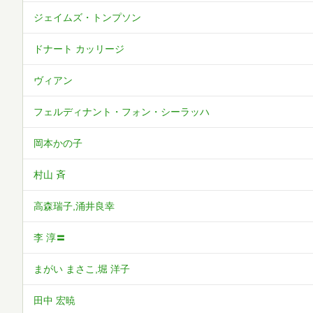
ジェイムズ・トンプソン
ドナート カッリージ
ヴィアン
フェルディナント・フォン・シーラッハ
岡本かの子
村山 斉
高森瑞子,涌井良幸
李 淳〓
まがい まさこ,堀 洋子
田中 宏暁