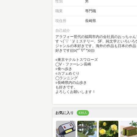
性別
男
職業
専門職
現住所
長崎県
自己紹介
アラフォー世代の福岡市内の会社員のおっちゃん
すヽ(´▽｀)/ ミステリー、SF、純文学といろいろ
ジャンルの本好きです。海外の作品も日本の作品
好きです(((o(*ﾟ▽ﾟ*)o)))
○東京ヤクルトスワローズ
◯V・ファーレン長崎
○食べ歩き
○カフェめぐり
◯ランニング
○長崎県内の山歩き
も好きです。
よろしくお願いします！
お気に入り
430人