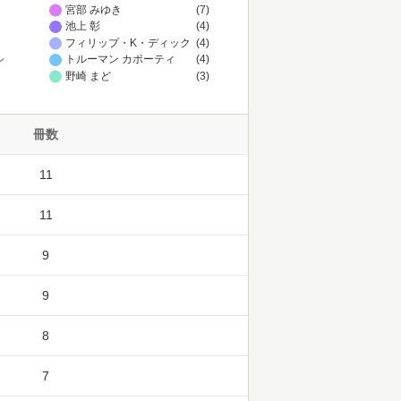
宮部 みゆき
(7)
池上 彰
(4)
フィリップ・K・ディック
(4)
トルーマン カポーティ
(4)
ン
野崎 まど
(3)
冊数
11
11
9
9
8
7