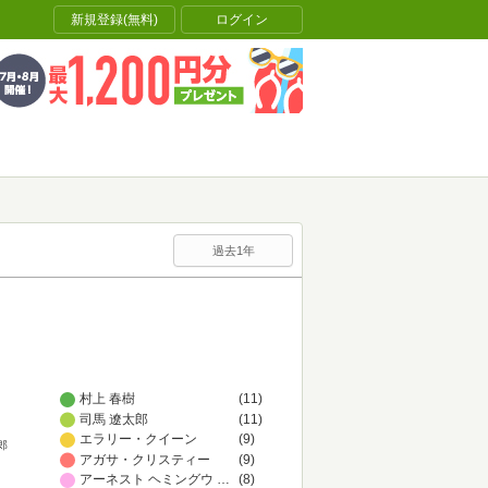
新規登録(無料)
ログイン
過去1年
村上 春樹
(11)
司馬 遼太郎
(11)
エラリー・クイーン
(9)
郎
アガサ・クリスティー
(9)
アーネスト ヘミングウェイ
…
(8)