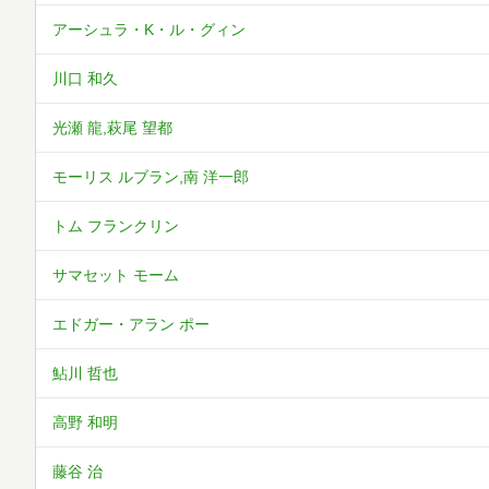
アーシュラ・K・ル・グィン
川口 和久
光瀬 龍,萩尾 望都
モーリス ルブラン,南 洋一郎
トム フランクリン
サマセット モーム
エドガー・アラン ポー
鮎川 哲也
高野 和明
藤谷 治