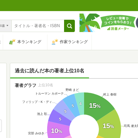
n和書
は
本ランキング
作家ランキング
過去に読んだ本の著者上位10名
著者グラフ
上位10名
野崎 まど
トルーマン カポーテ…
村上 春樹
フィリップ・K・ディ…
4
15
%
5
5
池上 彰
5
15
%
司馬 遼太
10
%
宮部 みゆき