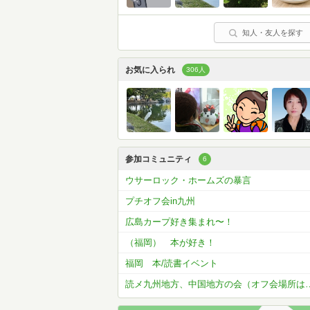
知人・友人を探す
お気に入られ
306人
参加コミュニティ
6
ウサーロック・ホームズの暴言
プチオフ会in九州
広島カープ好き集まれ〜！
（福岡） 本が好き！
福岡 本/読書イベント
読メ九州地方、中国地方の