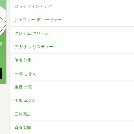
ジョセフィン・テイ
ジェフリー ディーヴァー
グレアム グリーン
版
アガサ クリスティー
、
伊藤 計劃
三浦 しをん
東野 圭吾
伊坂 幸太郎
三村高之
斉藤太郎