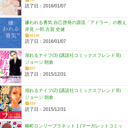
767
読了日：
2016/01/07
嫌われる勇気 自己啓発の源流「アドラー」の教え
岸見 一郎,古賀 史健
56146
読了日：
2016/01/07
溺れるナイフ(3) (講談社コミックスフレンド B)
ジョージ 朝倉
657
読了日：
2015/12/31
溺れるナイフ(2) (講談社コミックスフレンド B)
ジョージ 朝倉
729
読了日：
2015/12/31
椿町ロンリープラネット 1 (マーガレットコミッ