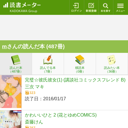
ログイン
新規登録
本を探
m
さんの読んだ本 (487冊)
読んだ本
読んでる本
積読本
読みたい本
（487冊）
（7冊）
（0冊）
（36冊）
完璧☆彼氏彼女(1) (講談社コミックスフレンド B)
三次 マキ
323
読了日：
2016/01/17
かわいいひと 2 (花とゆめCOMICS)
斎藤けん