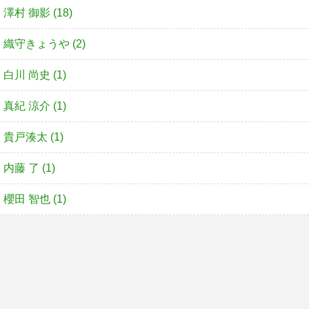
澤村 御影 (18)
織守きょうや (2)
白川 尚史 (1)
真紀 涼介 (1)
貴戸湊太 (1)
内藤 了 (1)
櫻田 智也 (1)