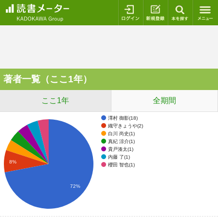
ログイン
新規登録
本を探
著者一覧（ここ1年）
ここ1年
全期間
澤村 御影(18)
織守きょうや(2)
白川 尚史(1)
真紀 涼介(1)
貴戸湊太(1)
内藤 了(1)
8%
櫻田 智也(1)
72%