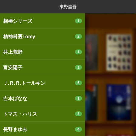
ログイン
新規登録
本を探
東野圭吾
相棒シリーズ
1
精神科医Tomy
2
スマートフォン版
パソコン版
井上荒野
1
富安陽子
1
利用規約
個人情報保護基本方針
Ｊ.Ｒ.Ｒ.トールキン
5
Cookie等の利用に関するガイドライン
吉本ばなな
1
サイトアクセス情報の取得について
トマス・ハリス
3
法人・プレスお問い合わせ
運営会社
※本サイトはアフィリエイトプログラムによる収益を得ていま
長野まゆみ
4
す