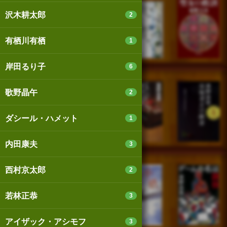
沢木耕太郎
2
有栖川有栖
1
岸田るり子
6
歌野晶午
2
ダシール・ハメット
1
内田康夫
3
西村京太郎
2
若林正恭
3
アイザック・アシモフ
3