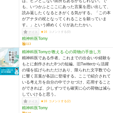
は、ピンとこない箇所もあるかもしれない。で
も、いつかふとここにあった言葉を思い出して、
読み返したくなるときがくる気がする。「この本
がアナタの杖となってくれることを願っていま
す。」という締めくくりがあたたかい。
★16
コメントする(
0
)
ナイス
精神科医Tomy
113
精神科医Tomyが教える 心の荷物の手放し方
精神科医である作者。これまでの出会いや経験を
もとに創作された8つの短編。旧Twitterから活躍
の場を拡げられただけあり、限られた文字数で心
に響く言葉が各話に登場する。ここで紹介されて
いる考え方を自分の中でクセづけ、応用すること
ができれば、少しずつでも確実に心の荷物は減ら
していけると思う。
★16
コメントする(
2
)
ナイス
精神科医Tomy