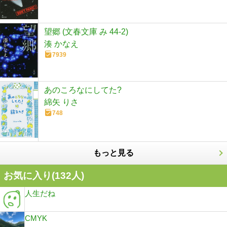
望郷 (文春文庫 み 44-2)
湊 かなえ
7939
あのころなにしてた?
綿矢 りさ
748
もっと見る
お気に入り(
132
人)
人生だね
CMYK