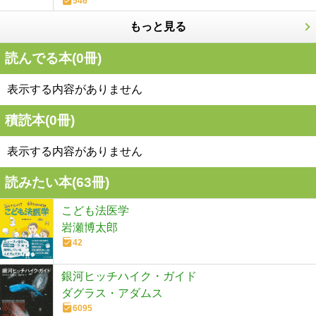
546
もっと見る
読んでる本(
0
冊)
表示する内容がありません
積読本(
0
冊)
表示する内容がありません
読みたい本(
63
冊)
こども法医学
岩瀬博太郎
42
銀河ヒッチハイク・ガイド
ダグラス・アダムス
6095