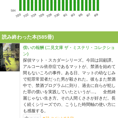
584
7/24
7/30
8/5
7/20
7/26
8/1
8/7
7/22
7/28
8/3
8/9
読み終わった本(
585
冊)
償いの報酬 (二見文庫 ザ・ミステリ・コレクショ
ン)
探偵マット・スカダーシリーズ。今回は回顧譚。
アルコール依存症であるマットが、禁酒を始めて
間もないころの事件。ある日、マットの幼なじみ
で犯罪常習者だった男が殺された。彼もまた禁酒
中で、禁酒プログラムに則り、過去に自らが犯し
た罪の償いを実践していたというが…。 全然綺
麗じゃない生き方。その人間くささが好きだ。長
く続くシリーズでの、こうした時間軸の使い方に
も感服する。