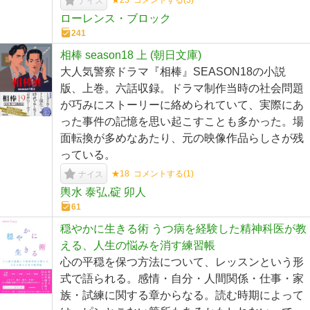
★23
コメントする(
3
)
ナイス
ローレンス・ブロック
241
相棒 season18 上 (朝日文庫)
大人気警察ドラマ『相棒』SEASON18の小説
版、上巻。六話収録。ドラマ制作当時の社会問題
が巧みにストーリーに絡められていて、実際にあ
った事件の記憶を思い起こすことも多かった。場
面転換が多めなあたり、元の映像作品らしさが残
っている。
★18
コメントする(
1
)
ナイス
輿水 泰弘,碇 卯人
61
穏やかに生きる術 うつ病を経験した精神科医が教
える、人生の悩みを消す練習帳
心の平穏を保つ方法について、レッスンという形
式で語られる。感情・自分・人間関係・仕事・家
族・試練に関する章からなる。読む時期によって