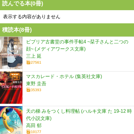
読んでる本(
0
冊)
表示する内容がありません
積読本(
8
冊)
ビブリア古書堂の事件手帖4 ~栞子さんと二つの
顔~ (メディアワークス文庫)
三上 延
27561
マスカレード・ホテル (集英社文庫)
東野 圭吾
35393
天の梯 みをつくし料理帖 (ハルキ文庫 た 19-12 時
代小説文庫)
高田 郁
10177