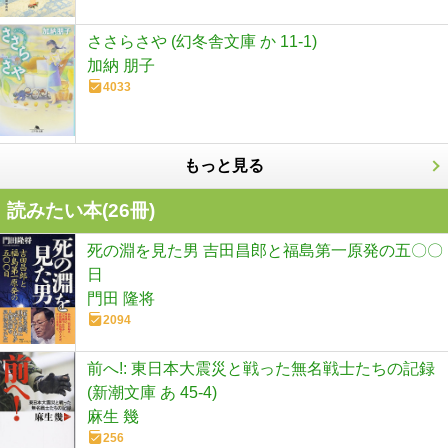
ささらさや (幻冬舎文庫 か 11-1)
加納 朋子
4033
もっと見る
読みたい本(
26
冊)
死の淵を見た男 吉田昌郎と福島第一原発の五〇〇
日
門田 隆将
2094
前へ!: 東日本大震災と戦った無名戦士たちの記録
(新潮文庫 あ 45-4)
麻生 幾
256