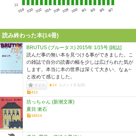
13
7/22
7/28
8/3
7/18
7/24
7/30
8/5
7/20
7/26
8/1
8/7
読み終わった本(
14
冊)
BRUTUS (ブルータス) 2015年 1/15号 [雑誌]
読んだ事の無い本を見つける事ができました。こ
の雑誌で自分の読書の幅を少しは広げられた気が
します。本当に本の世界は深くて大きい、なぁ~
と改めて感じました。
★14
コメントする(
0
)
ナイス
413
坊っちゃん (新潮文庫)
夏目 漱石
16614