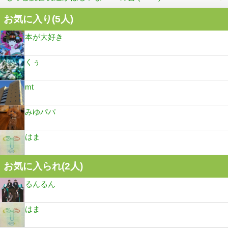
お気に入り(
5
人)
本が大好き
くぅ
mt
みゆパパ
はま
お気に入られ(
2
人)
るんるん
はま