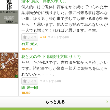
遺体: 震災、津波の果てに
個人的にはご遺体に言葉をかけ続けていられた千
葉淳氏が心に残りました。僕に出来る事は忘れな
い事。繰り返し読む事で少しでも報いる事が出来
たら、と思います。他人にも勧めて忘れない人が
一人でも増えてくれればと思います。合掌。
★13
コメントする(
0
)
ナイス
石井 光太
2405
花と火の帝 下 (講談社文庫 り 4-7)
ただ、ただ残念です。吉原御免状から再読したい
です。読む事でしか隆慶一郎氏に気持ちを伝えら
れないから・・・。
コメントする(
0
)
ナイス
隆 慶一郎
289
もっと見る