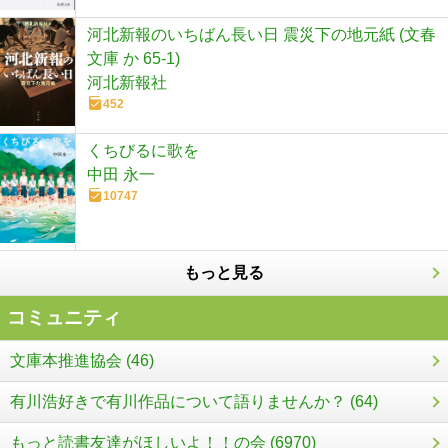
河北新報のいちばん長い日 震災下の地元紙 (文春
文庫 か 65-1)
河北新報社
452
くちびるに歌を
中田 永一
10747
もっと見る
コミュニティ
文庫本推進協会 (46)
有川浩好きで有川作品について語りませんか？ (64)
もっと読書友達がほしいよ！！の会 (6970)