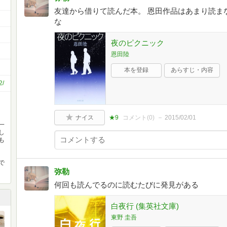
友達から借りて読んだ本。 恩田作品はあまり読ま
な
夜のピクニック
恩田陸
本を登録
あらすじ・内容
2/
ナイス
★9
コメント(
0
)
2015/02/01
一
し
も
で
弥勒
何回も読んでるのに読むたびに発見がある
白夜行 (集英社文庫)
東野 圭吾