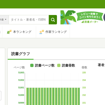
n和書
は
本ランキング
作家ランキング
読書グラフ
著者
読書ページ数
読書冊数
ページ数
冊数
51003
155
51002
154
51001
153
51000
152
50999
151