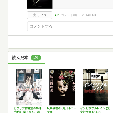
ナイス
★2
コメント(
0
)
2014/11/30
読んだ本
153
ビブリア古書堂の事件
玩具修理者 (角川ホラー
インビジブルレイン (光
手帖3 ~栞子さんと消
文庫)
文社文庫 ほ 4-7)