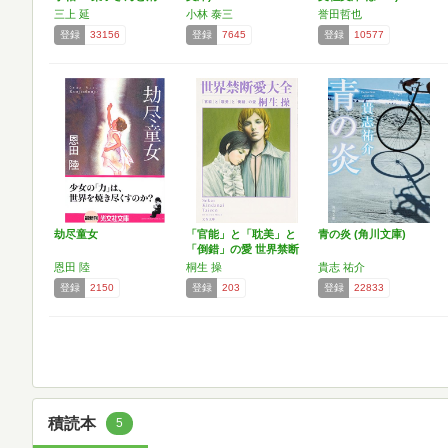
え…
三上 延
小林 泰三
誉田哲也
登録
33156
登録
7645
登録
10577
劫尽童女
「官能」と「耽美」と
青の炎 (角川文庫)
「倒錯」の愛 世界禁断
愛…
恩田 陸
桐生 操
貴志 祐介
登録
2150
登録
203
登録
22833
積読本
5