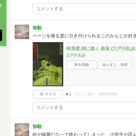
版
、
弥勒
ページを捲る度に引き付けられるこのかんじが好
暗黒星,闇に蠢く 新装 (江戸川乱歩
江戸川 乱歩
本を登録
あらすじ・内容
ナイス
★1
コメント(
0
)
2014/12/20
弥勒
絵が綺麗だな―で終わってしまった。小学生が読