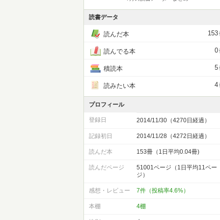
読書データ
153
読んだ本
0
読んでる本
5
積読本
4
読みたい本
プロフィール
登録日
2014/11/30（4270日経過）
記録初日
2014/11/28（4272日経過）
読んだ本
153冊（1日平均0.04冊)
読んだページ
51001ページ（1日平均11ペー
ジ）
感想・レビュー
7件（投稿率4.6%）
本棚
4棚