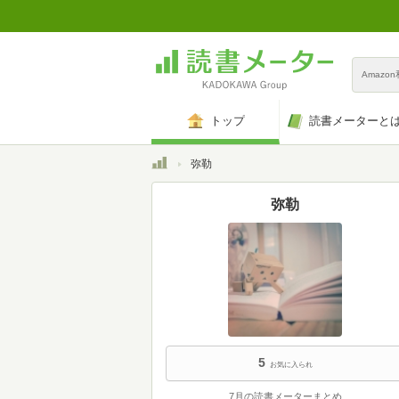
Amazo
トップ
読書メーターと
トップ
弥勒
弥勒
5
お気に入られ
7月の読書メーターまとめ