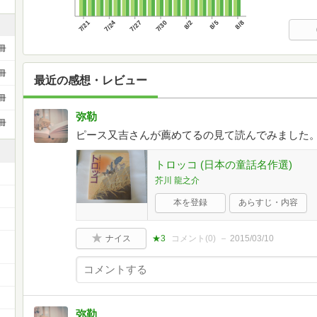
7/21
7/24
7/27
7/30
8/2
8/5
8/8
冊
冊
最近の感想・レビュー
冊
弥勒
冊
ピース又吉さんが薦めてるの見て読んでみました。
トロッコ (日本の童話名作選)
芥川 龍之介
本を登録
あらすじ・内容
ナイス
★3
コメント(
0
)
2015/03/10
弥勒