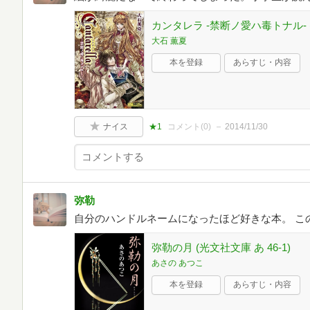
カンタレラ -禁断ノ愛ハ毒トナル- 
大石 薫夏
本を登録
あらすじ・内容
ナイス
★1
コメント(
0
)
2014/11/30
弥勒
自分のハンドルネームになったほど好きな本。 こ
弥勒の月 (光文社文庫 あ 46-1)
あさの あつこ
本を登録
あらすじ・内容