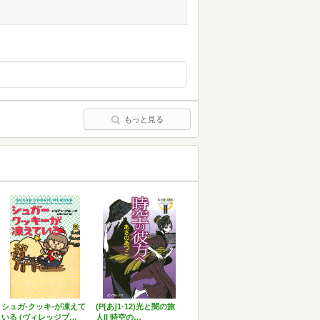
もっと見る
シュガ-クッキ-が凍えて
(P[あ]1-12)光と闇の旅
いる (ヴィレッジブ…
人II 時空の…