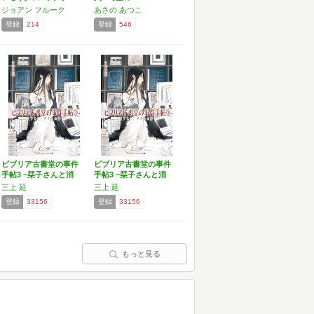
ジョアン フルーク
あさの あつこ
登録
214
登録
546
ビブリア古書堂の事件
ビブリア古書堂の事件
手帖3 ~栞子さんと消
手帖3 ~栞子さんと消
え…
え…
三上 延
三上 延
登録
33156
登録
33156
もっと見る