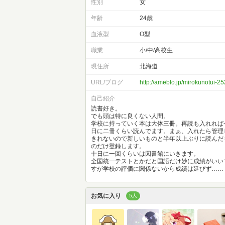
性別
女
年齢
24歳
血液型
O型
職業
小/中/高校生
現住所
北海道
URL/ブログ
http://ameblo.jp/mirokunotui-25
自己紹介
読書好き。
でも頭は特に良くない人間。
学校に持っていく本は大体三冊。再読も入れれば
日に二冊くらい読んでます。まぁ、入れたら管理
きれないので新しいものと半年以上ぶりに読んだ
のだけ登録します。
十日に一回くらいは図書館にいきます。
全国統一テストとかだと国語だけ妙に成績がいい
すが学校の評価に関係ないから成績は延びず……
お気に入り
5人