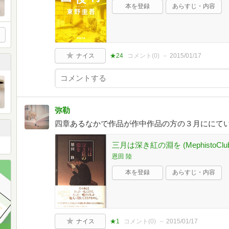
本を登録
あらすじ・内容
ナイス
★24
コメント(
0
)
2015/01/17
弥勒
四章あるなかで作品が作中作品の方の３月ににて
三月は深き紅の淵を (MephistoClu
恩田 陸
本を登録
あらすじ・内容
ナイス
★1
コメント(
0
)
2015/01/17