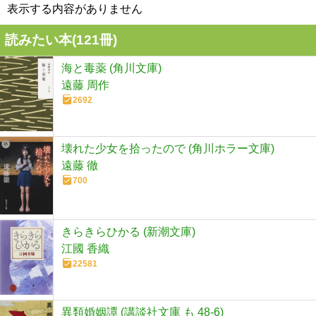
表示する内容がありません
読みたい本(
121
冊)
海と毒薬 (角川文庫)
遠藤 周作
2692
壊れた少女を拾ったので (角川ホラー文庫)
遠藤 徹
700
きらきらひかる (新潮文庫)
江國 香織
22581
異類婚姻譚 (講談社文庫 も 48-6)