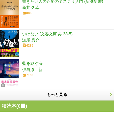
書きたい人のためのミステリ入門 (新潮新書)
新井 久幸
888
いけない (文春文庫 み 38-5)
道尾 秀介
4285
藍を継ぐ海
伊与原 新
7156
もっと見る
積読本(
0
冊)