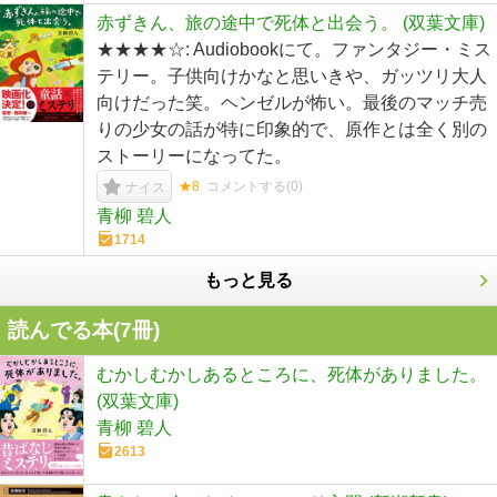
赤ずきん、旅の途中で死体と出会う。 (双葉文庫)
★★★★☆: Audiobookにて。ファンタジー・ミス
テリー。子供向けかなと思いきや、ガッツリ大人
向けだった笑。ヘンゼルが怖い。最後のマッチ売
りの少女の話が特に印象的で、原作とは全く別の
ストーリーになってた。
★8
コメントする(
0
)
ナイス
青柳 碧人
1714
もっと見る
読んでる本(
7
冊)
むかしむかしあるところに、死体がありました。
(双葉文庫)
青柳 碧人
2613