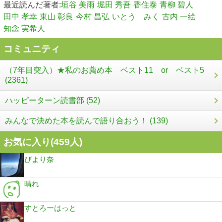
最近読んだ著者:
垣谷 美雨
堀田 秀吾
香住泰
青柳 碧人
田中 孝幸
東山 彰良
今村 昌弘
いとう みく
古内 一絵
知念 実希人
コミュニティ
（7年目突入）★私のお薦め本 ベスト11 or ベスト5
(2361)
ハッピーターン読書部 (52)
みんなで決めた本を読んで語り合おう！ (139)
お気に入り(
459
人)
ぴより奈
晴れ
すとろーはっと