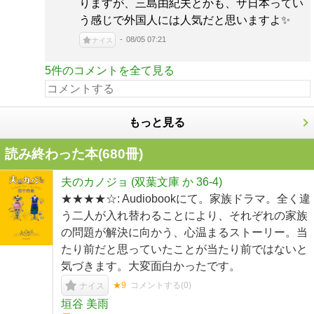
りますが、三島由紀夫とかも、ザ日本ってい
う感じで外国人には人気だと思いますよ✨
08/05 07:21
ナイス
5件のコメントを全て見る
もっと見る
読み終わった本(
680
冊)
夫のカノジョ (双葉文庫 か 36-4)
★★★★☆: Audiobookにて。家族ドラマ。全く違
う二人が入れ替わることにより、それぞれの家族
の問題が解決に向かう、心温まるストーリー。当
たり前だと思っていたことが当たり前ではないと
気づきます。大変面白かったです。
★9
コメントする(
0
)
ナイス
垣谷 美雨