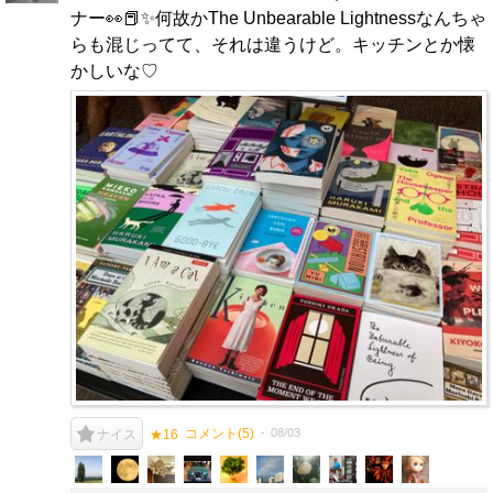
ナー👀📕✨何故かThe Unbearable Lightnessなんちゃ
らも混じってて、それは違うけど。キッチンとか懐
かしいな♡
コメント(
5
)
08/03
ナイス
★16