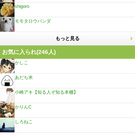
shigoro
モモタロウパンダ
もっと見る
お気に入られ(
246
人)
かしこ
あだち米
小崎アキ【知る人ぞ知る本棚】
かりんC
しろねこ