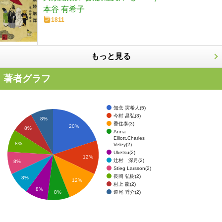
本谷 有希子
1811
もっと見る
著者グラフ
知念 実希人(5)
今村 昌弘(3)
8%
香住泰(3)
20%
8%
Anna
Elliott,Charles
8%
Veley(2)
Uketsu(2)
12%
辻村 深月(2)
8%
Stieg Larsson(2)
長岡 弘樹(2)
8%
12%
村上 龍(2)
8%
道尾 秀介(2)
8%