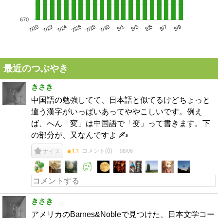
670
7/24
7/30
8/5
7/20
7/26
8/1
8/7
7/22
7/28
8/3
8/9
最近のつぶやき
きさき
中国語の勉強してて、日本語と似てるけどちょっと
違う漢字がいっぱいあってややこしいです。例え
ば、へん「変」は中国語で「变」って書きます。下
の部分が、又なんですよ ✍️
コメント(
0
)
08/06
ナイス
★13
きさき
アメリカのBarnes&Nobleで見つけた、日本文学コー