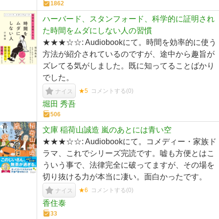
1862
ハーバード、スタンフォード、科学的に証明され
た時間をムダにしない人の習慣
★★★☆☆: Audiobookにて。時間を効率的に使う
方法が紹介されているのですが、途中から趣旨が
ズレてる気がしました。既に知ってることばかり
でした。
★5
コメントする(
0
)
ナイス
堀田 秀吾
506
文庫 稲荷山誠造 嵐のあとには青い空
★★★☆☆: Audiobookにて。コメディー・家族ド
ラマ、これでシリーズ完読です。嘘も方便とはこ
ういう事で、法律完全に破ってますが、その場を
切り抜ける力が本当に凄い。面白かったです。
★6
コメントする(
0
)
ナイス
香住泰
33