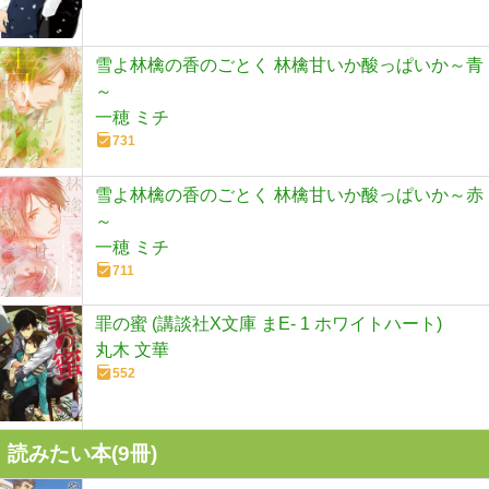
雪よ林檎の香のごとく 林檎甘いか酸っぱいか～青
～
一穂 ミチ
731
雪よ林檎の香のごとく 林檎甘いか酸っぱいか～赤
～
一穂 ミチ
711
罪の蜜 (講談社X文庫 まE- 1 ホワイトハート)
丸木 文華
552
読みたい本(
9
冊)