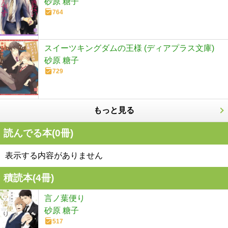
砂原 糖子
764
スイーツキングダムの王様 (ディアプラス文庫)
砂原 糖子
729
もっと見る
読んでる本(
0
冊)
表示する内容がありません
積読本(
4
冊)
言ノ葉便り
砂原 糖子
517