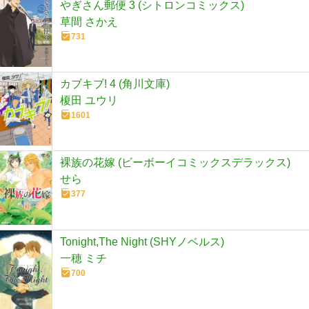
やぎさん郵便 3 (シトロンコミックス)
草間 さかえ
731
カブキブ! 4 (角川文庫)
榎田 ユウリ
1601
裸族の花嫁 (ビーボーイコミックスデラックス)
せら
377
Tonight,The Night (SHYノベルス)
一穂 ミチ
700