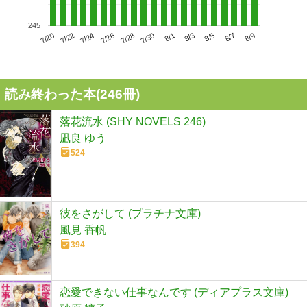
245
7/24
7/30
8/5
7/20
7/26
8/1
8/7
7/22
7/28
8/3
8/9
読み終わった本(
246
冊)
落花流水 (SHY NOVELS 246)
凪良 ゆう
524
彼をさがして (プラチナ文庫)
風見 香帆
394
恋愛できない仕事なんです (ディアプラス文庫)