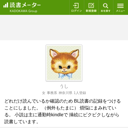
ログイン
新規登録
本を探
うし
女
事務系
神奈川県
1人登録
どれだけ読んでいるか確認のため BL読書の記録をつける
ことにしました。 （例外もたまに） 煩悩にまみれてい
る。 小説は主に通勤時kindleで 挿絵にビクビクしながら
読書しています。