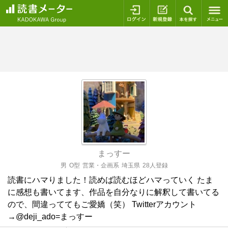
ログイン
新規登録
本を探
まっすー
男
O型
営業・企画系
埼玉県
28人登録
読書にハマりました！読めば読むほどハマっていく たま
に感想も書いてます、作品を自分なりに解釈して書いてる
ので、間違っててもご愛嬌（笑） Twitterアカウント
→@deji_ado=まっすー