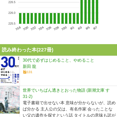
226.5
226.0
225.5
7/22
7/28
8/3
7/18
7/24
7/30
8/5
7/20
7/26
8/1
8/7
読み終わった本(
227
冊)
30代で必ずはじめること、やめること
新田 龍
131
世界でいちばん透きとおった物語 (新潮文庫 す
31-2)
電子書籍で出せない本 意味が分からないが、読め
ば分かる 主人公の父は、有名作家 会ったことな
い父の遺作を探すという話 タイトルの意味も訳が