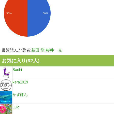
50%
50%
最近読んだ著者:
新田 龍
杉井 光
お気に入り(
62
人)
Sachi
kera1019
かずぼん
Lulo