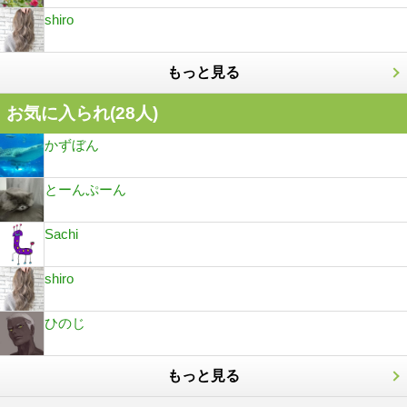
shiro
もっと見る
お気に入られ(
28
人)
かずぼん
とーんぷーん
Sachi
shiro
ひのじ
もっと見る