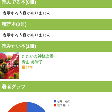
読んでる本(
0
冊)
表示する内容がありません
積読本(
0
冊)
表示する内容がありません
読みたい本(
1
冊)
ただいま神様当番
青山 美智子
6778
著者グラフ
杉井 光(1)
新田 龍(1)