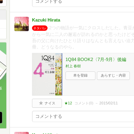
Kazuki Hirata
2つの物語が一気にクロスしだした。青豆
ネタバレ
から一気に二人の邂逅が訪れるのかと思ったけど
吾の父に向けたひとり語りはなんとも言えない迫力
冊。どうなるのやら。
1Q84 BOOK2〈7月‐9月〉後編
村上 春樹
本を登録
あらすじ・内容
版
、
ナイス
★12
コメント(
0
)
2015/02/11