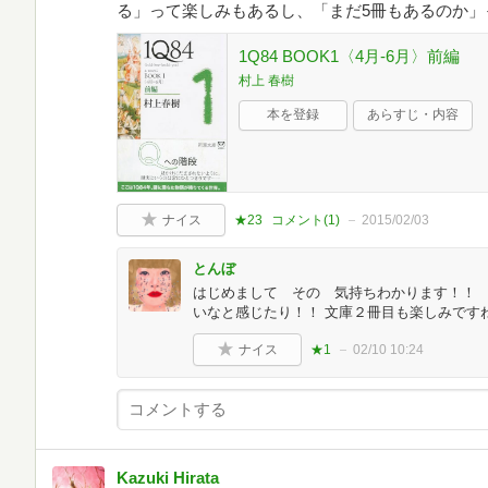
る」って楽しみもあるし、「まだ5冊もあるのか」
1Q84 BOOK1〈4月‐6月〉前編
村上 春樹
本を登録
あらすじ・内容
ナイス
★23
コメント(
1
)
2015/02/03
とんぼ
はじめまして その 気持ちわかります！！
いなと感じたり！！ 文庫２冊目も楽しみです
ナイス
★1
02/10 10:24
Kazuki Hirata