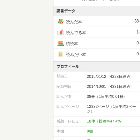
読書データ
38
読んだ本
1
読んでる本
0
積読本
0
読みたい本
プロフィール
登録日
2015/01/12（4228日経過）
記録初日
2014/10/01（4331日経過）
読んだ本
38冊（1日平均0.01冊)
読んだページ
12332ページ（1日平均2ペー
ジ）
感想・レビュー
18件（投稿率47.4%）
本棚
0棚