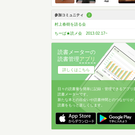
参加コミュニティ
2
村上春樹を語る会
ちーば★読メ会 2013.02.17~
読書メーターの
読書管理
アプリ
詳しくはこちら
日々の読書量を簡単に記録・管理できるアプリ
読書メーターです。
新たな本との出会いや読書仲間とのつながりが
読書をもっと楽しくします。