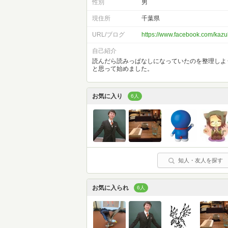
性別
男
現住所
千葉県
URL/ブログ
https://www.facebook.com/kazuk
自己紹介
読んだら読みっぱなしになっていたのを整理しよ
と思って始めました。
お気に入り
6人
知人・友人を探す
お気に入られ
6人