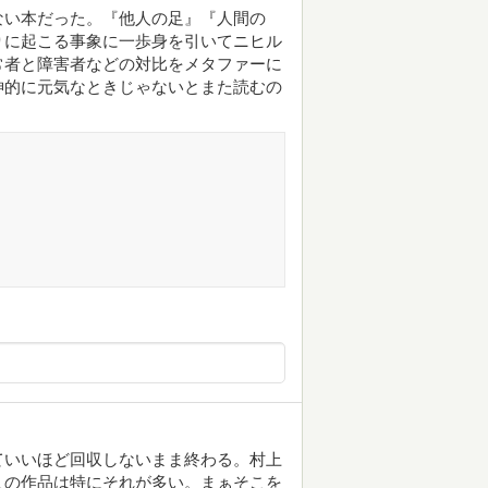
ない本だった。『他人の足』『人間の
りに起こる事象に一歩身を引いてニヒル
常者と障害者などの対比をメタファーに
神的に元気なときじゃないとまた読むの
ていいほど回収しないまま終わる。村上
この作品は特にそれが多い。まぁそこを