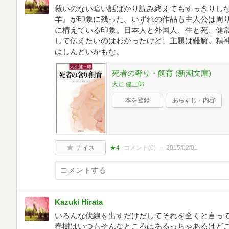
救いのない暗い話ばかり読み終えてもすっきりし
羊』が印象に残った。いずれの作品も主人公は周
に構えている印象。日本人と外国人、生と死、健
して伝えたいのはわかったけど、主題は難解。精
はしんどいかもな。
死者の奢り・飼育 (新潮文庫)
大江 健三郎
本を登録
あらすじ・内容
ナイス
★4
コメント(
0
)
2015/02/01
Kazuki Hirata
いろんな伏線を出すだけだしてそれを全くと言っ
春樹はいつもそんなところはあるっちゃあるけど