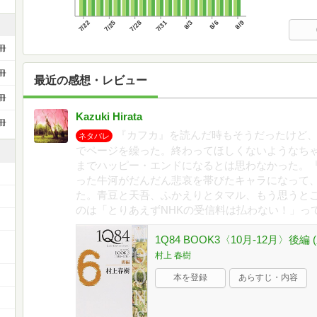
7/22
7/25
7/28
7/31
8/3
8/6
8/9
冊
冊
最近の感想・レビュー
冊
Kazuki Hirata
冊
『カフカ』を読んだ時もそうだったけど、
ネタバレ
でページを繰った。終わってほしくないようなち
までハッピー・エンドになるとは思わなかった。
った牛河がだんだん悲哀を帯びたキャラになって
た。青豆と天吾、ふかえりとタマル、もう思うと
のは「とりあえずNHKの受信料は払わない！」っ
1Q84 BOOK3〈10月‐12月〉後編
村上 春樹
本を登録
あらすじ・内容