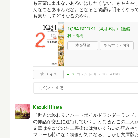
も言葉に出来ないあるいはしたくない、もやもや
んなことあるんだな。となると物語は明るくなっ
も果たしてどうなるのやら。
1Q84 BOOK1〈4月‐6月〉後編
村上 春樹
本を登録
あらすじ・内容
ナイス
★13
コメント(
0
)
2015/02/06
Kazuki Hirata
『世界の終わりとハードボイルドワンダーランド
の挿話が交互に進行していく。となるとこの二人
文章は今までの村上春樹には無いくらいの読みや
ファーも特になく続きが気になる。しかし文庫版だ