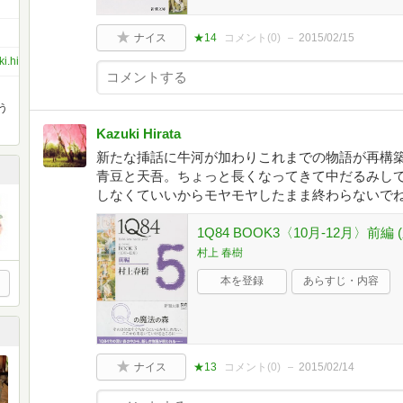
ナイス
★14
コメント(
0
)
2015/02/15
i.hirata.54
う
Kazuki Hirata
新たな挿話に牛河が加わりこれまでの物語が再構
青豆と天吾。ちょっと長くなってきて中だるみし
しなくていいからモヤモヤしたまま終わらないで
1Q84 BOOK3〈10月‐12月〉前編
村上 春樹
本を登録
あらすじ・内容
ナイス
★13
コメント(
0
)
2015/02/14