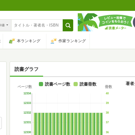
n和書
は
本ランキング
作家ランキング
読書グラフ
著者
読書ページ数
読書冊数
ページ数
冊数
12334
40
12333
39
12332
38
12331
37
12330
36