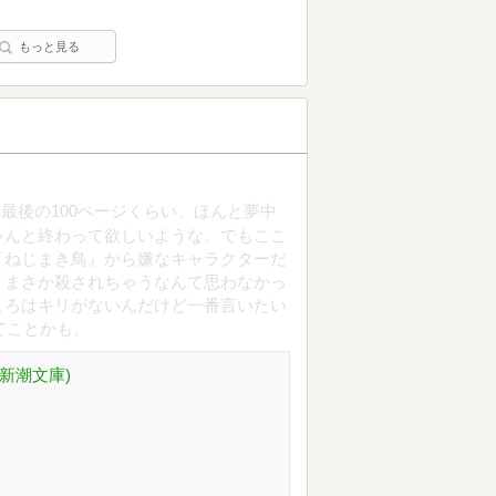
もっと見る
最後の100ページくらい、ほんと夢中
ゃんと終わって欲しいような。でもここ
『ねじまき鳥』から嫌なキャラクターだ
、まさか殺されちゃうなんて思わなかっ
ころはキリがないんだけど一番言いたい
てことかも。
 (新潮文庫)