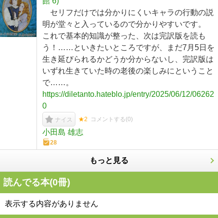
館 6)
セリフだけでは分かりにくいキャラの行動の説
明が堂々と入っているので分かりやすいです。
これで基本的知識が整った、次は完訳版を読も
う！……といきたいところですが、まだ7月5日を
生き延びられるかどうか分からないし、完訳版は
いずれ生きていた時の老後の楽しみにということ
で……。
https://diletanto.hateblo.jp/entry/2025/06/12/06262
0
★2
コメントする(
0
)
ナイス
小田島 雄志
28
もっと見る
読んでる本(
0
冊)
表示する内容がありません