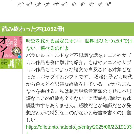
7/24
7/30
8/5
7/20
7/26
8/1
8/7
7/22
7/28
8/3
8/9
読み終わった本(
1032
冊)
時空を変える設定にオン！ 世界はひとつだけでは
ない。選べるのだよ
パラレルワールドなど不思議な話をアニメやサブ
カル作品を例に挙げて紹介。もはやアニメやサブ
カル作品もこのような論文で言及される対象とな
った。パラダイムシフトです。 著者は子ども時代
から色々と不思議な経験をしている。だからこん
な本を書ける。私は超常現象肯定派のくせに不思
議なことの経験も全くない上に霊感も超能力も速
読能力すらありません。経験だとか知識だとか発
想だとかに特別なものがないと著書を書くのは難
しい。
https://diletanto.hateblo.jp/entry/2025/06/22/19193