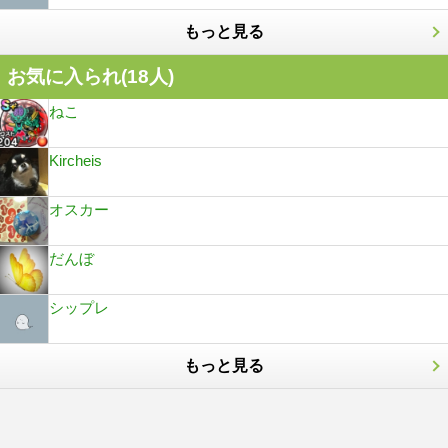
もっと見る
お気に入られ(
18
人)
ねこ
Kircheis
オスカー
だんぼ
シップレ
もっと見る