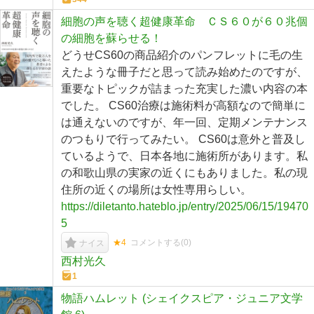
細胞の声を聴く超健康革命 ＣＳ６０が６０兆個
の細胞を蘇らせる！
どうせCS60の商品紹介のパンフレットに毛の生
えたような冊子だと思って読み始めたのですが、
重要なトピックが詰まった充実した濃い内容の本
でした。 CS60治療は施術料が高額なので簡単に
は通えないのですが、年一回、定期メンテナンス
のつもりで行ってみたい。 CS60は意外と普及し
ているようで、日本各地に施術所があります。私
の和歌山県の実家の近くにもありました。私の現
住所の近くの場所は女性専用らしい。
https://diletanto.hateblo.jp/entry/2025/06/15/19470
5
★4
コメントする(
0
)
ナイス
西村光久
1
物語ハムレット (シェイクスピア・ジュニア文学