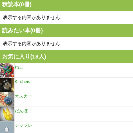
積読本(
0
冊)
表示する内容がありません
読みたい本(
0
冊)
表示する内容がありません
お気に入り(
18
人)
ねこ
Kircheis
オスカー
だんぼ
シップレ