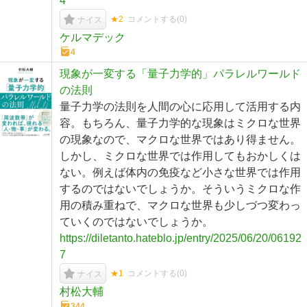
4
★2
コメントする(
0
)
ナイス
ケルマデック
4
現象が一変する「量子力学的」パラレルワールド
の法則
量子力学の法則を人間の心に応用して活用する内
容。もちろん、量子力学的な現象はミクロな世界
の現象なので、マクロな世界ではあり得ません。
しかし、ミクロな世界では作用してもおかしくは
ない。例えば体内の免疫など小さな世界では作用
するのではないでしょうか。そういうミクロな作
用の積み重ねで、マクロな世界も少しづつ変わっ
ていくのではないでしょうか。
https://diletanto.hateblo.jp/entry/2025/06/20/06192
7
★1
コメントする(
0
)
ナイス
村松大輔
344