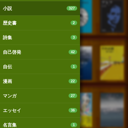
小説
327
歴史書
2
詩集
3
自己啓発
42
自伝
1
漫画
22
マンガ
27
エッセイ
36
名言集
1