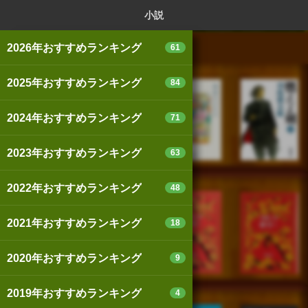
ログイン
新規登録
本を探
小説
2026年おすすめランキング
61
2025年おすすめランキング
84
スマートフォン版
パソコン版
2024年おすすめランキング
71
2023年おすすめランキング
63
利用規約
個人情報保護基本方針
2022年おすすめランキング
48
Cookie等の利用に関するガイドライン
2021年おすすめランキング
18
サイトアクセス情報の取得について
2020年おすすめランキング
9
法人・プレスお問い合わせ
運営会社
※本サイトはアフィリエイトプログラムによる収益を得ていま
2019年おすすめランキング
4
す