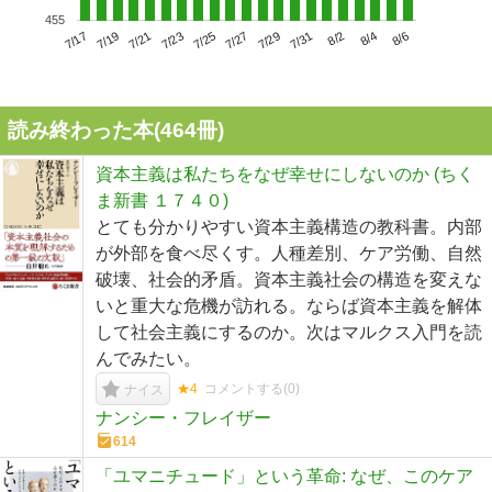
455
7/21
7/27
8/2
7/17
7/23
7/29
8/4
7/19
7/25
7/31
8/6
読み終わった本(
464
冊)
資本主義は私たちをなぜ幸せにしないのか (ちく
ま新書 １７４０)
とても分かりやすい資本主義構造の教科書。内部
が外部を食べ尽くす。人種差別、ケア労働、自然
破壊、社会的矛盾。資本主義社会の構造を変えな
いと重大な危機が訪れる。ならば資本主義を解体
して社会主義にするのか。次はマルクス入門を読
んでみたい。
★4
コメントする(
0
)
ナイス
ナンシー・フレイザー
614
「ユマニチュード」という革命: なぜ、このケア