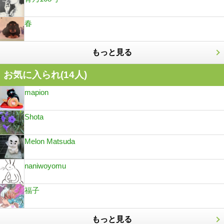
春
もっと見る
お気に入られ(
14
人)
mapion
Shota
Melon Matsuda
naniwoyomu
福子
もっと見る