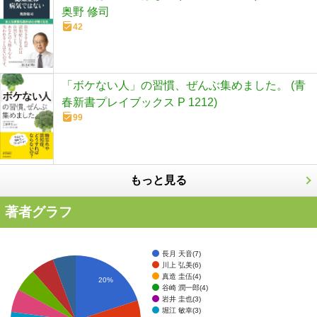
奥野 修司
42
「ボケない人」の習慣、ぜんぶ集めました。 (青
春新書プレイブックス P 1212)
99
もっと見る
著者グラフ
長月 天音(7)
川上 弘美(6)
真造 圭伍(4)
20%
谷崎 潤一郎(4)
岩井 圭也(3)
堀江 敏幸(3)