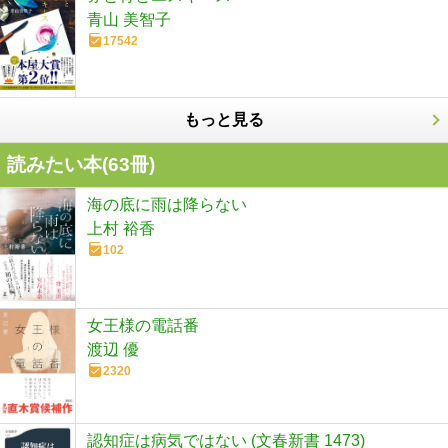
青山 美智子
17542
もっと見る
読みたい本(
63
冊)
海の底に雨は降らない
上村 裕香
102
女王様の電話番
渡辺 優
2320
認知症は病気ではない (文春新書 1473)