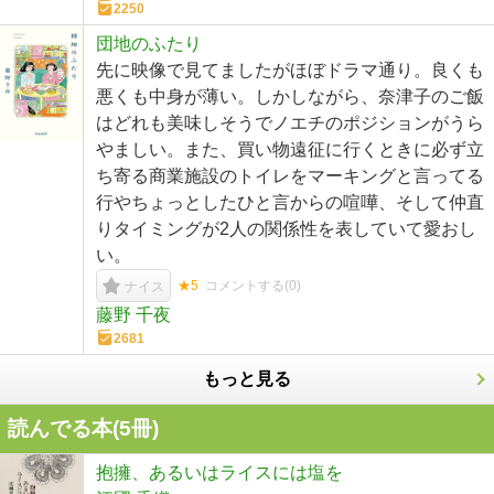
2250
団地のふたり
先に映像で見てましたがほぼドラマ通り。良くも
悪くも中身が薄い。しかしながら、奈津子のご飯
はどれも美味しそうでノエチのポジションがうら
やましい。また、買い物遠征に行くときに必ず立
ち寄る商業施設のトイレをマーキングと言ってる
行やちょっとしたひと言からの喧嘩、そして仲直
りタイミングが2人の関係性を表していて愛おし
い。
★5
コメントする(
0
)
ナイス
藤野 千夜
2681
もっと見る
読んでる本(
5
冊)
抱擁、あるいはライスには塩を