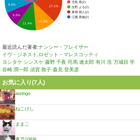
児島 青(2)
8.6%
17.1%
住野 よる(2)
東畑 開人(2)
8.6%
江國 香織(2)
11.4%
11.4%
最近読んだ著者:
ナンシー・フレイザー
イヴ・ジネスト,ロゼット・マレスコッティ
ヨシタケ シンスケ
藤野 千夜
司馬 遼太郎
有川 浩
万城目 学
谷崎 潤一郎
須賀 敦子
森見 登美彦
お気に入り(
7
人)
aoringo
ねこけし
ままこ
青乃108号