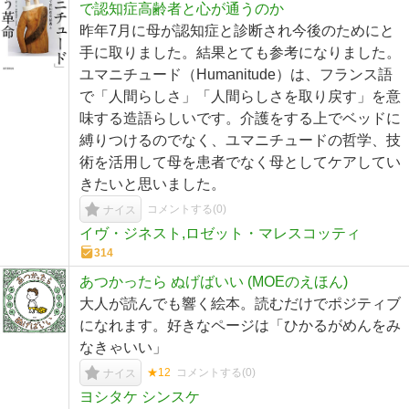
で認知症高齢者と心が通うのか
昨年7月に母が認知症と診断され今後のためにと
手に取りました。結果とても参考になりました。
ユマニチュード（Humanitude）は、フランス語
で「人間らしさ」「人間らしさを取り戻す」を意
味する造語らしいです。介護をする上でベッドに
縛りつけるのでなく、ユマニチュードの哲学、技
術を活用して母を患者でなく母としてケアしてい
きたいと思いました。
コメントする(
0
)
ナイス
イヴ・ジネスト,ロゼット・マレスコッティ
314
あつかったら ぬげばいい (MOEのえほん)
大人が読んでも響く絵本。読むだけでポジティブ
になれます。好きなページは「ひかるがめんをみ
なきゃいい」
★12
コメントする(
0
)
ナイス
ヨシタケ シンスケ