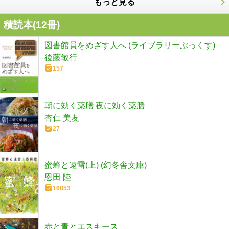
もっと見る
積読本(
12
冊)
図書館員をめざす人へ (ライブラリーぶっくす)
後藤敏行
157
朝に効く薬膳 夜に効く薬膳
杏仁 美友
27
蜜蜂と遠雷(上) (幻冬舎文庫)
恩田 陸
16853
赤と青とエスキース