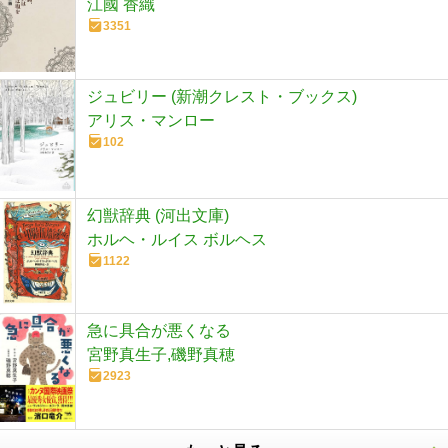
江國 香織
3351
ジュビリー (新潮クレスト・ブックス)
アリス・マンロー
102
幻獣辞典 (河出文庫)
ホルヘ・ルイス ボルヘス
1122
急に具合が悪くなる
宮野真生子,磯野真穂
2923