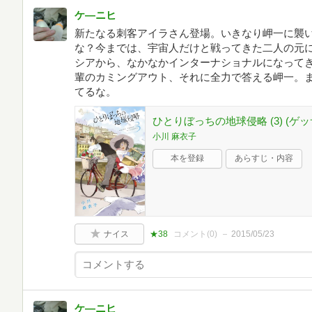
ケ―ニヒ
新たなる刺客アイラさん登場。いきなり岬一に襲い
な？今までは、宇宙人だけと戦ってきた二人の元
シアから、なかなかインターナショナルになって
輩のカミングアウト、それに全力で答える岬一。ま
てるな。
ひとりぼっちの地球侵略 (3) (
小川 麻衣子
本を登録
あらすじ・内容
ナイス
★38
コメント(
0
)
2015/05/23
ケ―ニヒ