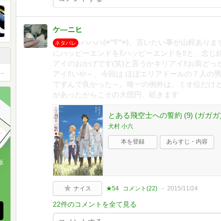
ケ―ニヒ
ハハハ(≡^∇^≡)、言いたい事が山程あり
ネタバレ
にハッピーエンドを‼ハッピーエンドを‼と、念じ
アイのおかげです(笑)と言うかキリアイ‼お前どっ
、美味しいもの♡LINEコミュ(^^♪
アイ‼いや～、今回は ほぼエリアドールの７人の
ですんで良かった～。唯一の例外は、ミオ位だけ
があったからこその大団円。続きます
とある飛空士への誓約 (9) (ガガガ文庫
犬村 小六
本を登録
あらすじ・内容
版
、
ナイス
★54
コメント(
22
)
2015/11/24
22件のコメントを全て見る