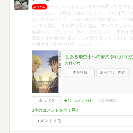
やっちゃいました‼昨日の夜買ってそのま
ネタバレ
けないのに、３時まで読んでました。それは置いと
んが主人公でした。バルバルの地雷の踏みっプリ最
ょ‼でも彼は、それすら乗り越え、すべてのしがら
最早いないでしょう。それにかぐらさん、市民を
変わらず作者の外道ぷっりが冴え渡ってますね。
の魔犬まで‼やはりオールスターか！
とある飛空士への誓約 (8) (ガガガ文庫
犬村 小六
本を登録
あらすじ・内容
ナイス
★45
コメント(
3
)
2015/06/21
3件のコメントを全て見る