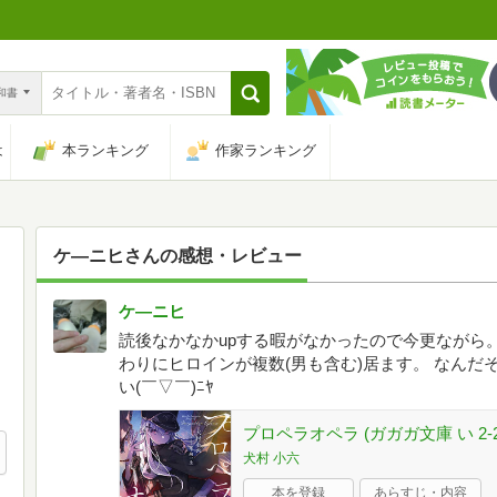
n和書
は
本ランキング
作家ランキング
ケ―ニヒ
さんの感想・レビュー
ケ―ニヒ
読後なかなかupする暇がなかったので今更ながら
わりにヒロインが複数(男も含む)居ます。 なん
い(￣▽￣)ﾆﾔ
プロペラオペラ (ガガガ文庫 い 2-2
犬村 小六
本を登録
あらすじ・内容