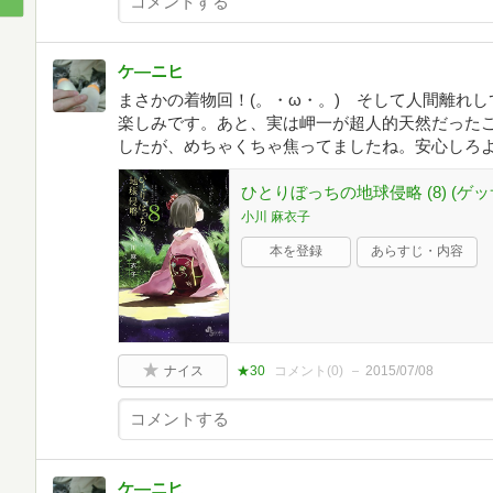
ケ―ニヒ
まさかの着物回！(。・ω・。)ゞそして人間離れ
楽しみです。あと、実は岬一が超人的天然だったこ
したが、めちゃくちゃ焦ってましたね。安心しろよ、
ひとりぼっちの地球侵略 (8) (
小川 麻衣子
本を登録
あらすじ・内容
ナイス
★30
コメント(
0
)
2015/07/08
ケ―ニヒ