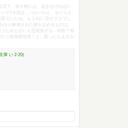
ま読了、朝５時には、起きなければい
いて‼今回は、バルバルと、かぐらさ
高でしたね。もうN2〇雷クラスでし
みから解放された彼を止めるものは、
救うためとはいえ悲痛過ぎる…何故？相
当たり前海猫登場！と、思ったらまさか
 い 2-20)