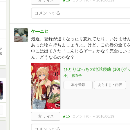
ナイス
★10
コメント(
0
)
2016/06/19
ケ―ニヒ
最近、登録が遅くなったり忘れてたり、いけませ
あった物を持ちましょうよ。けど、この巻の全て
ア
中には出てきた「しんじるぞー」かな？完全にい
ま
ん、どうなるのかな？
ひとりぼっちの地球侵略 (10) 
小川 麻衣子
本を登録
あらすじ・内容
ナイス
★15
コメント(
0
)
2016/06/19