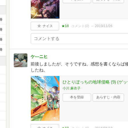
冊
ナイス
★18
コメント(
0
)
2019/11/26
冊
冊
冊
ケ―ニヒ
前後しましたが、そうですね、感想を書くならば修
したね。
ひとりぼっちの地球侵略 (9) (
小川 麻衣子
本を登録
あらすじ・内容
）