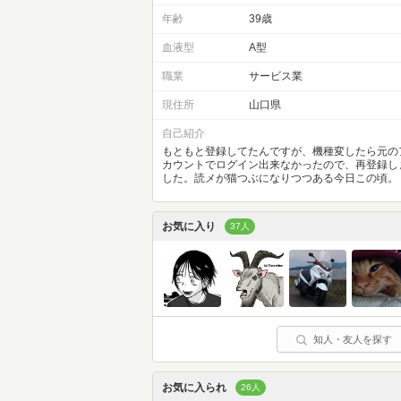
年齢
39歳
血液型
A型
職業
サービス業
現住所
山口県
自己紹介
もともと登録してたんですが、機種変したら元の
カウントでログイン出来なかったので、再登録し
した。読メが猫つぶになりつつある今日この頃。
お気に入り
37人
知人・友人を探す
お気に入られ
26人