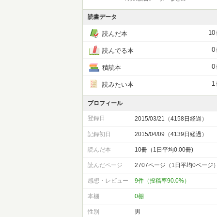
読書データ
10
読んだ本
0
読んでる本
0
積読本
1
読みたい本
プロフィール
登録日
2015/03/21（4158日経過）
記録初日
2015/04/09（4139日経過）
読んだ本
10冊（1日平均0.00冊)
読んだページ
2707ページ（1日平均0ページ
感想・レビュー
9件（投稿率90.0%）
本棚
0棚
性別
男