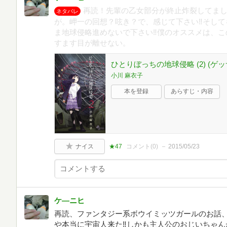
再読！先輩の乙女部分が終止炸裂してま
ネタバレ
が。岬一の回想？呟き？で、感じて下さい‼そして
ま地球侵略進めないで下さい‼僕のオススメは、こ
すます目が離せない。
ひとりぼっちの地球侵略 (2) (
小川 麻衣子
本を登録
あらすじ・内容
ナイス
★47
コメント(
0
)
2015/05/23
ケ―ニヒ
再読、ファンタジー系ボウイミッツガールのお話
や本当に宇宙人来た‼しかも主人公のおじいちゃん