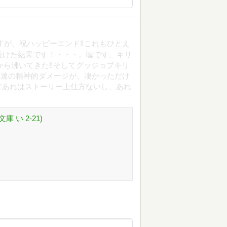
ますが、祝ハッピーエンド‼これもひとえ
続けた結果です！・・・。嘘です、キリ
から沸いてきた‼そしてグッジョブキリ
男達の精神的ダメージが、凄かっただけ
どあれはストーリー上仕方ないし、あれ
 い 2-21)