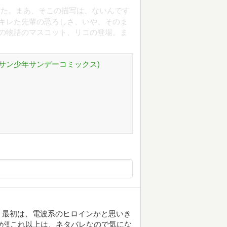
した。まあ、そこの描写は、ないんです
キレた先輩の恐ろしさ、いや、そのま
の物語のマスコット、リコの登場。ま
ゲッサン少年サンデーコミックス)
、最初は、電波系のヒロインかと思いき
が‼これ以上は、ネタバレなので気にな