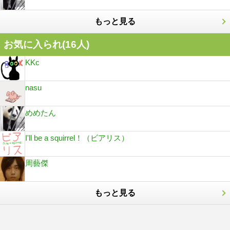
もっと見る
お気に入られ(
16
人)
KKc
nasu
めめたん
I'll be a squirrel！（ビアリス）
周藝傑
もっと見る