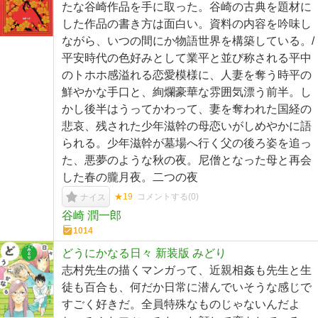
たな谷崎作品を手に取った。谷崎の古典を題材に
した作品の書き方は面白い。資料の内容を吟味し
ながら、いつの間にか物語世界を構築している。/
平安時代の色好みとして業平と並び称される平中
のトホホ感溢れる恋愛模様に、人妻を奪う時平の
鮮やかな手口と、絢爛豪華な雰囲気漂う前半。し
かし後半はうってかわって、妻を奪われた国経の
悲哀、残された少年滋幹の母恋いがしめやかに語
られる。少年滋幹が墓場へ行く父の後ろ姿を追っ
た、悪夢のような秋の夜。尼僧となった母と再会
した春の朧月夜。二つの夜
★19
コメントする(
0
)
ナイス
谷崎 潤一郎
1014
どうにかなる日々 新装版 みどり
志村先生の描くマンガって、近親相姦も先生と生
徒も百合も、何だか日常に潜んでいそうな感じで
すごく好きだ。全員特殊なものじゃないんだよ