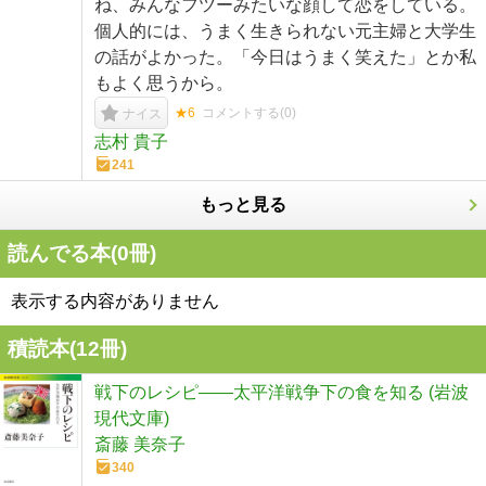
ね、みんなフツーみたいな顔して恋をしている。
個人的には、うまく生きられない元主婦と大学生
の話がよかった。「今日はうまく笑えた」とか私
もよく思うから。
★6
コメントする(
0
)
ナイス
志村 貴子
241
もっと見る
読んでる本(
0
冊)
表示する内容がありません
積読本(
12
冊)
戦下のレシピ――太平洋戦争下の食を知る (岩波
現代文庫)
斎藤 美奈子
340