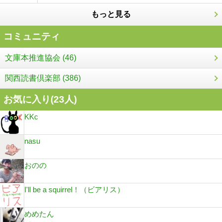
もっと見る
コミュニティ
文庫本推進協会 (46)
関西読書倶楽部 (386)
お気に入り(
23
人)
KKc
nasu
おのの
I'll be a squirrel！（ビアリス）
めめたん