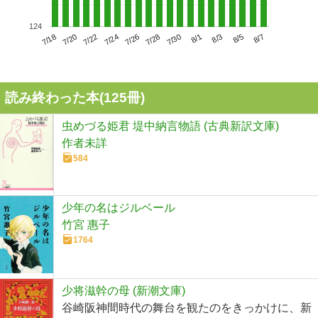
124
7/22
7/28
8/3
7/18
7/24
7/30
8/5
7/20
7/26
8/1
8/7
読み終わった本(
125
冊)
虫めづる姫君 堤中納言物語 (古典新訳文庫)
作者未詳
584
少年の名はジルベール
竹宮 惠子
1764
少将滋幹の母 (新潮文庫)
谷崎阪神間時代の舞台を観たのをきっかけに、新