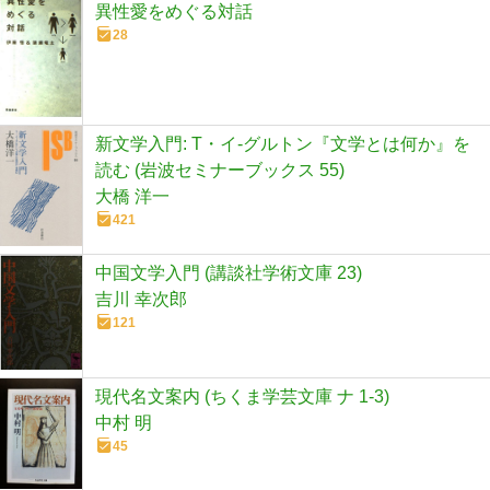
異性愛をめぐる対話
28
新文学入門: T・イ-グルトン『文学とは何か』を
読む (岩波セミナーブックス 55)
大橋 洋一
421
中国文学入門 (講談社学術文庫 23)
吉川 幸次郎
121
現代名文案内 (ちくま学芸文庫 ナ 1-3)
中村 明
45