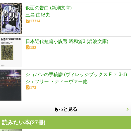
仮面の告白 (新潮文庫)
三島 由紀夫
13314
日本近代短篇小説選 昭和篇3 (岩波文庫)
182
ショパンの手稿譜 (ヴィレッジブックス F テ 3-1)
ジェフリー ・ディーヴァー他
173
もっと見る
読みたい本(
27
冊)