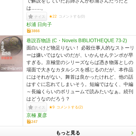
で解説をしていたお姉さんが杉浦さんだったと
は……。
★22
コメントする(
0
)
ナイス
杉浦 日向子
3866
巷説百物語 (C・Novels BIBLIOTHEQUE 73-2)
面白いけど物足りない！ 必殺仕事人的なストーリ
ーは嫌いではないのだが、いかんせんテンポが早
すぎる。京極堂のシリーズならば憑き物落としの
場面で大きなカタルシスを感じるのだが、本作品
にはそれがない。舞首は良かったけれど、他の話
はすぐに忘れてしまいそう。短編ではなく、中編
～長編くらいのボリュームで読みたいなぁ。続刊
はどうなのだろう？
★9
コメントする(
2
)
ナイス
京極 夏彦
247
もっと見る