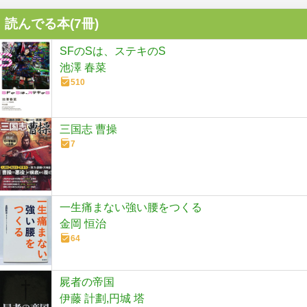
読んでる本(
7
冊)
SFのSは、ステキのS
池澤 春菜
510
三国志 曹操
7
一生痛まない強い腰をつくる
金岡 恒治
64
屍者の帝国
伊藤 計劃,円城 塔