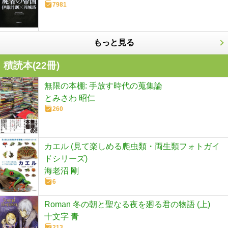
7981
もっと見る
積読本(
22
冊)
無限の本棚: 手放す時代の蒐集論
とみさわ 昭仁
260
カエル (見て楽しめる爬虫類・両生類フォトガイ
ドシリーズ)
海老沼 剛
6
Roman 冬の朝と聖なる夜を廻る君の物語 (上)
十文字 青
213