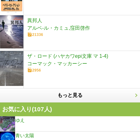
異邦人
アルベ-ル・カミュ,窪田啓作
21336
ザ・ロード (ハヤカワepi文庫 マ 1-4)
コーマック・マッカーシー
2956
もっと見る
お気に入り(
107
人)
ゆえ
青い太陽