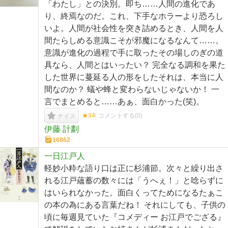
「わたし」との決別。即ち……人間の進化であ
り、終焉なのだ。これ、下手なホラーより恐ろし
いよ。人間が社会性を突き詰めるとき、人間を人
間たらしめる意識こそが邪魔になるなんて……。
意識が進化の過程で手に取ったその場しのぎの道
具なら、人間とはいったい？ 完全なる調和を果た
した世界に蔓延る人の形をしたそれは、本当に人
間なのか？ 蟻や蜂と変わらないじゃないか！ 一
言でまとめると……あぁ、面白かった(笑)。
★34
コメントする(
0
)
ナイス
伊藤 計劃
16862
一日江戸人
軽妙小粋な語り口は正に杉浦節。次々と繰り出さ
れる江戸蘊蓄の数々には「うへぇ！」と唸らずに
はいられなかった。面白くってためになるたぁこ
の本の為にある言葉だね！ それにしても、子供の
頃に毎週見ていた『コメディー お江戸でござる』