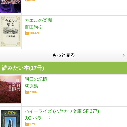
カエルの楽園
百田尚樹
10669
もっと見る
読みたい本(
17
冊)
明日の記憶
荻原浩
7306
ハイーライズ (ハヤカワ文庫 SF 377)
J.G.バラード
179