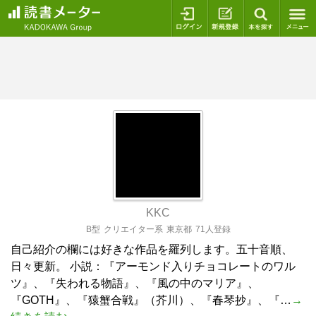
ログイン
新規登録
本を探
KKC
B型
クリエイター系
東京都
71人登録
自己紹介の欄には好きな作品を羅列します。五十音順、
日々更新。 小説：『アーモンド入りチョコレートのワル
ツ』、『失われる物語』、『風の中のマリア』、
『GOTH』、『猿蟹合戦』（芥川）、『春琴抄』、『…
→