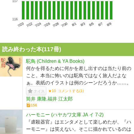
117
116
7/24
7/30
8/5
7/20
7/26
8/1
8/7
7/22
7/28
8/3
8/9
読み終わった本(
117
冊)
駝鳥 (Children & YA Books)
何かを得るために何かを差し出すのは当たり前の
こと。本当に怖いのは駝鳥ではなく旅人だよな
ぁ。表紙のイラストは例のシーンだろうか……。
★10
コメントする(
1
)
ナイス
筒井 康隆,福井 江太郎
156
ハーモニー (ハヤカワ文庫 JA イ 7-2)
『虐殺器官』はエンタメとして楽しめたが、『ハ
ーモニー』は笑えない。そこに描かれているのは