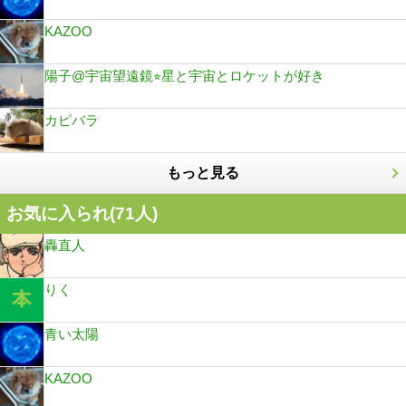
KAZOO
陽子@宇宙望遠鏡⭐︎星と宇宙とロケットが好き
カピバラ
もっと見る
お気に入られ(
71
人)
轟直人
りく
青い太陽
KAZOO