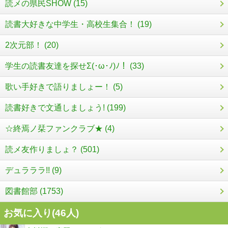
読メの県民SHOW (15)
読書大好きな中学生・高校生集合！ (19)
2次元部！ (20)
学生の読書友達を探せΣ(･ω･ﾉ)ﾉ！ (33)
歌い手好きで語りましょー！ (5)
読書好きで文通しましょう! (199)
☆終焉ノ栞ファンクラブ★ (4)
読メ友作りましょ？ (501)
デュラララ!! (9)
図書館部 (1753)
お気に入り(
46
人)