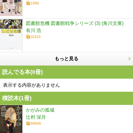
1590
図書館危機 図書館戦争シリーズ (3) (角川文庫)
有川 浩
32115
もっと見る
読んでる本(
0
冊)
表示する内容がありません
積読本(
1
冊)
かがみの孤城
辻村 深月
58945