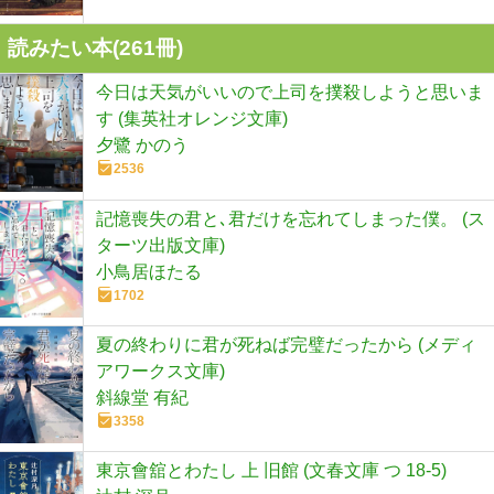
読みたい本(
261
冊)
今日は天気がいいので上司を撲殺しようと思いま
す (集英社オレンジ文庫)
夕鷺 かのう
2536
記憶喪失の君と､君だけを忘れてしまった僕。 (ス
ターツ出版文庫)
小鳥居ほたる
1702
夏の終わりに君が死ねば完璧だったから (メディ
アワークス文庫)
斜線堂 有紀
3358
東京會舘とわたし 上 旧館 (文春文庫 つ 18-5)