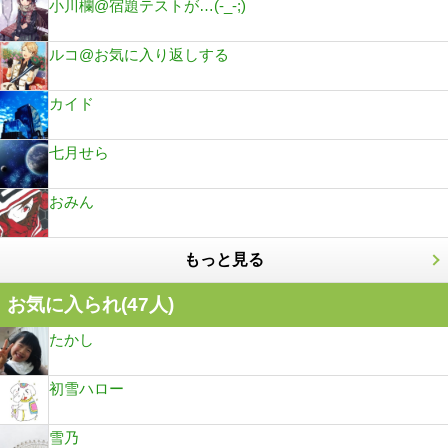
小川欄@宿題テストが…(-_-;)
ルコ@お気に入り返しする
カイド
七月せら
おみん
もっと見る
お気に入られ(
47
人)
たかし
初雪ハロー
雪乃