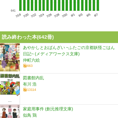
641
7/22
7/28
8/3
7/18
7/24
7/30
8/5
7/20
7/26
8/1
8/7
読み終わった本(
642
冊)
あやかしとおばんざい ~ふたごの京都妖怪ごはん
日記~ (メディアワークス文庫)
仲町六絵
663
図書館内乱
有川 浩
13114
家庭用事件 (創元推理文庫)
似鳥 鶏