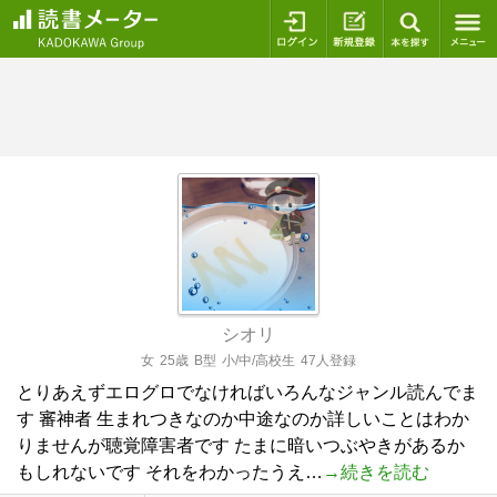
ログイン
新規登録
本を探
シオリ
女
25歳
B型
小/中/高校生
47人登録
とりあえずエログロでなければいろんなジャンル読んでま
す 審神者 生まれつきなのか中途なのか詳しいことはわか
りませんが聴覚障害者です たまに暗いつぶやきがあるか
もしれないです それをわかったうえ…
→続きを読む