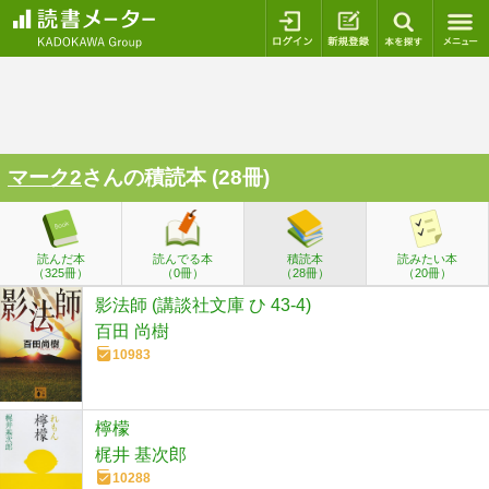
ログイン
新規登録
本を探
マーク2
さんの積読本 (28冊)
読んだ本
読んでる本
積読本
読みたい本
（325冊）
（0冊）
（28冊）
（20冊）
影法師 (講談社文庫 ひ 43-4)
百田 尚樹
10983
檸檬
梶井 基次郎
10288