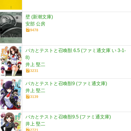
壁 (新潮文庫)
安部 公房
9478
バカとテストと召喚獣 6.5 (ファミ通文庫 い 3-1-
8)
井上 堅二
3231
バカとテストと召喚獣9 (ファミ通文庫)
井上 堅二
3139
バカとテストと召喚獣9.5 (ファミ通文庫)
井上 堅二
2721