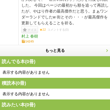
した。 今回はページの最初から順を追って再読し
たが、やはり作者の最高傑作だと思う。まぁワン
ダーランドでしたw 街とその・・・が最高傑作を
更新してもらえることを祈る。
★22
コメントする(
0
)
ナイス
村上 春樹
14245
もっと見る
読んでる本(
0
冊)
表示する内容がありません
積読本(
0
冊)
表示する内容がありません
読みたい本(
0
冊)