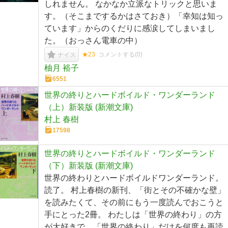
しれません。 なかなか立派なトリックと思いま
す。（そこまでするかはさておき）「幸知は知っ
ています」からのくだりに感涙してしまいまし
た。（おっさん電車の中）
★23
コメントする(
0
)
ナイス
柚月 裕子
6551
世界の終りとハードボイルド・ワンダーランド
（上）新装版 (新潮文庫)
村上 春樹
17598
世界の終りとハードボイルド・ワンダーランド
（下）新装版 (新潮文庫)
世界の終わりとハードボイルドワンダーランド。
読了。 村上春樹の新刊、「街とその不確かな壁」
を読みたくて、その前にもう一度読んでおこうと
手にとった2冊。 わたしは「世界の終わり」の方
が大好きで、「世界の終わり」だけを何度も再読