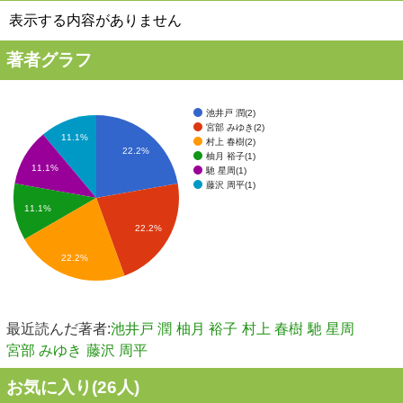
表示する内容がありません
著者グラフ
池井戸 潤(2)
宮部 みゆき(2)
11.1%
村上 春樹(2)
22.2%
柚月 裕子(1)
11.1%
馳 星周(1)
藤沢 周平(1)
11.1%
22.2%
22.2%
最近読んだ著者:
池井戸 潤
柚月 裕子
村上 春樹
馳 星周
宮部 みゆき
藤沢 周平
お気に入り(
26
人)