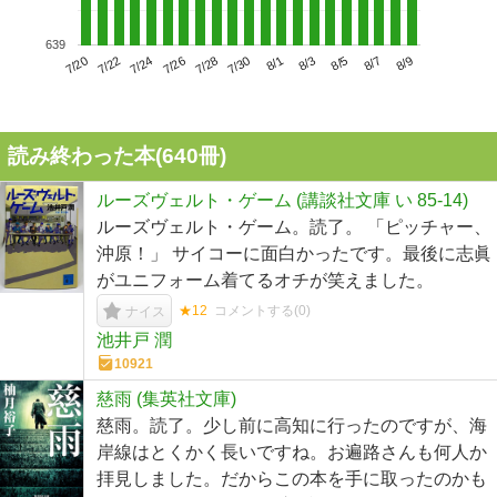
639
7/24
7/30
8/5
7/20
7/26
8/1
8/7
7/22
7/28
8/3
8/9
読み終わった本(
640
冊)
ルーズヴェルト・ゲーム (講談社文庫 い 85-14)
ルーズヴェルト・ゲーム。読了。 「ピッチャー、
沖原！」 サイコーに面白かったです。最後に志眞
がユニフォーム着てるオチが笑えました。
★12
コメントする(
0
)
ナイス
池井戸 潤
10921
慈雨 (集英社文庫)
慈雨。読了。少し前に高知に行ったのですが、海
岸線はとくかく長いですね。お遍路さんも何人か
拝見しました。だからこの本を手に取ったのかも