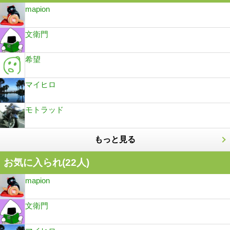
mapion
文衛門
希望
マイヒロ
モトラッド
もっと見る
お気に入られ(
22
人)
mapion
文衛門