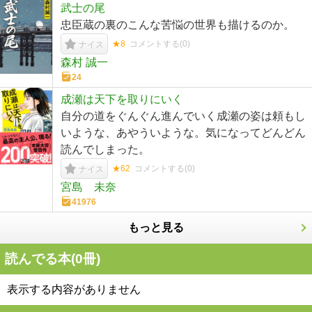
武士の尾
忠臣蔵の裏のこんな苦悩の世界も描けるのか。
★8
コメントする(
0
)
ナイス
森村 誠一
24
成瀬は天下を取りにいく
自分の道をぐんぐん進んでいく成瀬の姿は頼もし
いような、あやういような。気になってどんどん
読んでしまった。
★62
コメントする(
0
)
ナイス
宮島 未奈
41976
もっと見る
読んでる本(
0
冊)
表示する内容がありません