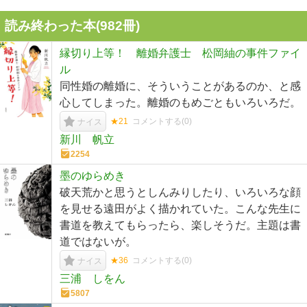
読み終わった本(
982
冊)
縁切り上等！ 離婚弁護士 松岡紬の事件ファイ
ル
同性婚の離婚に、そういうことがあるのか、と感
心してしまった。離婚のもめごともいろいろだ。
★21
コメントする(
0
)
ナイス
新川 帆立
2254
墨のゆらめき
破天荒かと思うとしんみりしたり、いろいろな顔
を見せる遠田がよく描かれていた。こんな先生に
書道を教えてもらったら、楽しそうだ。主題は書
道ではないが。
★36
コメントする(
0
)
ナイス
三浦 しをん
5807