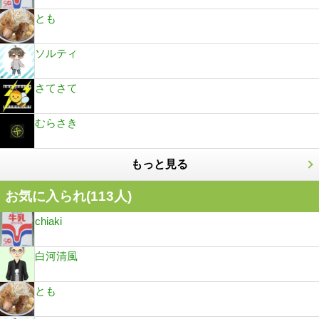
とも
ソルティ
さてさて
むらさき
もっと見る
お気に入られ(
113
人)
chiaki
白河清風
とも