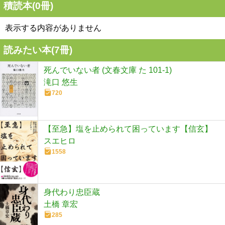
積読本(
0
冊)
表示する内容がありません
読みたい本(
7
冊)
死んでいない者 (文春文庫 た 101-1)
滝口 悠生
720
【至急】塩を止められて困っています【信玄】
スエヒロ
1558
身代わり忠臣蔵
土橋 章宏
285