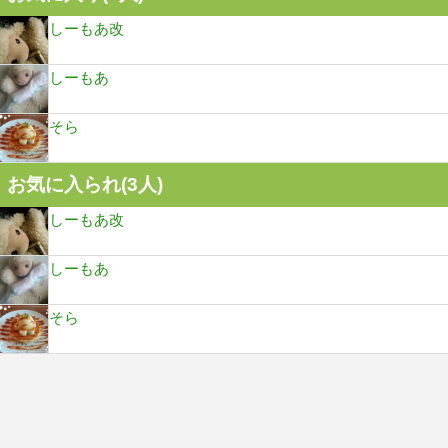
しーもあ改
しーもあ
そら
お気に入られ(
3
人)
しーもあ改
しーもあ
そら