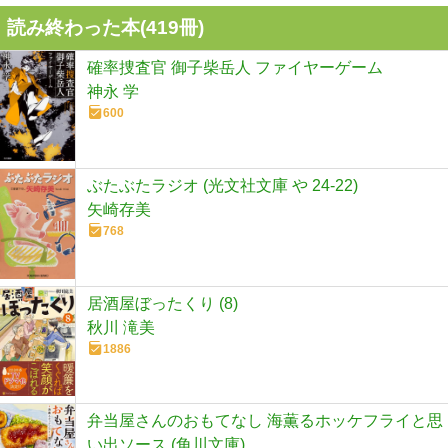
読み終わった本(
419
冊)
確率捜査官 御子柴岳人 ファイヤーゲーム
神永 学
600
ぶたぶたラジオ (光文社文庫 や 24-22)
矢崎存美
768
居酒屋ぼったくり (8)
秋川 滝美
1886
弁当屋さんのおもてなし 海薫るホッケフライと思
い出ソース (角川文庫)