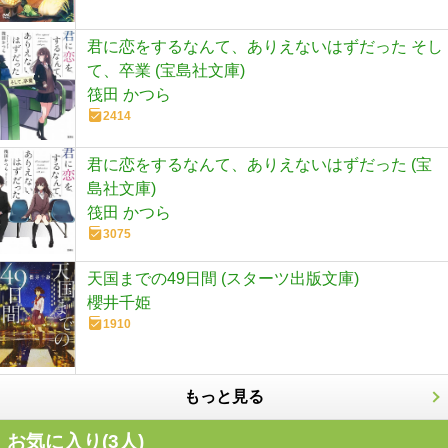
君に恋をするなんて、ありえないはずだった そし
て、卒業 (宝島社文庫)
筏田 かつら
2414
君に恋をするなんて、ありえないはずだった (宝
島社文庫)
筏田 かつら
3075
天国までの49日間 (スターツ出版文庫)
櫻井千姫
1910
もっと見る
お気に入り(
3
人)