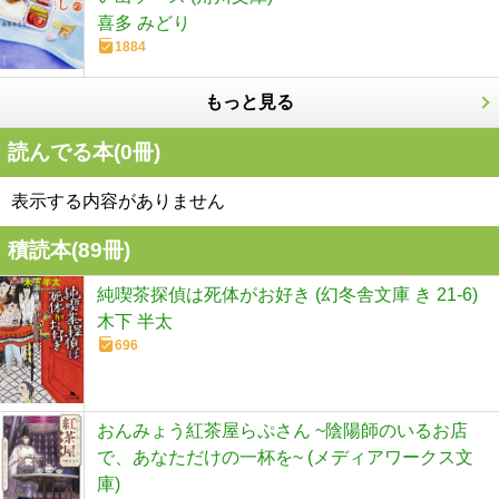
喜多 みどり
1884
もっと見る
読んでる本(
0
冊)
表示する内容がありません
積読本(
89
冊)
純喫茶探偵は死体がお好き (幻冬舎文庫 き 21-6)
木下 半太
696
おんみょう紅茶屋らぷさん ~陰陽師のいるお店
で、あなただけの一杯を~ (メディアワークス文
庫)