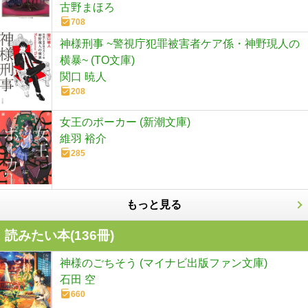
古野まほろ
708
神様刑事 ~警視庁犯罪被害者ケア係・神野現人の
横暴~ (TO文庫)
関口 暁人
208
女王のポーカー (新潮文庫)
維羽 裕介
285
もっと見る
読みたい本(
136
冊)
神様のごちそう (マイナビ出版ファン文庫)
石田 空
660