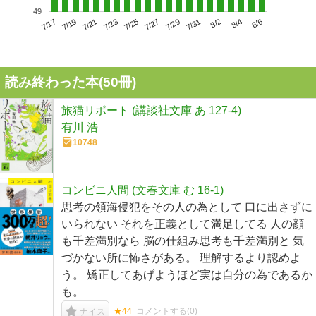
49
7/21
7/27
8/2
7/17
7/23
7/29
8/4
7/19
7/25
7/31
8/6
読み終わった本(
50
冊)
旅猫リポート (講談社文庫 あ 127-4)
有川 浩
10748
コンビニ人間 (文春文庫 む 16-1)
思考の領海侵犯をその人の為として 口に出さずに
いられない それを正義として満足してる 人の顔
も千差満別なら 脳の仕組み思考も千差満別と 気
づかない所に怖さがある。 理解するより認めよ
う。 矯正してあげようほど実は自分の為であるか
も。
★44
コメントする(
0
)
ナイス