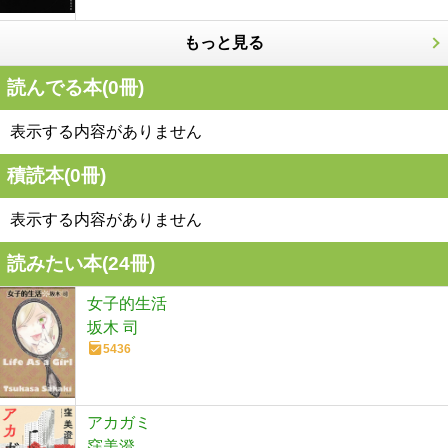
もっと見る
読んでる本(
0
冊)
表示する内容がありません
積読本(
0
冊)
表示する内容がありません
読みたい本(
24
冊)
女子的生活
坂木 司
5436
アカガミ
窪美澄