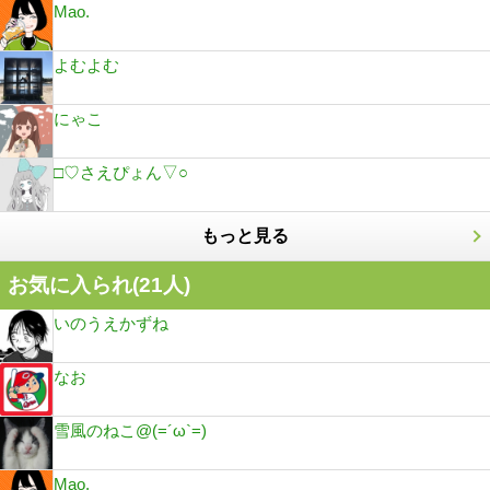
Mao.
よむよむ
にゃこ
□♡さえぴょん▽○
もっと見る
お気に入られ(
21
人)
いのうえかずね
なお
雪風のねこ@(=´ω`=)
Mao.