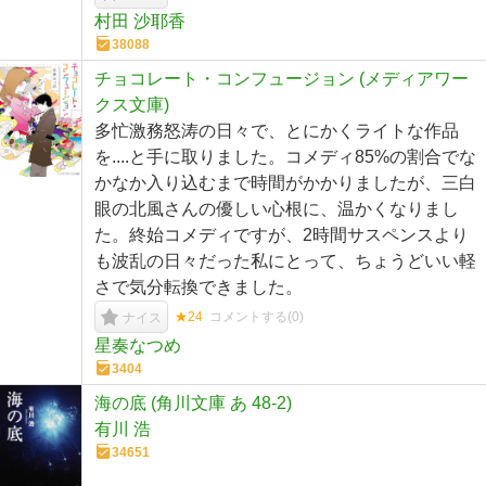
村田 沙耶香
38088
チョコレート・コンフュージョン (メディアワー
クス文庫)
多忙激務怒涛の日々で、とにかくライトな作品
を....と手に取りました。コメディ85%の割合でな
かなか入り込むまで時間がかかりましたが、三白
眼の北風さんの優しい心根に、温かくなりまし
た。終始コメディですが、2時間サスペンスより
も波乱の日々だった私にとって、ちょうどいい軽
さで気分転換できました。
★24
コメントする(
0
)
ナイス
星奏なつめ
3404
海の底 (角川文庫 あ 48-2)
有川 浩
34651