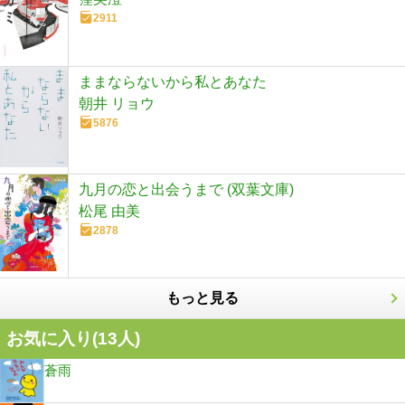
2911
ままならないから私とあなた
朝井 リョウ
5876
九月の恋と出会うまで (双葉文庫)
松尾 由美
2878
もっと見る
お気に入り(
13
人)
蒼雨