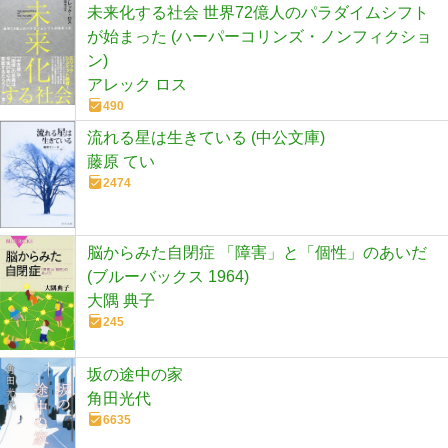
未来化する社会 世界72億人のパラダイムシフト
が始まった (ハーパーコリンズ・ノンフィクショ
ン)
アレック ロス
490
流れる星は生きている (中公文庫)
藤原 てい
2474
脳からみた自閉症 「障害」と「個性」のあいだ
(ブルーバックス 1964)
大隅 典子
245
坂の途中の家
角田光代
6635