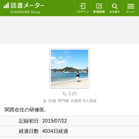
ログイン
新規登録
本を探
ちうの
女
33歳
専門職
京都府
8人登録
関西在住の研修医。
記録初日
2015/07/22
経過日数
4034日経過