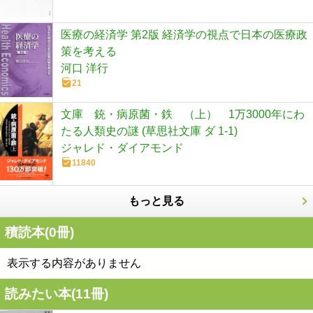
医療の経済学 第2版 経済学の視点で日本の医療政
策を考える
河口 洋行
21
文庫 銃・病原菌・鉄 （上） 1万3000年にわ
たる人類史の謎 (草思社文庫 ダ 1-1)
ジャレド・ダイアモンド
11840
もっと見る
積読本(
0
冊)
表示する内容がありません
読みたい本(
11
冊)