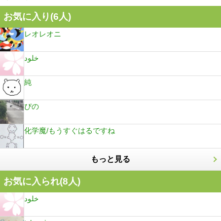
お気に入り(
6
人)
レオレオニ
خلود
純
ぴの
化学魔/もうすぐはるですね
もっと見る
お気に入られ(
8
人)
خلود