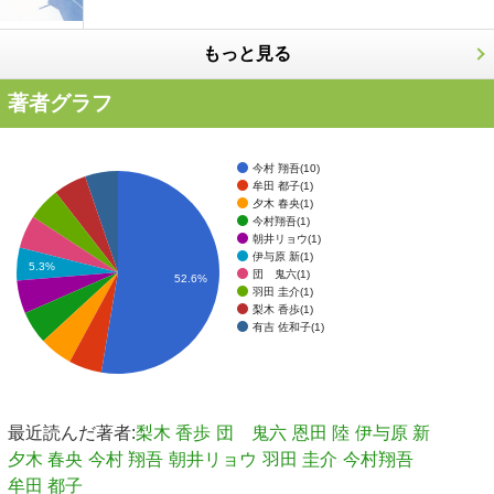
もっと見る
著者グラフ
今村 翔吾(10)
牟田 都子(1)
夕木 春央(1)
今村翔吾(1)
朝井リョウ(1)
伊与原 新(1)
5.3%
団 鬼六(1)
52.6%
羽田 圭介(1)
梨木 香歩(1)
有吉 佐和子(1)
最近読んだ著者:
梨木 香歩
団 鬼六
恩田 陸
伊与原 新
夕木 春央
今村 翔吾
朝井リョウ
羽田 圭介
今村翔吾
牟田 都子