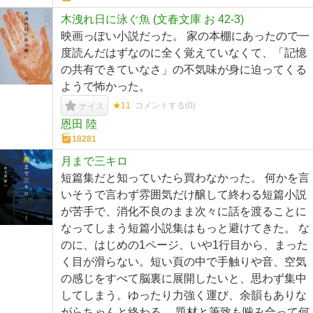
木洩れ日に泳ぐ魚 (文春文庫 お 42-3)
映画っぽい小説だった。 家の本棚にあったので一
度読んだはずなのに全く覚えていなくて、「記憶
の共有できていなさ」の不気味が身に迫ってくる
ようで怖かった。
★11
コメントする(
0
)
ナイス
恩田 陸
18281
月まで三キロ
短篇集だと知っていたら買わなかった。 何かを言
いそうで言わず雰囲気だけ醸して終わる短篇小説
が苦手で、消化不良のまま次々に話を渡ることに
なってしまう短篇小説集はもっと避けてきた。 な
のに、はじめの1ページ、いや1行目から、まった
く目が滑らない。短い頁の中で手触りや音、空気
の感じをすべて脳裏に展開したいと、思わず集中
してしまう。ゆったり力強く運び、余韻もありな
がらちゃんと終わる。 題材と筆致も噛み合って何