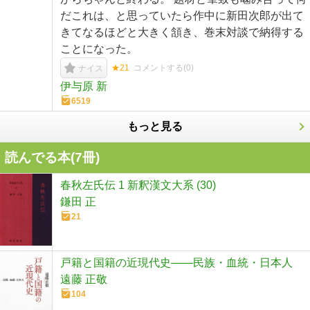
だこれは、と思っていたら作中に新田次郎が出て
きてなるほどと大きく頷き、巻末対談で納得する
ことになった。
★21
コメントする(
0
)
ナイス
伊与原 新
6519
もっと見る
読んでる本(
7
冊)
春秋左氏伝 1 新釈漢文大系 (30)
鎌田 正
21
戸籍と国籍の近現代史――民族・血統・日本人
遠藤 正敬
104