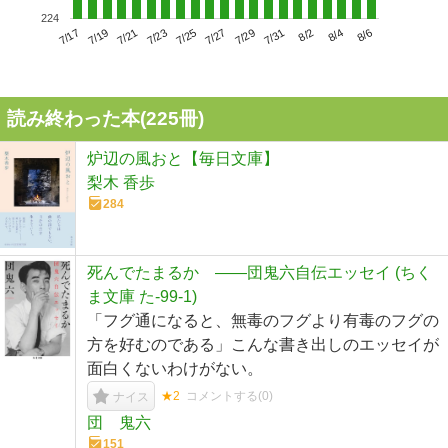
224
7/21
7/27
8/2
7/17
7/23
7/29
8/4
7/19
7/25
7/31
8/6
読み終わった本(
225
冊)
炉辺の風おと【毎日文庫】
梨木 香歩
284
死んでたまるか ――団鬼六自伝エッセイ (ちく
ま文庫 た-99-1)
「フグ通になると、無毒のフグより有毒のフグの
方を好むのである」こんな書き出しのエッセイが
面白くないわけがない。
★2
コメントする(
0
)
ナイス
団 鬼六
151