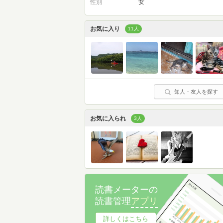
性別
女
お気に入り
11人
知人・友人を探す
お気に入られ
3人
読書メーターの
読書管理
アプリ
詳しくはこちら