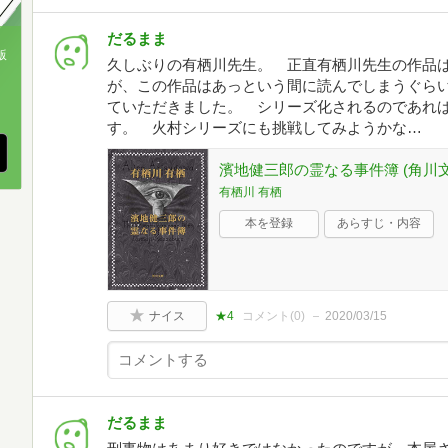
だるまま
版
久しぶりの有栖川先生。 正直有栖川先生の作品
が、この作品はあっという間に読んでしまうぐら
、
ていただきました。 シリーズ化されるのであれ
す。 火村シリーズにも挑戦してみようかな…
濱地健三郎の霊なる事件簿 (角川文
有栖川 有栖
本を登録
あらすじ・内容
ナイス
★4
コメント(
0
)
2020/03/15
だるまま