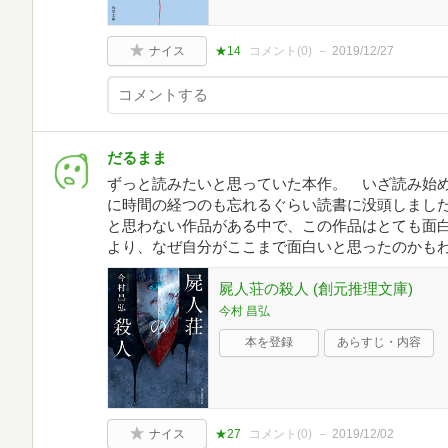
ナイス
★14
コメント(
0
)
2019/12/27
だるまま
ずっと読みたいと思っていた本作。 いざ読み始
に時間の経つのも忘れるぐらい読書に没頭しました(
と思わない作品がある中で、この作品はとても面白
より、なぜ自分がここまで面白いと思ったのかもわ
屍人荘の殺人 (創元推理文庫)
今村 昌弘
本を登録
あらすじ・内容
ナイス
★27
コメント(
0
)
2019/12/02