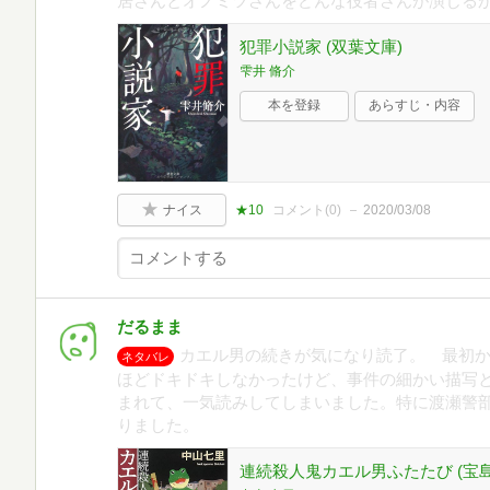
居さんとオノミツさんをどんな役者さんが演じるか
犯罪小説家 (双葉文庫)
雫井 脩介
本を登録
あらすじ・内容
ナイス
★10
コメント(
0
)
2020/03/08
だるまま
カエル男の続きが気になり読了。 最初
ネタバレ
ほどドキドキしなかったけど、事件の細かい描写
まれて、一気読みしてしまいました。特に渡瀬警
りました。
連続殺人鬼カエル男ふたたび (宝