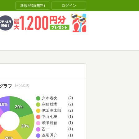
新規登録(無料)
ログイン
グラフ
上位10名
夕木 春央
(2)
10
麻耶 雄嵩
(2)
%
20
%
伊坂 幸太郎
(2)
中山 七里
(1)
米澤 穂信
(1)
20
%
乙一
(1)
道尾 秀介
(1)
20
%