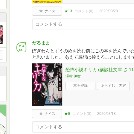
ナイス
★13
コメント(
0
)
2020/03/28
だるまま
ぼぎわんとずうのめを読む前にこの本を読んでい
と思いました。 あえて感想は控えることにします
恐怖小説キリカ (講談社文庫 さ 117
澤村 伊智
本を登録
あらすじ・内容
ナイス
★6
コメント(
0
)
2020/03/18