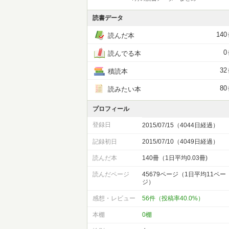
読書データ
140
読んだ本
0
読んでる本
32
積読本
80
読みたい本
プロフィール
登録日
2015/07/15（4044日経過）
記録初日
2015/07/10（4049日経過）
読んだ本
140冊（1日平均0.03冊)
読んだページ
45679ページ（1日平均11ペー
ジ）
感想・レビュー
56件（投稿率40.0%）
本棚
0棚