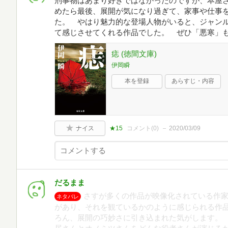
刑事物はあまり好きではなかったのですが、本屋
めたら最後、展開が気になり過ぎて、家事や仕事
た。 やはり魅力的な登場人物がいると、ジャン
て感じさせてくれる作品でした。 ぜひ「悪寒」
痣 (徳間文庫)
伊岡瞬
本を登録
あらすじ・内容
ナイス
★15
コメント(
0
)
2020/03/09
だるまま
さすが多くの作品が映像化されている作
ネタバレ
があり、それを観ているかのように感じられる作
ろん、展開の巧妙さに引き込まれた気がします。