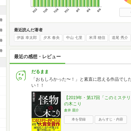
7/22
7/25
7/28
7/31
8/3
8/6
8/9
冊
最近読んだ著者
冊
伊坂 幸太郎
夕木 春央
中山 七里
米澤 穂信
道尾 秀介
冊
冊
最近の感想・レビュー
だるまま
「おもしろかった〜！」と素直に思える作品でし
い！！
【2019年・第17回「このミステ
の木こり
倉井 眉介
本を登録
あらすじ・内容