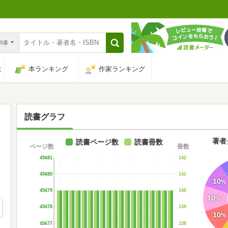
n和書
は
本ランキング
作家ランキング
読書グラフ
著者
読書ページ数
読書冊数
ページ数
冊数
45681
142
45680
141
10
%
45679
140
10
%
45678
139
10
%
45677
138