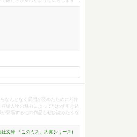
で観たさが変わるような気もします^^;
からなんとなく展開が読めたために前作
と登場人物の魅力によって思わず引き込
部が登場する他の作品もぜひ読みたくな
島社文庫 『このミス』大賞シリーズ)