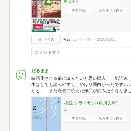
中山 七里
本を登録
あらすじ・内容
ナイス
★22
コメント(
0
)
2020/03/01
だるまま
映画化される前に読みたいと思い購入、一気読み
生はとても読みやすく、やはり面白かったです♪ 
かと。 また過去に読んだ作品が読みたくなりま
小説 シライサン (角川文庫)
乙 一
本を登録
あらすじ・内容