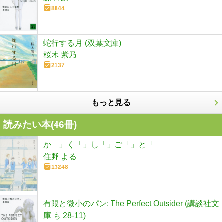
8844
蛇行する月 (双葉文庫)
桜木 紫乃
2137
もっと見る
読みたい本(
46
冊)
か「」く「」し「」ご「」と「
住野 よる
13248
有限と微小のパン: The Perfect Outsider (講談社文
庫 も 28-11)