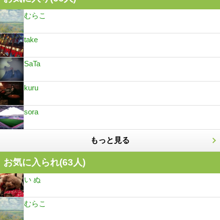
むらこ
take
SaTa
kuru
sora
もっと見る
お気に入られ(
63
人)
い ぬ
むらこ