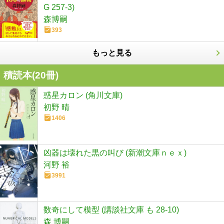
G 257-3)
森博嗣
393
もっと見る
積読本(
20
冊)
惑星カロン (角川文庫)
初野 晴
1406
凶器は壊れた黒の叫び (新潮文庫ｎｅｘ)
河野 裕
3991
数奇にして模型 (講談社文庫 も 28-10)
森 博嗣