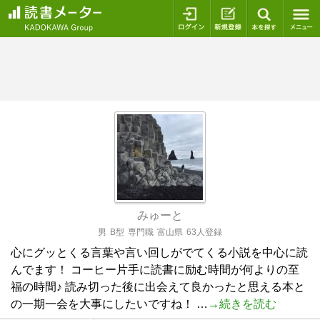
ログイン
新規登録
本を探
みゅーと
男
B型
専門職
富山県
63人登録
心にグッとくる言葉や言い回しがでてくる小説を中心に読
んでます！ コーヒー片手に読書に励む時間が何よりの至
福の時間♪ 読み切った後に出会えて良かったと思える本と
の一期一会を大事にしたいですね！ …
→続きを読む