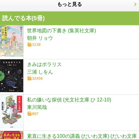
もっと見る
読んでる本(
5
冊)
世界地図の下書き (集英社文庫)
朝井 リョウ
3138
きみはポラリス
三浦 しをん
32456
私の嫌いな探偵 (光文社文庫 ひ 12-10)
東川篤哉
887
素直に生きる100の講義 (だいわ文庫) (だいわ文庫