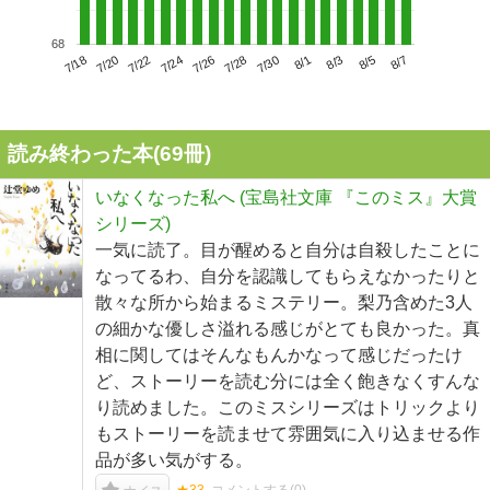
68
7/22
7/28
8/3
7/18
7/24
7/30
8/5
7/20
7/26
8/1
8/7
読み終わった本(
69
冊)
いなくなった私へ (宝島社文庫 『このミス』大賞
シリーズ)
一気に読了。目が醒めると自分は自殺したことに
なってるわ、自分を認識してもらえなかったりと
散々な所から始まるミステリー。梨乃含めた3人
の細かな優しさ溢れる感じがとても良かった。真
相に関してはそんなもんかなって感じだったけ
ど、ストーリーを読む分には全く飽きなくすんな
り読めました。このミスシリーズはトリックより
もストーリーを読ませて雰囲気に入り込ませる作
品が多い気がする。