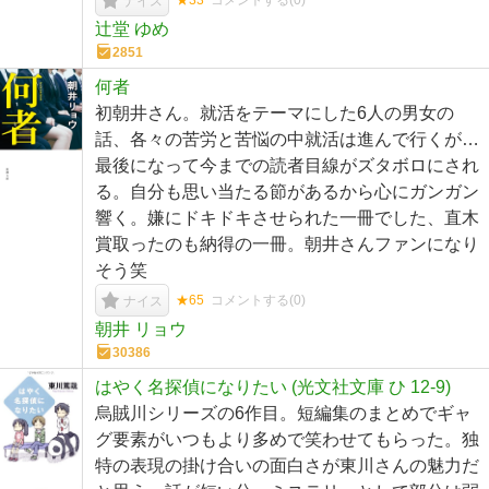
★33
コメントする(
0
)
ナイス
辻堂 ゆめ
2851
何者
初朝井さん。就活をテーマにした6人の男女の
話、各々の苦労と苦悩の中就活は進んで行くが…
最後になって今までの読者目線がズタボロにされ
る。自分も思い当たる節があるから心にガンガン
響く。嫌にドキドキさせられた一冊でした、直木
賞取ったのも納得の一冊。朝井さんファンになり
そう笑
★65
コメントする(
0
)
ナイス
朝井 リョウ
30386
はやく名探偵になりたい (光文社文庫 ひ 12-9)
烏賊川シリーズの6作目。短編集のまとめでギャ
グ要素がいつもより多めで笑わせてもらった。独
特の表現の掛け合いの面白さが東川さんの魅力だ