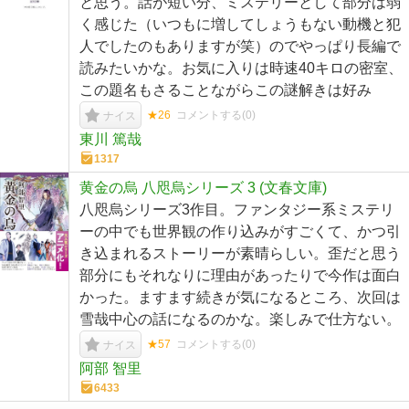
と思う。話が短い分、ミステリーとして部分は弱
く感じた（いつもに増してしょうもない動機と犯
人でしたのもありますが笑）のでやっぱり長編で
読みたいかな。お気に入りは時速40キロの密室、
この題名もさることながらこの謎解きは好み
★26
コメントする(
0
)
ナイス
東川 篤哉
1317
黄金の烏 八咫烏シリーズ 3 (文春文庫)
八咫烏シリーズ3作目。ファンタジー系ミステリ
ーの中でも世界観の作り込みがすごくて、かつ引
き込まれるストーリーが素晴らしい。歪だと思う
部分にもそれなりに理由があったりで今作は面白
かった。ますます続きが気になるところ、次回は
雪哉中心の話になるのかな。楽しみで仕方ない。
★57
コメントする(
0
)
ナイス
阿部 智里
6433