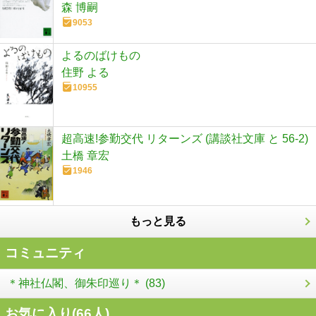
森 博嗣
9053
よるのばけもの
住野 よる
10955
超高速!参勤交代 リターンズ (講談社文庫 と 56-2)
土橋 章宏
1946
もっと見る
コミュニティ
＊神社仏閣、御朱印巡り＊ (83)
お気に入り(
66
人)