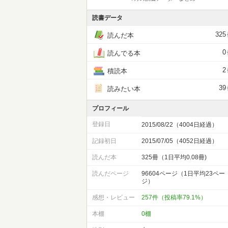
読書データ
325
読んだ本
0
読んでる本
2
積読本
39
読みたい本
プロフィール
登録日
2015/08/22（4004日経過）
記録初日
2015/07/05（4052日経過）
読んだ本
325冊（1日平均0.08冊)
読んだページ
96604ページ（1日平均23ペー
ジ）
感想・レビュー
257件（投稿率79.1%）
本棚
0棚