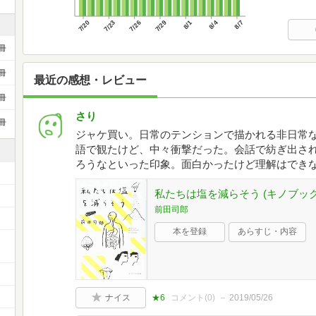
7/20
7/23
7/26
7/29
8/1
8/4
8/7
冊
冊
最近の感想・レビュー
冊
さり
冊
ジャケ買い。日常のテンションで描かれる非日常
語で観たけど、中々衝撃だった。会話で紡ぎ出さ
ろうなといった印象。面白かったけど理解はでき
私たちは塩を減らそう (キノブッ
前田司郎
本を登録
あらすじ・内容
ナイス
★6
コメント(
0
)
2019/05/26