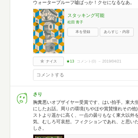
ウォータープルーフ嘘ばっか！クセになるなあ。
スタッキング可能
松田 青子
本を登録
あらすじ・内容
ナイス
★13
コメント(
0
)
2019/04/21
さり
胸糞悪いオブザイヤー受賞です、はい拍手。東大生
にしたお話。周りの環境(ちやほや賞賛憧れその他
ストより遥かに高く、一点の曇りもなく東大以外
気、むしろ可哀想。フィクションであれ、と思い
しさ。