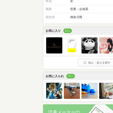
性別
女
職業
営業・企画系
現住所
神奈川県
お気に入り
62人
知人・友人を探す
お気に入られ
59人
読書メーターの