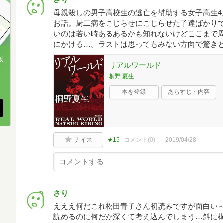
母親殺しの男子高校生の逃亡を幇助する女子高生4
お話。厨二病をこじらせにこじらせた子達ばかり
いのは若い時あるあるかも知れないけどここまで
にかける…。ラストは思ってもみない方向で驚き
版
リアルワールド
桐野 夏生
、
本を登録
あらすじ・内容
ナイス
★15
コメント(
0
)
2019/04/28
さり
えええ何だこれ松田青子さん初読みですが面白い
読めるのに何だか深くて考え込んでしまう…斜に