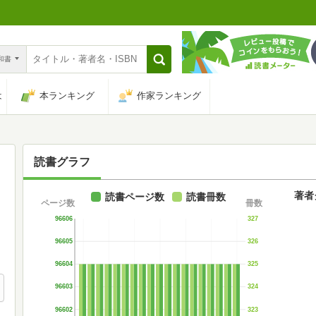
n和書
は
本ランキング
作家ランキング
読書グラフ
著者
読書ページ数
読書冊数
ページ数
冊数
96606
327
96605
326
96604
325
96603
324
96602
323