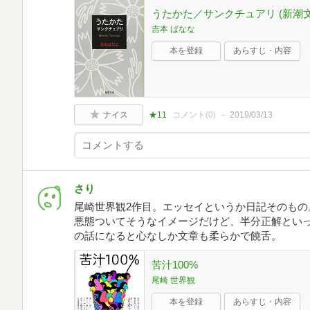
うたかた／サンクチュアリ (新潮文
吉本 ばなな
本を登録
あらすじ・内容
ナイス
★11
コメント(
0
)
2019/03/13
さり
尾崎世界観2作目。エッセイというか日記そのもの
悪態ついてそうなイメージだけど、半分正解とい
の話になると心なしか文章も柔らかで饒舌。
苦汁100%
尾崎 世界観
本を登録
あらすじ・内容