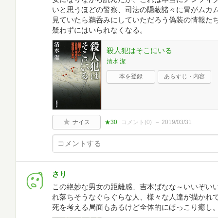
いと思うほどの警察、司法の隠蔽諸々に胃がムカ
見ていたら鵜呑みにしていただろう偽装の情報た
疑わずにはいられなくなる。
殺人犯はそこにいる
清水 潔
本を登録
あらすじ・内容
ナイス
★30
コメント(
0
)
2019/03/31
さり
この絶妙な男女の距離感、吉本ばなな～いいぞい
れ落ちそうなぐらぐらな人、様々な人達が描かれ
死を考える局面もあるけど全体的にほっこり癒し