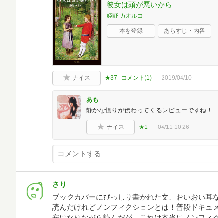
彼女は頭が悪いから
姫野 カオルコ
本を登録
あらすじ・内容
ナイス
★37
コメント(
1
)
2019/04/10
あも
静かな憤りが伝わってくるレビューですね！
ナイス
★1
04/11 10:26
さり
ブックカバーにびっしり書かれた文、おいおい耳
読んだけれどノンフィクションとは！普段ドキュ
安になりながら読んだが、これは本当にノンフィ