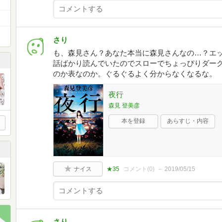
さり
も、森見さん？あなた本当に森見さんなの…？エ
話ばかり読んでいたのでスローでちょっぴりダー
のか表なのか。ぐるぐるよく分からなくなるな。
夜行
森見 登美彦
本を登録
あらすじ・内容
ナイス
★35
コメント(
0
)
2019/05/15
さり