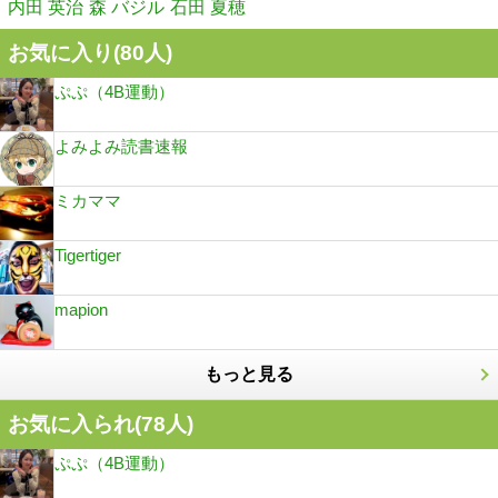
内田 英治
森 バジル
石田 夏穂
お気に入り(
80
人)
ぷぷ（4B運動）
よみよみ読書速報
ミカママ
Tigertiger
mapion
もっと見る
お気に入られ(
78
人)
ぷぷ（4B運動）