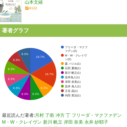
山本文緒
6122
著者グラフ
フリーダ・マクフ
ァデン(2)
8.3%
M・W・クレイヴ
16.7%
ン(2)
8.3%
森 バジル(1)
石田 夏穂(1)
8.3%
新川 帆立(1)
16.7%
染井為人(1)
8.3%
岸田 奈美(1)
染井 為人(1)
8.3%
8.3%
王谷 晶(1)
8.3%
8.3%
内田 英治(1)
最近読んだ著者:
月村 了衛
冲方 丁
フリーダ・マクファデン
M・W・クレイヴン
新川 帆立
岸田 奈美
永井 紗耶子