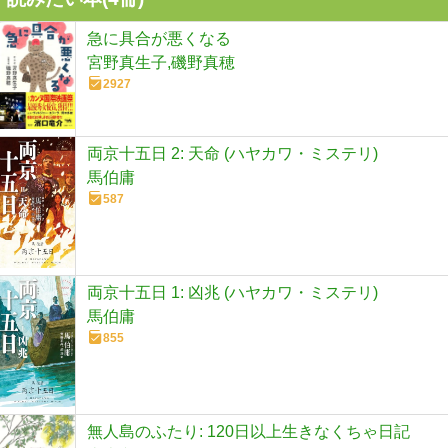
急に具合が悪くなる
宮野真生子,磯野真穂
2927
両京十五日 2: 天命 (ハヤカワ・ミステリ)
馬伯庸
587
両京十五日 1: 凶兆 (ハヤカワ・ミステリ)
馬伯庸
855
無人島のふたり: 120日以上生きなくちゃ日記