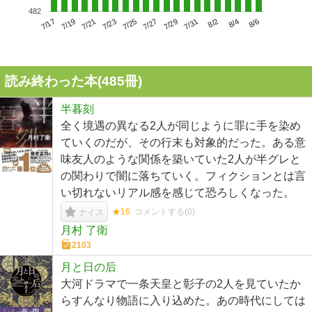
482
7/21
7/27
8/2
7/17
7/23
7/29
8/4
7/19
7/25
7/31
8/6
読み終わった本(
485
冊)
半暮刻
全く境遇の異なる2人が同じように罪に手を染め
ていくのだが、その行末も対象的だった。ある意
味友人のような関係を築いていた2人が半グレと
の関わりで闇に落ちていく。フィクションとは言
い切れないリアル感を感じて恐ろしくなった。
★16
コメントする(
0
)
ナイス
月村 了衛
2103
月と日の后
大河ドラマで一条天皇と彰子の2人を見ていたか
らすんなり物語に入り込めた。あの時代にしては