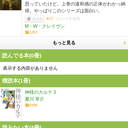
思っていたけど。上巻の違和感の正体がわかっ納
得。やっぱりこのシリーズは面白い。
★22
コメントする(
0
)
ナイス
M・W・クレイヴン
1253
もっと見る
読んでる本(
0
冊)
表示する内容がありません
積読本(
1
冊)
神様のカルテ 3
夏川 草介
9498
読みたい本(
4
冊)