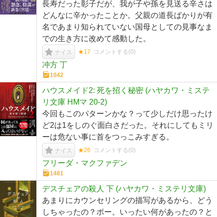
長寿だった彰子だが、我が子や孫を見送る辛さは
どんなに辛かったことか。父親の道長ばかりが有
名であまり知られていない国母としての見事なま
での生き方に改めて感動した。
★17
コメントする(
0
)
ナイス
冲方 丁
1042
ハウスメイド2: 死を招く秘密 (ハヤカワ・ミステ
リ文庫 HMマ 20-2)
今回もこのパターンかな？って少しだけ思ったけ
ど2は1をしのぐ面白さだった。それにしてもミリ
ーは危ない事に首をつっこみすぎる。
★26
コメントする(
0
)
ナイス
フリーダ・マクファデン
1481
デスチェアの殺人 下 (ハヤカワ・ミステリ文庫)
あまりにカウンセリングの描写があるから、どう
しちゃったの？ポー。いったい何があったの？と