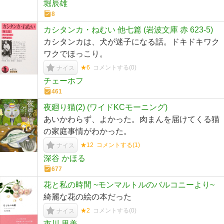
堀辰雄
8
カシタンカ・ねむい 他七篇 (岩波文庫 赤 623-5)
カシタンカは、犬が迷子になる話。ドキドキワク
ワクでほっこり。
★6
コメントする(
0
)
ナイス
チェーホフ
461
夜廻り猫(2) (ワイドKCモーニング)
あいかわらず、よかった。肉まんを届けてくる猫
の家庭事情がわかった。
★12
コメントする(
1
)
ナイス
深谷 かほる
677
花と私の時間 ~モンマルトルのバルコニーより~
綺麗な花の絵の本だった
★2
コメントする(
0
)
ナイス
市川 里美