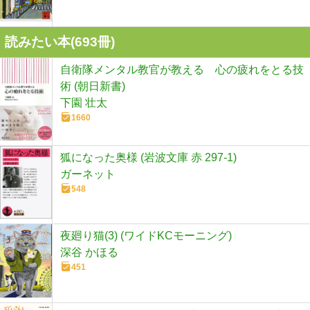
読みたい本(
693
冊)
自衛隊メンタル教官が教える 心の疲れをとる技
術 (朝日新書)
下園 壮太
1660
狐になった奥様 (岩波文庫 赤 297-1)
ガーネット
548
夜廻り猫(3) (ワイドKCモーニング)
深谷 かほる
451