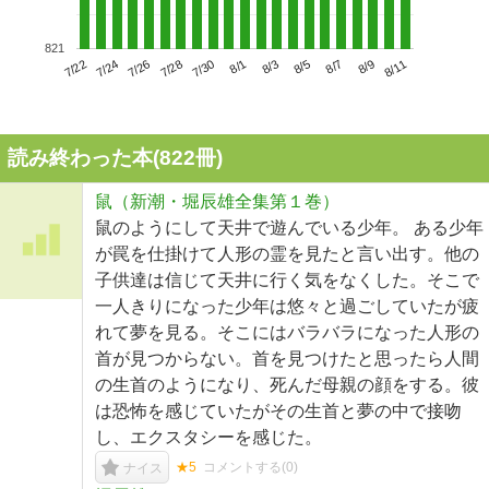
821
7/26
8/1
8/7
7/22
7/28
8/3
8/9
7/24
7/30
8/5
8/11
読み終わった本(
822
冊)
鼠（新潮・堀辰雄全集第１巻）
鼠のようにして天井で遊んでいる少年。 ある少年
が罠を仕掛けて人形の霊を見たと言い出す。他の
子供達は信じて天井に行く気をなくした。そこで
一人きりになった少年は悠々と過ごしていたが疲
れて夢を見る。そこにはバラバラになった人形の
首が見つからない。首を見つけたと思ったら人間
の生首のようになり、死んだ母親の顔をする。彼
は恐怖を感じていたがその生首と夢の中で接吻
し、エクスタシーを感じた。
★5
コメントする(
0
)
ナイス