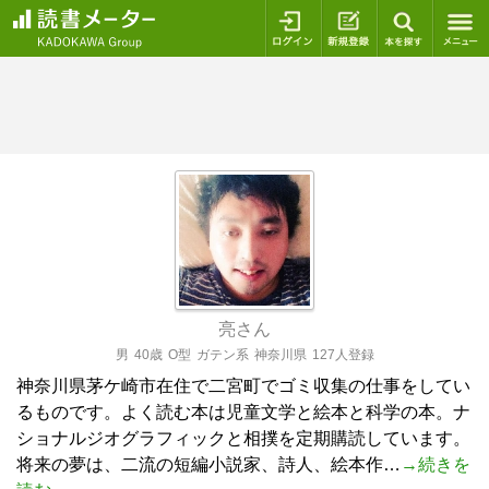
ログイン
新規登録
本を探
亮さん
男
40歳
O型
ガテン系
神奈川県
127人登録
神奈川県茅ケ崎市在住で二宮町でゴミ収集の仕事をしてい
るものです。よく読む本は児童文学と絵本と科学の本。ナ
ショナルジオグラフィックと相撲を定期購読しています。
将来の夢は、二流の短編小説家、詩人、絵本作…
→続きを