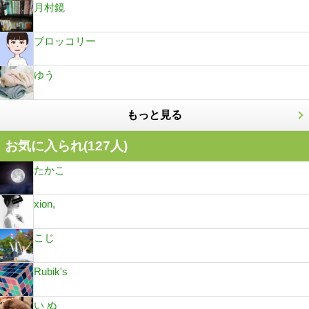
月村鏡
ブロッコリー
ゆう
もっと見る
お気に入られ(
127
人)
たかこ
xion,
こじ
Rubik's
い ぬ