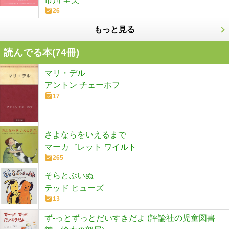
26
もっと見る
読んでる本(
74
冊)
マリ・デル
アントン チェーホフ
17
さよならをいえるまで
マーカ゛レット ワイルト
265
そらとぶいぬ
テッド ヒューズ
13
ず-っとずっとだいすきだよ (評論社の児童図書