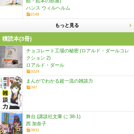
館・絵本の部屋)
ハンス ウィルヘルム
2148
もっと見る
積読本(
3
冊)
チョコレート工場の秘密 (ロアルド・ダールコレ
クション 2)
ロアルド・ダール
3224
まんがでわかる超一流の雑談力
347
舞台 (講談社文庫 に 38-1)
西 加奈子
3931