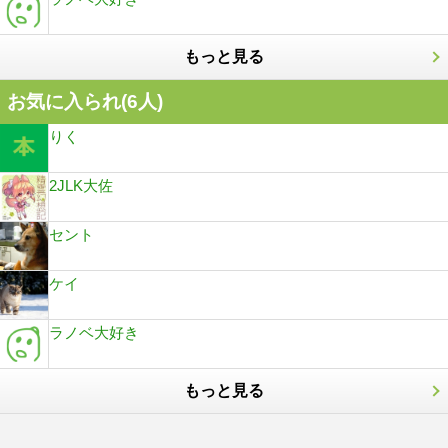
もっと見る
お気に入られ(
6
人)
りく
2JLK大佐
セント
ケイ
ラノベ大好き
もっと見る