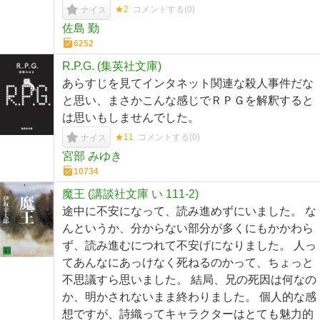
★2
コメントする(
0
)
ナイス
佐島 勤
6252
R.P.G. (集英社文庫)
あらすじを見てインタネット関連な殺人事件だな
と思い、まさかこんな感じでＲＰＧを解釈すると
は思いもしませんでした。
★11
コメントする(
0
)
ナイス
宮部 みゆき
10734
魔王 (講談社文庫 い 111-2)
途中に不安になって、読み進めずにいました。 な
んというか、分からない部分が多くにもかかわら
ず、読み進むにつれて不安げになりました。 人っ
てあんなにあっけなく死ねるのかって、ちょっと
不思議すら思いました。 結局、兄の死因は何なの
か、明かされないまま終わりました。 個人的な感
想ですが、詩織ってキャラクターはとても魅力的