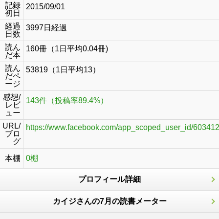
記録
2015/09/01
初日
経過
3997日経過
日数
読ん
160冊（1日平均0.04冊)
だ本
読ん
53819（1日平均13）
だペ
ージ
感想/
143件（投稿率89.4%）
レビ
ュー
URL/
https://www.facebook.com/app_scoped_user_id/60341
ブロ
グ
本棚
0棚
プロフィール詳細
カイジさんの7月の読書メーター