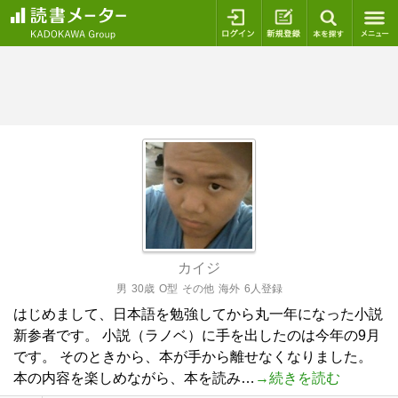
ログイン
新規登録
本を探
カイジ
男
30歳
O型
その他
海外
6人登録
はじめまして、日本語を勉強してから丸一年になった小説
新参者です。 小説（ラノベ）に手を出したのは今年の9月
です。 そのときから、本が手から離せなくなりました。
本の内容を楽しめながら、本を読み…
→続きを読む