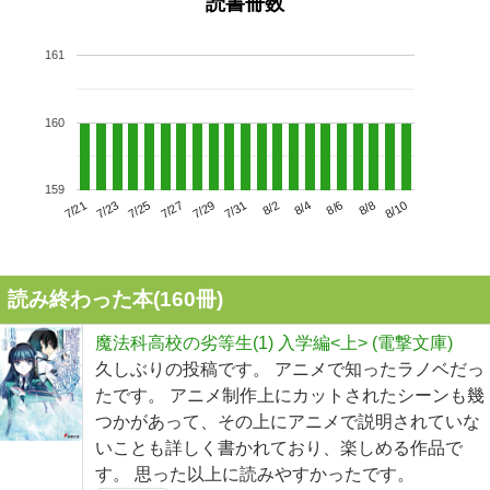
読書冊数
161
160
159
7/25
7/31
8/6
7/21
7/27
8/2
8/8
7/23
7/29
8/4
8/10
読み終わった本(
160
冊)
魔法科高校の劣等生(1) 入学編<上> (電撃文庫)
久しぶりの投稿です。 アニメで知ったラノベだっ
たです。 アニメ制作上にカットされたシーンも幾
つかがあって、その上にアニメで説明されていな
いことも詳しく書かれており、楽しめる作品で
す。 思った以上に読みやすかったです。