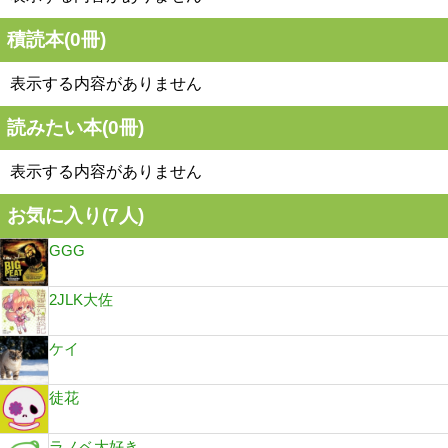
積読本(
0
冊)
表示する内容がありません
読みたい本(
0
冊)
表示する内容がありません
お気に入り(
7
人)
GGG
2JLK大佐
ケイ
徒花
ラノベ大好き