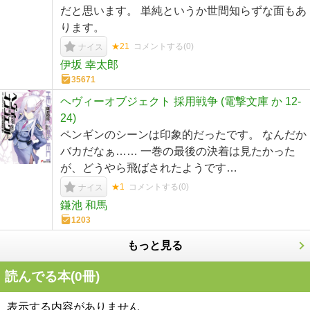
だと思います。 単純というか世間知らずな面もあ
ります。
★21
コメントする(
0
)
ナイス
伊坂 幸太郎
35671
ヘヴィーオブジェクト 採用戦争 (電撃文庫 か 12-
24)
ペンギンのシーンは印象的だったです。 なんだか
バカだなぁ…… 一巻の最後の決着は見たかった
が、どうやら飛ばされたようです…
★1
コメントする(
0
)
ナイス
鎌池 和馬
1203
もっと見る
読んでる本(
0
冊)
表示する内容がありません