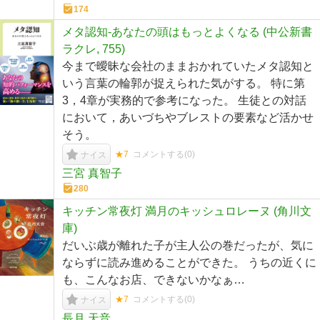
174
メタ認知-あなたの頭はもっとよくなる (中公新書
ラクレ, 755)
今まで曖昧な会社のままおかれていたメタ認知と
いう言葉の輪郭が捉えられた気がする。 特に第
3，4章が実務的で参考になった。 生徒との対話
において，あいづちやブレストの要素など活かせ
そう。
★7
コメントする(
0
)
ナイス
三宮 真智子
280
キッチン常夜灯 満月のキッシュロレーヌ (角川文
庫)
だいぶ歳が離れた子が主人公の巻だったが、気に
ならずに読み進めることができた。 うちの近くに
も、こんなお店、できないかなぁ…
★7
コメントする(
0
)
ナイス
長月 天音