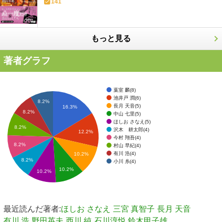
141
もっと見る
著者グラフ
葉室 麟(8)
池井戸 潤(6)
8.2%
長月 天音(5)
16.3%
8.2%
中山 七里(5)
ほしお さなえ(5)
8.2%
沢木 耕太郎(4)
12.2%
今村 翔吾(4)
8.2%
村山 早紀(4)
有川 浩(4)
10.2%
8.2%
小川 糸(4)
10.2%
10.2%
最近読んだ著者:
ほしお さなえ
三宮 真智子
長月 天音
有川 浩
野田英夫
西川 純
石川淳悦,鈴木甲子雄