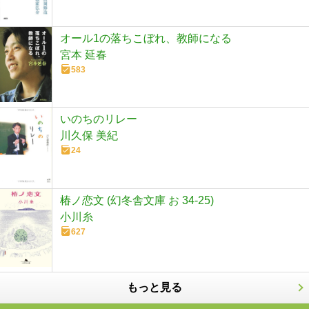
オール1の落ちこぼれ、教師になる
宮本 延春
583
いのちのリレー
川久保 美紀
24
椿ノ恋文 (幻冬舎文庫 お 34-25)
小川糸
627
もっと見る