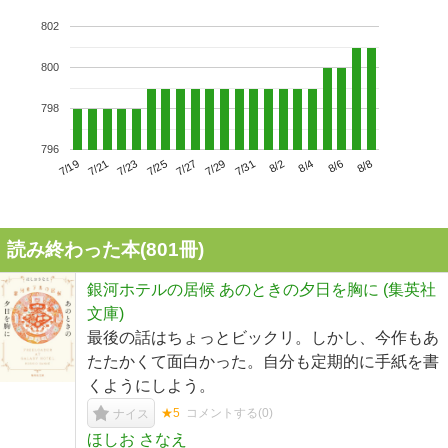
802
800
798
796
7/23
7/29
8/4
7/19
7/25
7/31
8/6
7/21
7/27
8/2
8/8
読み終わった本(
801
冊)
銀河ホテルの居候 あのときの夕日を胸に (集英社
文庫)
最後の話はちょっとビックリ。しかし、今作もあ
たたかくて面白かった。自分も定期的に手紙を書
くようにしよう。
★5
コメントする(
0
)
ナイス
ほしお さなえ