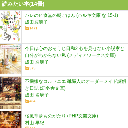
読みたい本(
14
冊)
ハレのヒ食堂の朝ごはん (ハルキ文庫 な 15-1)
成田名璃子
1471
今日は心のおそうじ日和2 心を見せない小説家と
自分がわからない私 (メディアワークス文庫)
成田 名璃子
575
不機嫌なコルドニエ 靴職人のオーダーメイド謎解
き日誌 (幻冬舎文庫)
成田 名璃子
484
桜風堂夢ものがたり (PHP文芸文庫)
村山 早紀