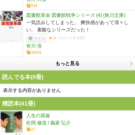
518
図書館革命 図書館戦争シリーズ (4) (角川文庫)
一気読みしてしまった。 爽快感があって清々し
い。 素敵なシリーズだった！
★14
コメントする(
0
)
ナイス
有川 浩
31041
もっと見る
読んでる本(
0
冊)
表示する内容がありません
積読本(
41
冊)
人生の黒板
松岡 修造 / 義家 弘介
17