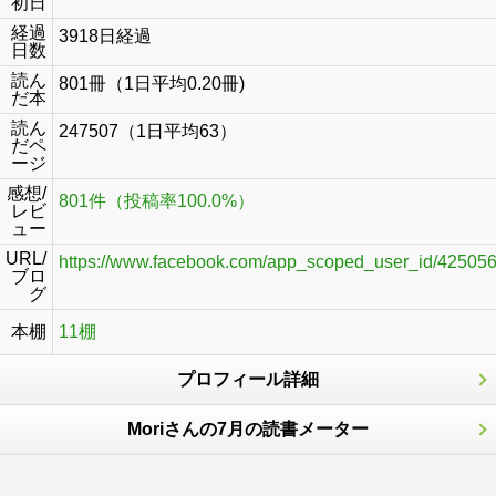
初日
経過
3918日経過
日数
読ん
801冊（1日平均0.20冊)
だ本
読ん
247507（1日平均63）
だペ
ージ
感想/
801件（投稿率100.0%）
レビ
ュー
URL/
https://www.facebook.com/app_scoped_user_id/42505
ブロ
グ
本棚
11棚
プロフィール詳細
Moriさんの7月の読書メーター