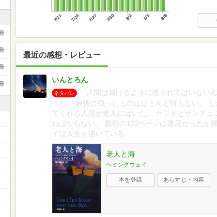
7/21
7/24
7/27
7/30
8/2
8/5
8/8
冊
冊
最近の感想・レビュー
冊
いんとろん
冊
「人間は負けるように造られてはいないん
ネタバレ
った。 最後に残ったものはほとんど何もない。 
てくれる人間が老人にはいた。 カジキとサンチェ
ねばならない。 最初の100ページは退屈だったが
イは人生を描いている。
老人と海
ヘミングウェイ
）
本を登録
あらすじ・内容