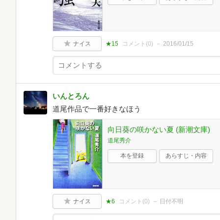
ナイス
★15
コメント(
0
)
2016/01/15
いんとろん
道尾作品で一番好きなほう
向日葵の咲かない夏 (新潮文庫)
道尾秀介
本を登録
あらすじ・内容
ナイス
★6
コメント(
0
)
日付不明