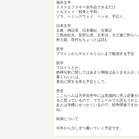
海外文学
ドストエフスキー全作品できるだけ
トルストイ「戦争と平和」
ゾラ、ヘミングウェイ、ヘッセ、手広く。
日本文学
古典・神話系 日本書紀、古事記
三島由紀夫、安部公房、太宰治、大江健三郎らへ
村上龍、現代もちょっとは読む
哲学
プラトンからサルトルくらいまで勉強する予定
医学
フロイトとか。
精神分析に関してはあまり興味はありませんが、
養くらいには。
進化に関する本も予定として。
歴史
ここらへんは大学在学中には意識的に学ぶ必要が
ると思っているので、マクニールでも読もうかと
あとは沖縄にせっかくいるので、戦争関連ですか
ね。
執筆について
今年から少しずつ書いていく予定です。