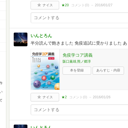
ナイス
★20
コメント(
0
)
2016/01/27
いんとろん
半分読んで飽きました 免疫追試に受かりました 
免疫学コア講義
阪口薫雄,熊ノ郷淳
本を登録
あらすじ・内容
作
い
ナイス
★2
コメント(
0
)
2016/01/26
て
いんとろん