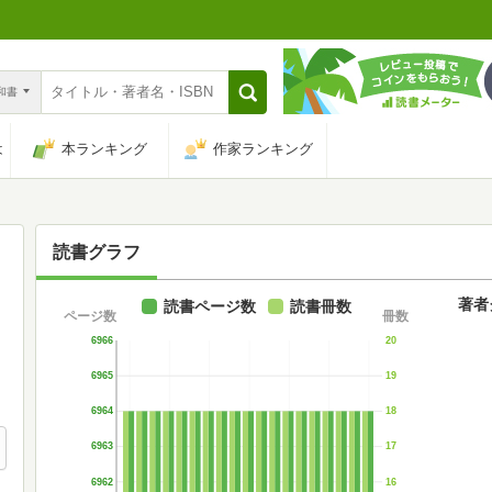
n和書
は
本ランキング
作家ランキング
読書グラフ
著者
読書ページ数
読書冊数
ページ数
冊数
6966
20
6965
19
6964
18
6963
17
6962
16