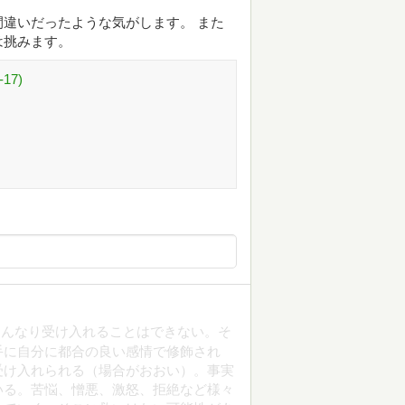
違いだったような気がします。 また
は挑みます。
17)
すんなり受け入れることはできない。そ
手に自分に都合の良い感情で修飾され
受け入れられる（場合がおおい）。事実
いる。苦悩、憎悪、激怒、拒絶など様々