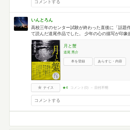
いんとろん
高校三年のセンター試験が終わった直後に「話題
て読んだ道尾作品でした。 少年の心の描写が印象
月と蟹
道尾 秀介
本を登録
あらすじ・内容
ナイス
★4
コメント(
0
)
日付不明