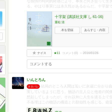
な感情の時間的経過により、事実と向き合って生
る。やはり事実には永久性があるからだ。十字架
十字架 (講談社文庫 し 61-16)
重松 清
本を登録
あらすじ・内容
ナイス
★11
コメント(
0
)
2016/01/26
いんとろん
結局のところ人間は互いに永遠に分かり
ネタバレ
実しているように思う。物語の主人公と他者の関
想起してしまったが、それ以外に人生を送る上で
不条理はこの物語の構造との類似性を感じる。絶