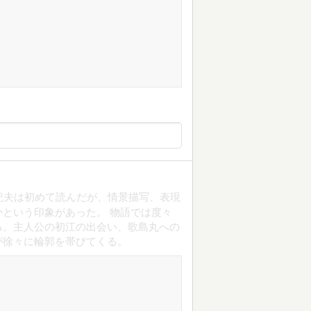
紀夫は初めて読んだが、情景描写、表現
という印象があった。 物語では度々
る。主人公の初江の出会い、歌島丸への
が徐々に輪郭を帯びてくる。