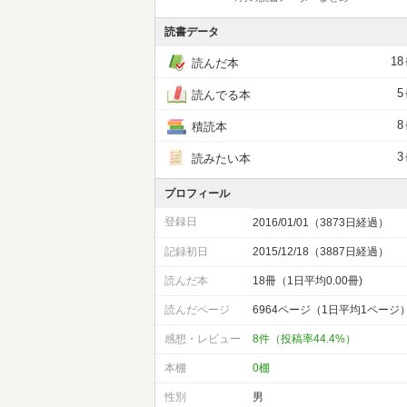
読書データ
18
読んだ本
5
読んでる本
8
積読本
3
読みたい本
プロフィール
登録日
2016/01/01（3873日経過）
記録初日
2015/12/18（3887日経過）
読んだ本
18冊（1日平均0.00冊)
読んだページ
6964ページ（1日平均1ページ
感想・レビュー
8件（投稿率44.4%）
本棚
0棚
性別
男