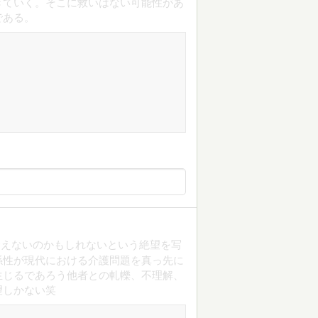
きていく。そこに救いはない可能性があ
である。
合えないのかもしれないという絶望を写
係性が現代における介護問題を真っ先に
生じるであろう他者との軋轢、不理解、
望しかない笑