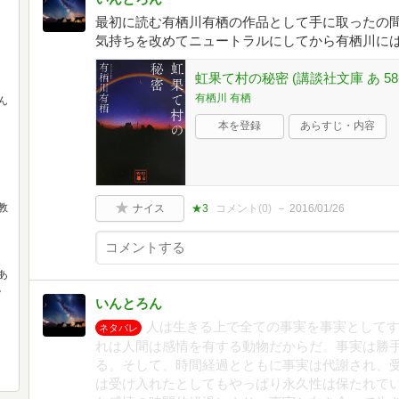
最初に読む有栖川有栖の作品として手に取ったの間
気持ちを改めてニュートラルにしてから有栖川に
虹果て村の秘密 (講談社文庫 あ 58-
有栖川 有栖
ん
本を登録
あらすじ・内容
教
ナイス
★3
コメント(
0
)
2016/01/26
あ
。
いんとろん
人は生きる上で全ての事実を事実として
ネタバレ
れは人間は感情を有する動物だからだ。事実は勝
る。そして、時間経過とともに事実は代謝され、
は受け入れたとしてもやっぱり永久性は保たれて