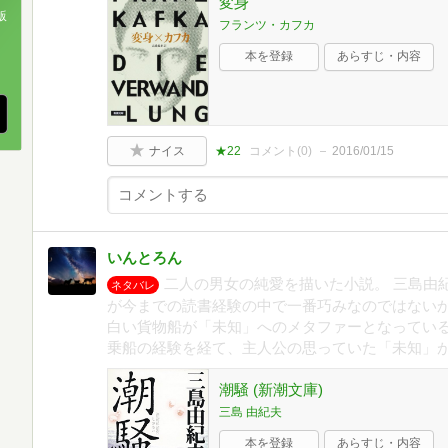
変身
版
フランツ・カフカ
、
本を登録
あらすじ・内容
ナイス
★22
コメント(
0
)
2016/01/15
いんとろん
二人の男女の純愛を描いた小説。 三島由
ネタバレ
が今までの読書経験の中で一番巧みなのではないか
白い貨物船が「未知」へのメタファーとなってい
乗船の経験を経て、主人公の思っていた「未知」
潮騒 (新潮文庫)
三島 由紀夫
本を登録
あらすじ・内容