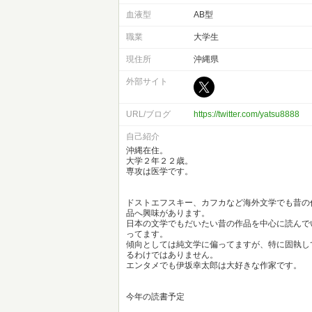
血液型
AB型
職業
大学生
現住所
沖縄県
外部サイト
URL/ブログ
https://twitter.com/yatsu8888
自己紹介
沖縄在住。
大学２年２２歳。
専攻は医学です。
ドストエフスキー、カフカなど海外文学でも昔の
品へ興味があります。
日本の文学でもだいたい昔の作品を中心に読んで
ってます。
傾向としては純文学に偏ってますが、特に固執し
るわけではありません。
エンタメでも伊坂幸太郎は大好きな作家です。
今年の読書予定