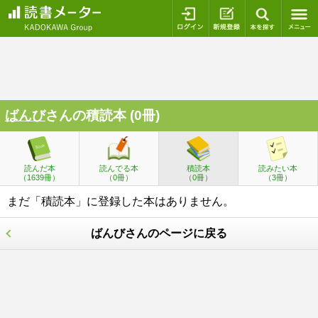
ログイン
新規登録
本を探
ばんび
さんの積読本 (0冊)
読んだ本
読んでる本
積読本
読みたい本
（1639冊）
（0冊）
（0冊）
（3冊）
まだ「積読本」に登録した本はありません。
ばんびさんのページに戻る