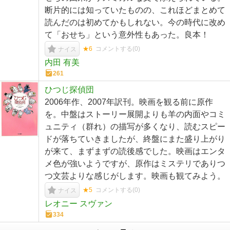
断片的には知っていたものの、これほどまとめて
読んだのは初めてかもしれない。今の時代に改め
て「おせち」という意外性もあった。良本！
★6
コメントする(
0
)
ナイス
内田 有美
261
ひつじ探偵団
2006年作、2007年訳刊。映画を観る前に原作
を。中盤はストーリー展開よりも羊の内面やコミ
ュニティ（群れ）の描写が多くなり、読むスピー
ドが落ちていきましたが、終盤にまた盛り上がり
が来て、まずまずの読後感でした。映画はエンタ
メ色が強いようですが、原作はミステリでありつ
つ文芸よりな感じがします。映画も観てみよう。
★5
コメントする(
0
)
ナイス
レオニー スヴァン
334