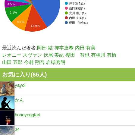
押本達希(1)
4.5%
山口未桜(1)
9.1%
安川 康介(1)
内田 有美(1)
9.1%
櫻田 智也(1)
13.6%
最近読んだ著者:
阿部 結
押本達希
内田 有美
レオニー スヴァン
伏尾 美紀
櫻田 智也
有栖川 有栖
山田 五郎
今村 翔吾
岩槻秀明
お気に入り(
65
人)
yayoi
かん
honeyeggtart
34