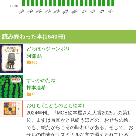
1,636
7/22
7/28
8/3
7/18
7/24
7/30
8/5
7/20
7/26
8/1
8/7
読み終わった本(
1640
冊)
どろぼうジャンボリ
阿部 結
400
すいかのたね
押本達希
133
おせち (こどものとも絵本)
2024年刊。『MOE絵本屋さん大賞2025』の第1
位。まずは写真かと見紛うほどの、おせちの絵。
でも、絵だからこその味わいがある。そして、お
せちの由来がリズミカルな文で添えられている。