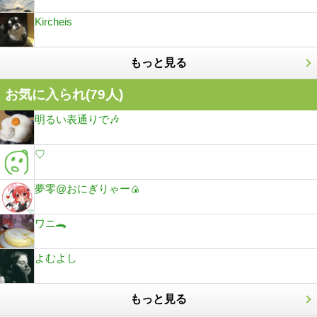
Kircheis
もっと見る
お気に入られ(
79
人)
明るい表通りで🎶
♡
夢零@おにぎりゃー🍙
ワニ🐊
よむよし
もっと見る