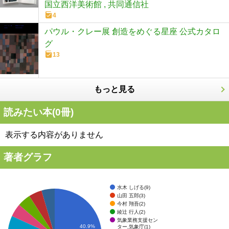
国立西洋美術館 , 共同通信社
4
パウル・クレー展 創造をめぐる星座 公式カタロ
グ
13
もっと見る
読みたい本(
0
冊)
表示する内容がありません
著者グラフ
水木 しげる(9)
山田 五郎(3)
今村 翔吾(2)
綾辻 行人(2)
気象業務支援セン
40.9%
ター,気象庁(1)