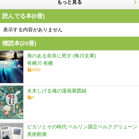
もっと見る
読んでる本(
0
冊)
表示する内容がありません
積読本(
20
冊)
海のある奈良に死す (角川文庫)
有栖川 有栖
4152
水木しげる魂の漫画展図録
4
ピカソとその時代 ベルリン国立ベルクグリューン
美術館展