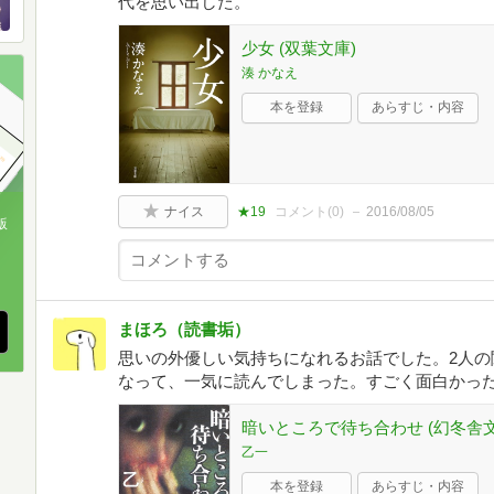
代を思い出した。
少女 (双葉文庫)
湊 かなえ
本を登録
あらすじ・内容
ナイス
★19
コメント(
0
)
2016/08/05
版
、
まほろ（読書垢）
思いの外優しい気持ちになれるお話でした。2人の
なって、一気に読んでしまった。すごく面白かっ
暗いところで待ち合わせ (幻冬舎文
乙一
本を登録
あらすじ・内容