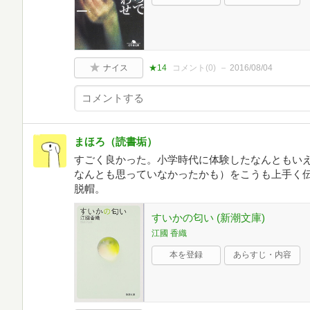
ナイス
★14
コメント(
0
)
2016/08/04
まほろ（読書垢）
すごく良かった。小学時代に体験したなんともい
なんとも思っていなかったかも）をこうも上手く
脱帽。
すいかの匂い (新潮文庫)
江國 香織
本を登録
あらすじ・内容