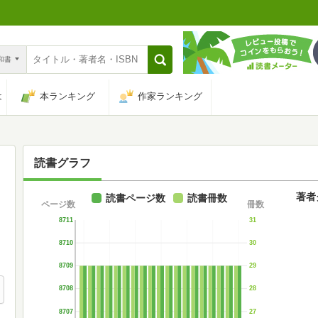
n和書
は
本ランキング
作家ランキング
読書グラフ
著者
読書ページ数
読書冊数
ページ数
冊数
8711
31
8710
30
8709
29
8708
28
8707
27