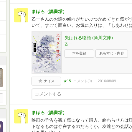
まほろ（読書垢）
乙一さんのお話の傾向がだいぶつかめてきた気が
いて、すごく面白い。お気に入りは、「しあわせ
失はれる物語 (角川文庫)
乙 一
本を登録
あらすじ・内容
ナイス
★15
コメント(
0
)
2016/08/09
まほろ（読書垢）
映画の予告を観て気になって購入。終わらせ方は
トなるものは存在するのだろうか。友達との会話