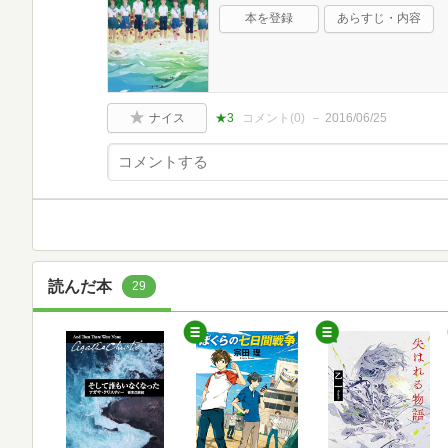
本を登録
あらすじ・内容
ナイス
★3
コメント(
0
)
2016/06/25
読んだ本
29