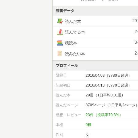
読書データ
29
読んだ本
2
読んでる本
3
積読本
2
読みたい本
プロフィール
登録日
2016/04/03（3780日経過）
記録初日
2016/04/13（3770日経過）
読んだ本
29冊（1日平均0.01冊)
読んだページ
8709ページ（1日平均2ページ
感想・レビュー
23件（投稿率79.3%）
本棚
0棚
性別
女