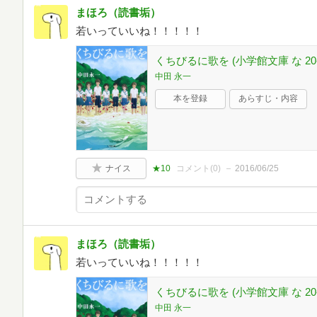
まほろ（読書垢）
若いっていいね！！！！！
くちびるに歌を (小学館文庫 な 20-
中田 永一
本を登録
あらすじ・内容
ナイス
★10
コメント(
0
)
2016/06/25
まほろ（読書垢）
若いっていいね！！！！！
くちびるに歌を (小学館文庫 な 20-
中田 永一