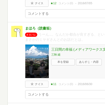
ナイス
★12
コメント(
0
)
2016/07/05
まほろ（読書垢）
うーん...。なんだか都合が良すぎる、と
ネタバレ
まさかのミヤギさんとのお話だとは。
三日間の幸福 (メディアワークス文
三秋 縋
本を登録
あらすじ・内容
ナイス
★11
コメント(
0
)
2016/06/30