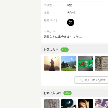
血液型
A型
職業
大学生
外部サイト
自己紹介
素敵な本に出会えますように。
お気に入り
31人
知人・友人を探す
お気に入られ
29人