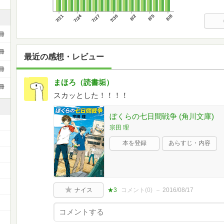
7/21
7/24
7/27
7/30
8/2
8/5
8/8
冊
冊
最近の感想・レビュー
冊
まほろ（読書垢）
冊
スカッとした！！！！
ぼくらの七日間戦争 (角川文庫)
宗田 理
本を登録
あらすじ・内容
）
ナイス
★3
コメント(
0
)
2016/08/17