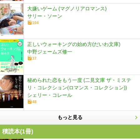
大嫌いゲーム (マグノリアロマンス)
サリー・ソーン
104
正しいウォーキングの始め方(だいわ文庫)
中野ジェームズ修一
37
秘められた恋をもう一度 (二見文庫 ザ・ミステ
リ・コレクション(ロマンス・コレクション))
シェリー・コレール
48
もっと見る
積読本(
1
冊)