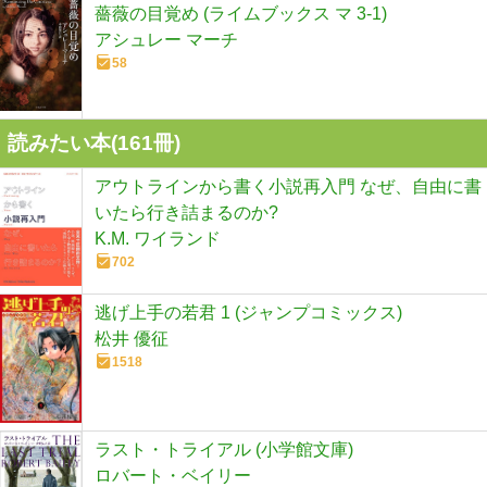
薔薇の目覚め (ライムブックス マ 3-1)
アシュレー マーチ
58
読みたい本(
161
冊)
アウトラインから書く小説再入門 なぜ、自由に書
いたら行き詰まるのか?
K.M. ワイランド
702
逃げ上手の若君 1 (ジャンプコミックス)
松井 優征
1518
ラスト・トライアル (小学館文庫)
ロバート・ベイリー