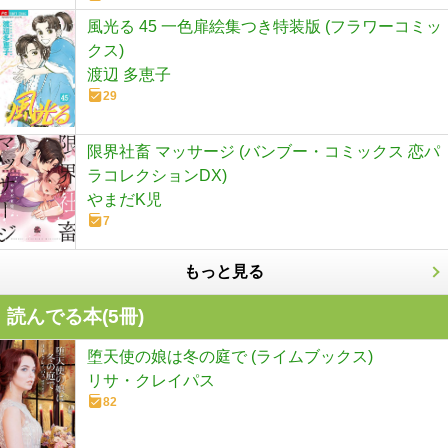
風光る 45 一色扉絵集つき特装版 (フラワーコミッ
クス)
渡辺 多恵子
29
限界社畜 マッサージ (バンブー・コミックス 恋パ
ラコレクションDX)
やまだK児
7
もっと見る
読んでる本(
5
冊)
堕天使の娘は冬の庭で (ライムブックス)
リサ・クレイパス
82