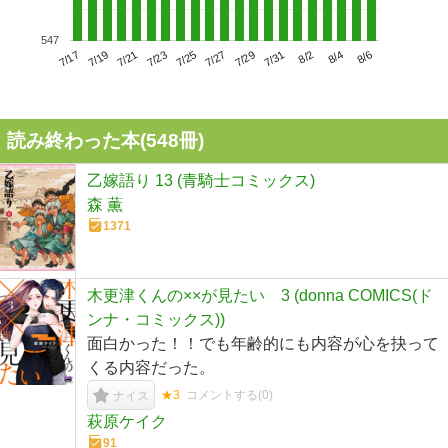
547
7/21
7/27
8/2
7/17
7/23
7/29
8/4
7/19
7/25
7/31
8/6
読み終わった本(
548
冊)
乙嫁語り 13 (青騎士コミックス)
森 薫
1371
木更津くんの××が見たい 3 (donna COMICS(ド
ンナ・コミックス))
面白かった！！でも年齢的にも内容が心を抉って
くる内容だった。
★3
コメントする(
0
)
ナイス
萩原ケイク
91