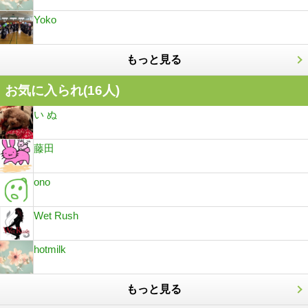
Yoko
もっと見る
お気に入られ(
16
人)
い ぬ
藤田
ono
Wet Rush
hotmilk
もっと見る