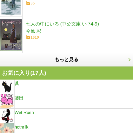
35
七人の中にいる (中公文庫 い 74-9)
今邑 彩
1610
もっと見る
お気に入り(
17
人)
眞
藤田
Wet Rush
hotmilk