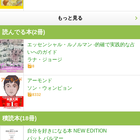
もっと見る
読んでる本(
2
冊)
エッセンシャル・ルノルマン -的確で実践的な占
いへのガイド
ラナ・ジョージ
8
アーモンド
ソン・ウォンピョン
8332
積読本(
18
冊)
自分を好きになる本 NEW EDITION
パット パルマー