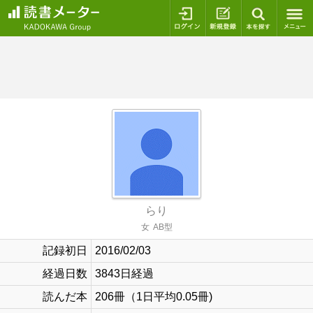
ログイン
新規登録
本を探
らり
女
AB型
記録初日
2016/02/03
経過日数
3843日経過
読んだ本
206冊（1日平均0.05冊)