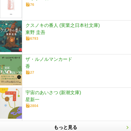
76
クスノキの番人 (実業之日本社文庫)
東野 圭吾
6793
ザ・ルノルマンカード
香
27
宇宙のあいさつ (新潮文庫)
星新一
2804
もっと見る