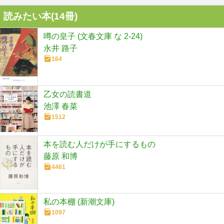
読みたい本(
14
冊)
噂の皇子 (文春文庫 な 2-24)
永井 路子
164
乙女の読書道
池澤 春菜
1512
本を読む人だけが手にするもの
藤原 和博
4461
私の本棚 (新潮文庫)
1097