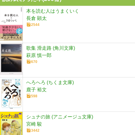
本を読む人はうまくいく
長倉 顕太
2544
歌集 滑走路 (角川文庫)
萩原 慎一郎
670
へろへろ (ちくま文庫)
鹿子 裕文
598
シュナの旅 (アニメージュ文庫)
宮崎 駿
3442