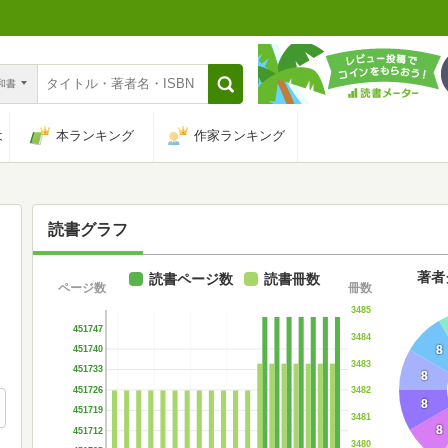
n和書
は
本ランキング
作家ランキング
読書グラフ
著者
読書ページ数
読書冊数
ページ数
冊数
3485
451747
3484
8
451740
3483
451733
8
451726
3482
8
451719
3481
8
451712
3480