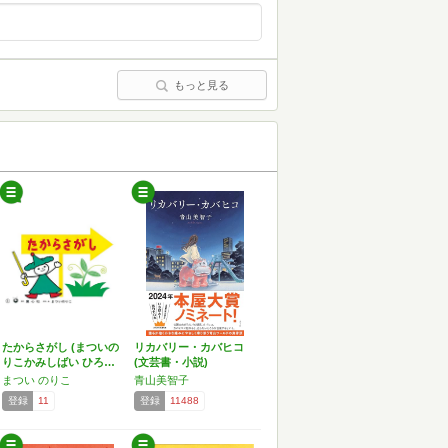
もっと見る
たからさがし (まついの
リカバリー・カバヒコ
りこかみしばい ひろ…
(文芸書・小説)
まつい のりこ
青山美智子
登録
11
登録
11488