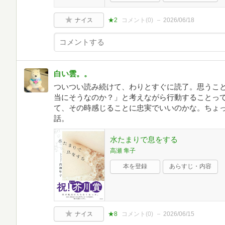
ナイス
★2
コメント(
0
)
2026/06/18
白い雲。。
ついつい読み続けて、わりとすぐに読了。思うこ
当にそうなのか？」と考えながら行動することっ
て、その時感じることに忠実でいいのかな。ちょ
話。
水たまりで息をする
高瀬 隼子
本を登録
あらすじ・内容
ナイス
★8
コメント(
0
)
2026/06/15