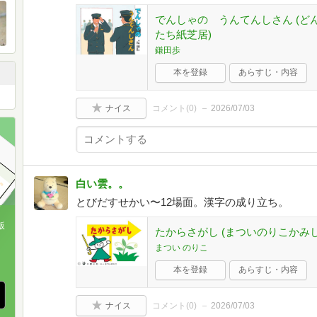
でんしゃの うんてんしさん (
たち紙芝居)
鎌田歩
本を登録
あらすじ・内容
ナイス
コメント(
0
)
2026/07/03
白い雲。。
とびだすせかい〜12場面。漢字の成り立ち。
版
たからさがし (まついのりこかみし
まつい のりこ
、
本を登録
あらすじ・内容
ナイス
コメント(
0
)
2026/07/03