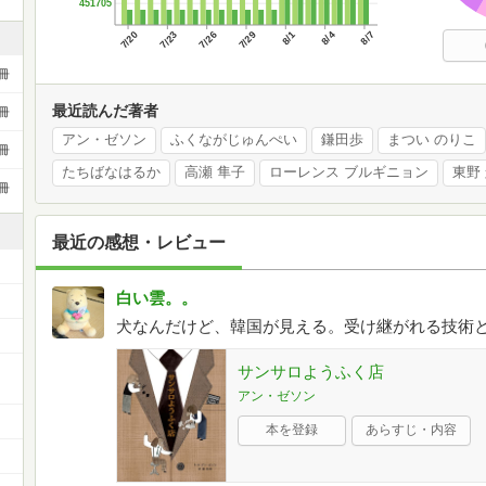
451705
7/20
7/23
7/26
7/29
8/1
8/4
8/7
冊
最近読んだ著者
冊
アン・ゼソン
ふくながじゅんぺい
鎌田歩
まつい のりこ
冊
たちばなはるか
高瀬 隼子
ローレンス ブルギニョン
東野
冊
最近の感想・レビュー
白い雲。。
犬なんだけど、韓国が見える。受け継がれる技術
ー
サンサロようふく店
アン・ゼソン
本を登録
あらすじ・内容