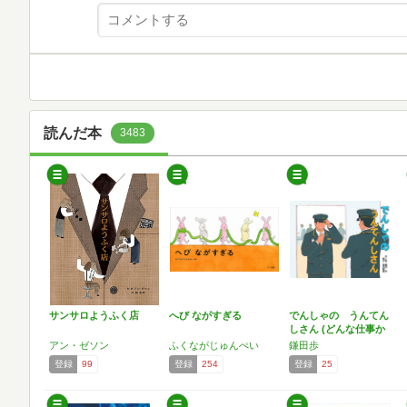
読んだ本
3483
サンサロようふく店
へび ながすぎる
でんしゃの うんてん
しさん (どんな仕事か
な…
アン・ゼソン
ふくながじゅんぺい
鎌田歩
登録
99
登録
254
登録
25