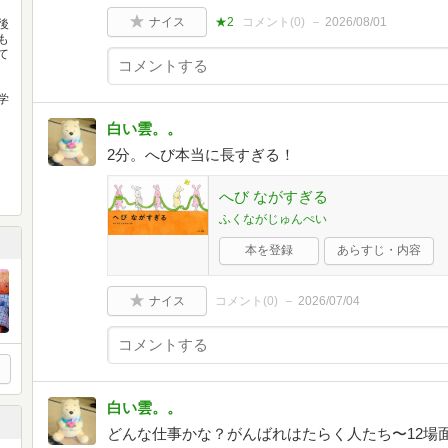
ナイス
★2
コメント(
0
)
2026/08/01
後
も
て
学
白い雲。。
2分。へび本当に長すぎる！
へび ながすぎる
ふくながじゅんぺい
本を登録
あらすじ・内容
ナイス
コメント(
0
)
2026/07/04
白い雲。。
どんな仕事かな？がんばれはたらく人たち〜12場