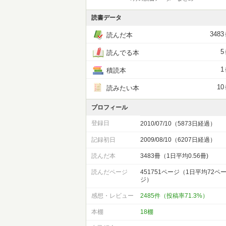
読書データ
3483
読んだ本
5
読んでる本
1
積読本
10
読みたい本
プロフィール
登録日
2010/07/10（5873日経過）
記録初日
2009/08/10（6207日経過）
読んだ本
3483冊（1日平均0.56冊)
読んだページ
451751ページ（1日平均72ペ
ジ）
感想・レビュー
2485件（投稿率71.3%）
本棚
18棚