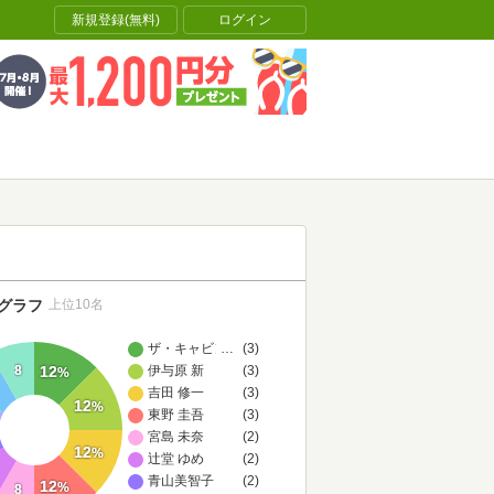
新規登録(無料)
ログイン
グラフ
上位10名
ザ・キャビンカンパニー
…
(3)
8
伊与原 新
(3)
12
%
吉田 修一
(3)
12
%
東野 圭吾
(3)
宮島 未奈
(2)
12
%
辻堂 ゆめ
(2)
青山美智子
(2)
12
%
8