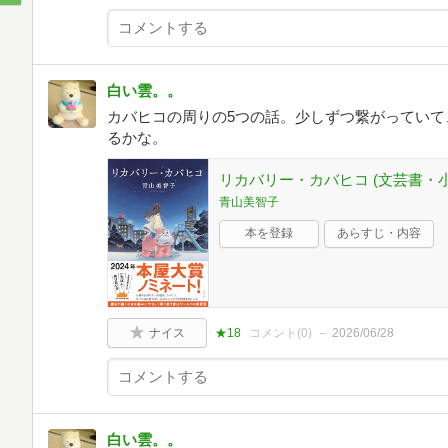
白い雲。。
カバヒコの周りの5つの話。少しずつ繋がっていて
るかな。
リカバリー・カバヒコ (文芸書・小
青山美智子
本を登録
あらすじ・内容
ナイス
★18
コメント(
0
)
2026/06/28
白い雲。。