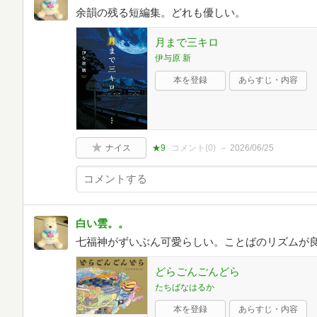
余韻の残る短編集。どれも優しい。
月まで三キロ
伊与原 新
本を登録
あらすじ・内容
ナイス
★9
コメント(
0
)
2026/06/25
白い雲。。
七福神がずいぶん可愛らしい。ことばのリズムが
どらごんごんどら
たちばなはるか
本を登録
あらすじ・内容