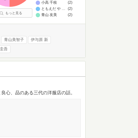
小高 千枝
(2)
ともえだ やすこ
…
(2)
もっと見る
青山 友美
(2)
青山美智子
伊与原 新
 圭吾
と良心、品のある三代の洋服店の話。