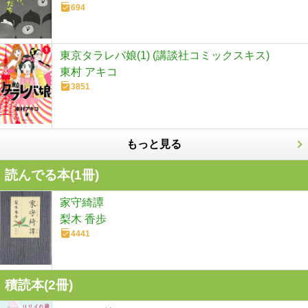
694
東京タラレバ娘(1) (講談社コミックスキス)
東村 アキコ
3851
もっと見る
読んでる本(
1
冊)
家守綺譚
梨木 香歩
4441
積読本(
2
冊)