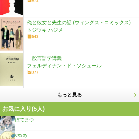
872
俺と彼女と先生の話 (ウィングス・コミックス)
トジツキ ハジメ
543
一般言語学講義
フェルディナン・ド・ソシュール
377
もっと見る
お気に入り(
5
人)
ぽてまつ
exsoy