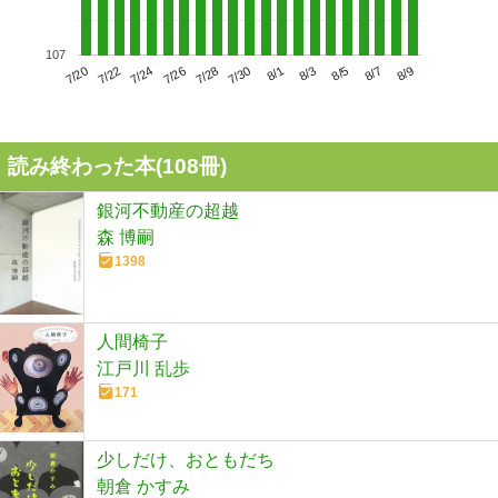
107
7/24
7/30
8/5
7/20
7/26
8/1
8/7
7/22
7/28
8/3
8/9
読み終わった本(
108
冊)
銀河不動産の超越
森 博嗣
1398
人間椅子
江戸川 乱歩
171
少しだけ、おともだち
朝倉 かすみ