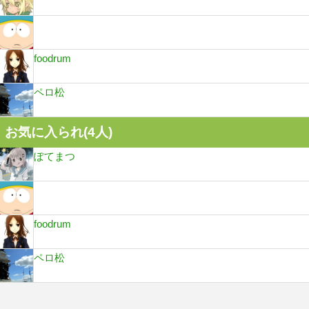
foodrum
ペロ松
お気に入られ(
4
人)
ぽてまつ
foodrum
ペロ松