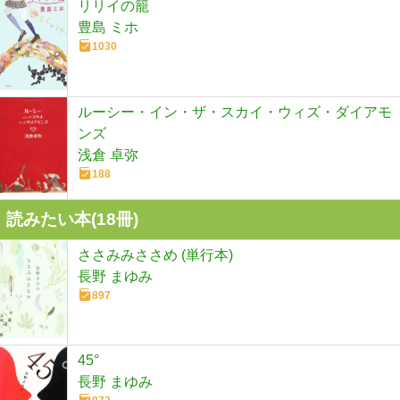
リリイの籠
豊島 ミホ
1030
ルーシー・イン・ザ・スカイ・ウィズ・ダイアモ
ンズ
浅倉 卓弥
188
読みたい本(
18
冊)
ささみみささめ (単行本)
長野 まゆみ
897
45°
長野 まゆみ