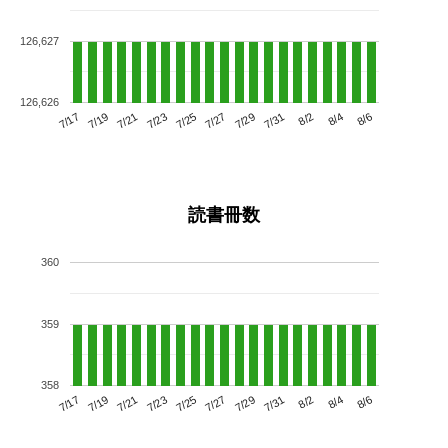
126,627
126,626
7/21
7/27
8/2
7/17
7/23
7/29
8/4
7/25
7/19
7/31
8/6
読書冊数
360
359
358
7/21
7/27
8/2
7/17
7/23
7/29
8/4
7/19
7/25
7/31
8/6