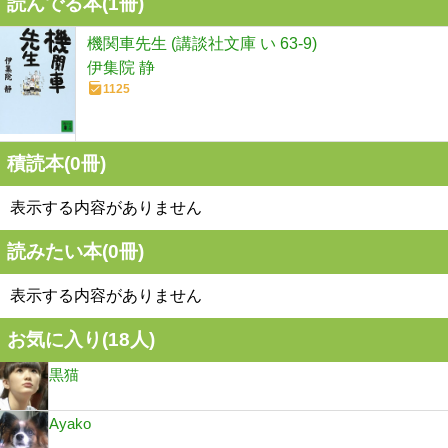
読んでる本(
1
冊)
機関車先生 (講談社文庫 い 63-9)
伊集院 静
1125
積読本(
0
冊)
表示する内容がありません
読みたい本(
0
冊)
表示する内容がありません
お気に入り(
18
人)
黒猫
Ayako