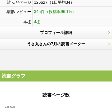
読んだページ
126627（1日平均34）
感想/レビュー
345件（投稿率96.1%）
本棚
4棚
プロフィール詳細
うさ丸さんの7月の読書メーター
読書グラフ
読書ページ数
126,628