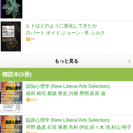
ヒトはどのように進化してきたか
ロバート ボイド,ジョーン・B. シルク
34
もっと見る
積読本(
3
冊)
認知心理学 (New Liberal Arts Selection)
箱田 裕司,都築 誉史,川畑 秀明,萩原 滋
321
臨床心理学 (New Liberal Arts Selection)
丹野 義彦,石垣 琢麿,毛利 伊吹,佐々木 淳,杉山 明子