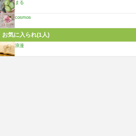
まる
cosmos
お気に入られ(
1
人)
浪漫