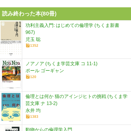
読み終わった本(
80
冊)
功利主義入門: はじめての倫理学 (ちくま新書
967)
児玉 聡
1352
ノアノア (ちくま学芸文庫 コ 11-1)
ポール ゴーギャン
120
倫理とは何か 猫のアインジヒトの挑戦 (ちくま学
芸文庫 ナ 13-2)
永井 均
1383
動物からの倫理学入門