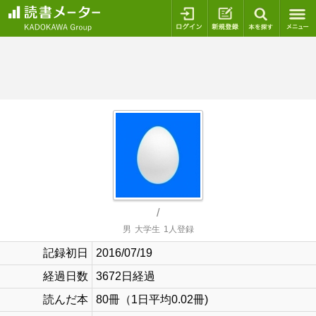
ログイン
新規登録
本を探
/
男
大学生
1人登録
記録初日
2016/07/19
経過日数
3672日経過
読んだ本
80冊（1日平均0.02冊)