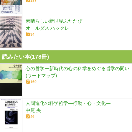
187
素晴らしい新世界ふたたび
オールダス ハックレー
34
読みたい本(
178
冊)
心の哲学ー新時代の心の科学をめぐる哲学の問い
(ワードマップ)
169
人間進化の科学哲学―行動・心・文化―
中尾 央
46