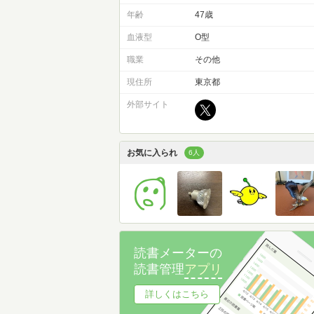
年齢
47歳
血液型
O型
職業
その他
現住所
東京都
外部サイト
お気に入られ
6人
読書メーターの
読書管理
アプリ
詳しくはこちら