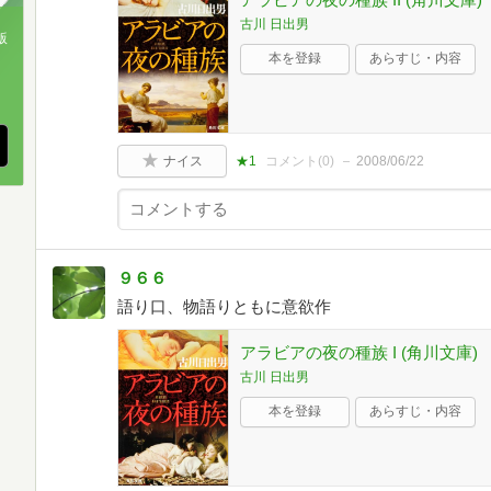
古川 日出男
版
本を登録
あらすじ・内容
、
ナイス
★1
コメント(
0
)
2008/06/22
９６６
語り口、物語りともに意欲作
アラビアの夜の種族 I (角川文庫)
古川 日出男
本を登録
あらすじ・内容