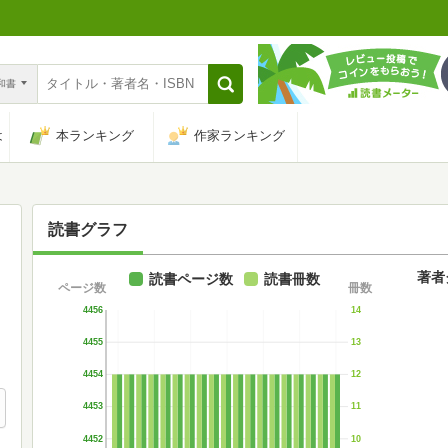
n和書
は
本ランキング
作家ランキング
読書グラフ
著者
読書ページ数
読書冊数
ページ数
冊数
4456
14
4455
13
4454
12
4453
11
4452
10