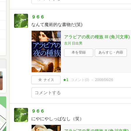
９６６
なんて魔術的な書物だ(笑)
アラビアの夜の種族 III (角川文庫)
古川 日出男
本を登録
あらすじ・内容
ナイス
★1
コメント(
0
)
2008/06/26
９６６
にやにやしっぱなし（笑）
アラビアの夜の種族 II (角川文庫)