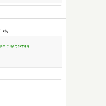
ど（笑）
俣暁生,森山裕之,鈴木謙介