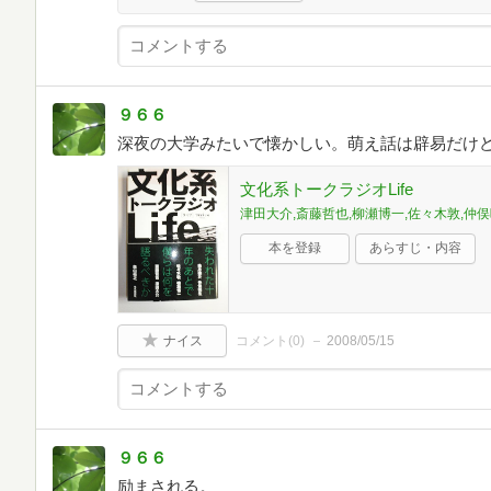
９６６
深夜の大学みたいで懐かしい。萌え話は辟易だけ
文化系トークラジオLife
津田大介,斎藤哲也,柳瀬博一,佐々木敦,仲
本を登録
あらすじ・内容
ナイス
コメント(
0
)
2008/05/15
９６６
励まされる。