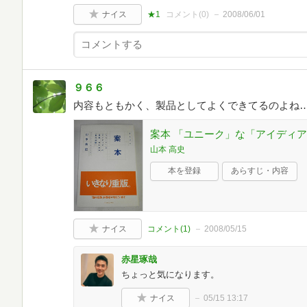
ナイス
★1
コメント(
0
)
2008/06/01
９６６
内容もともかく、製品としてよくできてるのよね
案本 「ユニーク」な「アイディ
山本 高史
本を登録
あらすじ・内容
ナイス
コメント(
1
)
2008/05/15
赤星琢哉
ちょっと気になります。
ナイス
05/15 13:17