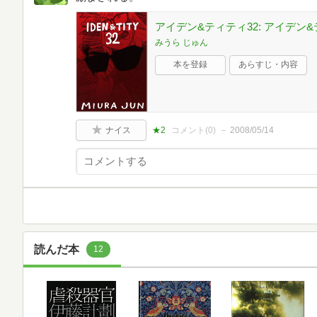
アイデン&ティティ32: アイデン
みうら じゅん
本を登録
あらすじ・内容
ナイス
★2
コメント(
0
)
2008/05/14
読んだ本
12