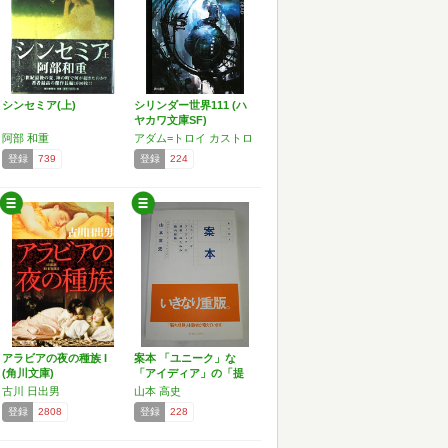
シンセミア(上)
シリンダー世界111 (ハ
ヤカワ文庫SF)
阿部 和重
アダム=トロイ カストロ
登録
739
登録
224
アラビアの夜の種族 I
案本 「ユニーク」な
(角川文庫)
「アイディア」の「提
案」…
古川 日出男
山本 高史
登録
2808
登録
228