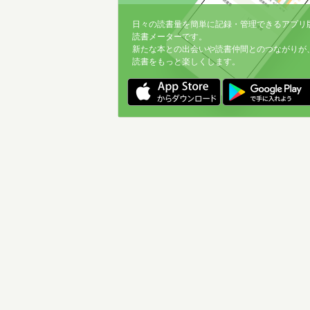
日々の読書量を簡単に記録・管理できるアプリ
読書メーターです。
新たな本との出会いや読書仲間とのつながりが
読書をもっと楽しくします。