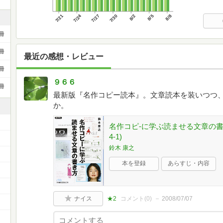
7/21
7/24
7/27
7/30
8/2
8/5
8/8
冊
冊
最近の感想・レビュー
冊
９６６
冊
最新版『名作コピー読本』。文章読本を装いつつ
か。
名作コピ-に学ぶ読ませる文章の書
4-1)
鈴木 康之
本を登録
あらすじ・内容
）
ナイス
★2
コメント(
0
)
2008/07/07