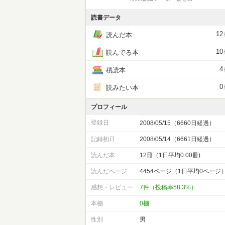
読書データ
12
読んだ本
10
読んでる本
4
積読本
0
読みたい本
プロフィール
登録日
2008/05/15（6660日経過）
記録初日
2008/05/14（6661日経過）
読んだ本
12冊（1日平均0.00冊)
読んだページ
4454ページ（1日平均0ページ
感想・レビュー
7件（投稿率58.3%）
本棚
0棚
性別
男