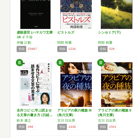
虐殺器官 (ハヤカワ文庫
ピストルズ
シンセミア(下)
JA イ 7-1)
伊藤 計劃
阿部 和重
阿部 和重
登録
25967
登録
1234
登録
528
名作コピ-に学ぶ読ませ
アラビアの夜の種族 III
アラビアの夜の種族 II
る文章の書き方 (日経…
(角川文庫)
(角川文庫)
鈴木 康之
古川 日出男
古川 日出男
登録
698
登録
1438
登録
1501