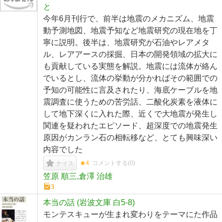
と
今年6月刊行で、前半は地震のメカニズム、地震
動予測地図、地震予知など地震研究の現在地を丁
寧に説明。後半は、地震研究が石油やレアメタ
ル、レアアースの採掘、日本の開発領域の拡大に
も貢献している実態を解説。地震には流体が絡ん
でいるとし、流体の挙動が分かればその範囲での
予知の可能性に言及されたり、海底ケーブルを地
震調査に使うための苦労話、二酸化炭素を液体に
して地下深くに入れた際、近くで大地震が発生し
関連を疑われたエピソード、超深度での地震発生
原因がカンラン石の相転移など、とても興味深い
内容でした
★4
コメントする(
0
)
ナイス
笠原 順三,倉澤 治雄
3
本当の話 (岩波文庫 白5-8)
モンテスキューが生まれ変わりをテーマにた作品