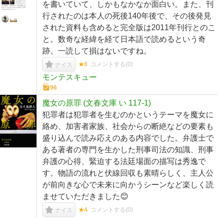
を書いていて、しかもなかなか面白い。また、刊
行されたのは本人の死後140年後で、その後発見
された資料も含めると完全版は2011年刊行とのこ
と。数奇な経緯を経て日本語で読めるという奇
跡。一読して損はないですね。
★6
コメントする(
0
)
ナイス
モンテスキュー
96
魔女の原罪 (文春文庫 い 117-1)
犯罪者は犯罪者を生むのかというテーマを魔女に
絡め、加害者家族、社会からの断絶などの要素も
盛り込んで読み応えのある内容でした。弁護士で
ある著者の専門を生かした刑事司法の知識、刑事
弁護の心得、緊迫する法廷場面の描写は秀逸で
す。物語の流れと伏線回収も素晴らしく、主人公
が前向きな心で未来に向かうシーンなど楽しく読
ませていただきました😊
★4
コメントする(
0
)
ナイス