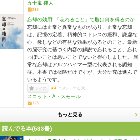
五十嵐 律人
216
忘却の効用: 「忘れること」で脳は何を得るのか
忘却には正常と異常なものがあり、正常な忘却
は、記憶の定着、精神的ストレスの緩和、謙虚な
心、赦しなどの有益な効果があるとのこと。最新
の脳研究に基づく内容の解説で忘れること、忘れ
っぽいことは悪いことでないと得心しました。 異
常な忘却はアルツハイマー型に代表される認知
症。本書では概略だけですが、大分研究は進んで
いるようです。
★4
コメントする(
0
)
ナイス
スコット・A・スモール
325
もっと見る
読んでる本(
533
冊)