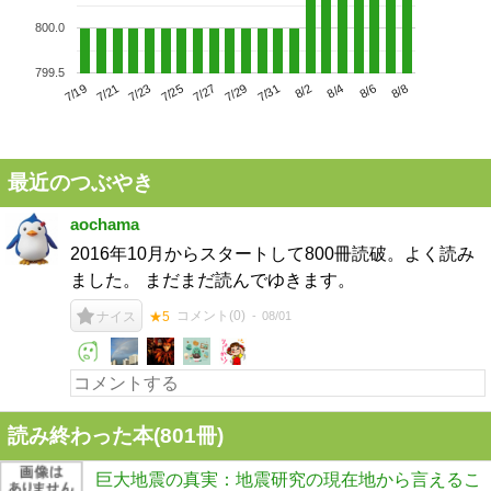
800.0
799.5
7/23
7/29
8/4
7/19
7/25
7/31
8/6
7/21
7/27
8/2
8/8
最近のつぶやき
aochama
2016年10月からスタートして800冊読破。よく読み
ました。 まだまだ読んでゆきます。
コメント(
0
)
08/01
ナイス
★5
読み終わった本(
801
冊)
巨大地震の真実：地震研究の現在地から言えるこ